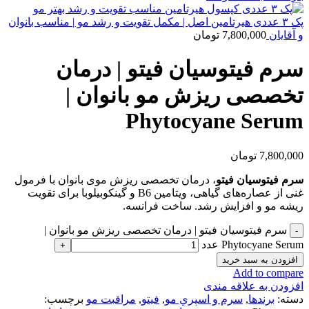
پک ۳ عددی هیرتامین اصل | مکمل تقویت و رشد مو | مناسب بانوان
و آقایان
7,800,000
تومان
سرم فیتوسیان فیتو | درمان
تخصصی ریزش مو بانوان |
Phytocyane Serum
7,800,000
تومان
سرم
فیتوسیان
فیتو
، درمان تخصصی ریزش موی بانوان با فرمول
غنی از عصاره‌های گیاهی، ویتامین B6 و گینکوبیلوبا برای تقویت
ریشه مو و افزایش رشد. ساخت فرانسه.
سرم فیتوسیان فیتو | درمان تخصصی ریزش مو بانوان |
Phytocyane Serum عدد
افزودن به سبد خرید
Add to compare
افزودن به علاقه مندی
دسته:
برندها
,
سرم و اسپري مو
,
فيتو
,
مراقبت مو
برچسب: