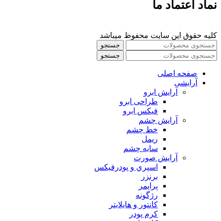
نماد اعتماد ما
کلیه حقوق این سایت محفوظ میباشد
جستجو
جستجو
صفحه اصلی
آرایشی
آرايش ابرو
طراحی ابرو
فیکس ابرو
آرايش چشم
خط چشم
ريمل
سايه چشم
آرايش صورت
اسپري و پودرفيكس
برنزر
پرايمر
رژگونه
كانتور و هايلايتر
كرم پودر