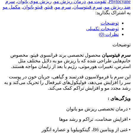
Phytocyane
,
تقویت مو
,
درمان ریزش مو
,
ریزش موی بانوان
,
سرم
ضد ریزش مو
,
سرم فیتوسیان
,
سرم مو
,
فیتو
,
فیتو بانوان
,
مکمل مو
به اشتراک بگذارید:
توضیحات
توضیحات تکمیلی
نظرات (0)
توضیحات
سرم فیتوسیان
محصول تخصصی برند فرانسوی فیتو، مخصوص
خانم‌هایی طراحی شده که با ریزش مو به دلایل مختلف مثل
استرس، تغییرات هورمونی، رژیم یا بعد از زایمان مواجه هستند.
این سرم با فرمولاسیون قدرتمند و گیاهی، جریان خون در پوست
سر را افزایش می‌دهد، فولیکول‌های غیرفعال را تحریک می‌کند و به
رشد مجدد مو و افزایش تراکم کمک می‌کند.
ویژگی‌های :
• درمان تخصصی ریزش مو بانوان
• افزایش ضخامت، تراکم و رشد موها
• غنی از ویتامین B6، گینکوبیلوبا و عصاره انگور