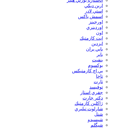
آناستازيا بورلي هيلز
اربن ديكي
استي لادر
اسمش باكس
اورجينز
اوردينري
اون
ايت كازمتيك
ايزدين
بابي بران
بایر
بنفيت
بوكسوم
بي اچ كازمتيكس
تاچا
تارت
توفيسد
جفري استار
دكتر جارت
ژاكلين كازمتيك
شارلوت تيلبري
شنل
شيسيدو
شیگلم