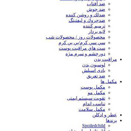
ضد آفتاب
ضد جوش
ضدلك و روشن كننده
ضدچروك و ليفتينگ
ترميم كننده
لايه بردار
محصولات روز / محصولات شب
سي سي كرم/بي بي كرم
ست هاي مراقبت پوست
دورچشم و سرم مژه
مراقبت بدن
لوسیون بدن
بادی اسپلش
ضد تعریق
مكمل ها
مکمل پوست
مکمل مو
تقویت سیستم ایمنی
تناسب اندام
مکمل سلامت
عطر و ادکلن
برندها
Spoiledchild