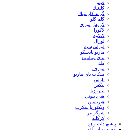
فيتو
كلينيك
گراند كازمتيك
گلم گلو
لاروش پوزای
لاكورا
لانكوم
لورال
لورامرسيه
ماريو بادسكو
ماي ويتامينز
مك
مورف
ميكاپ باي ماريو
نارس
نيكس
نیتروژنا
هدي بيوتي
هیرتامین
ویکتوریا سکرت
شوگر بير
کرکلند
پیشنهادات ویژه
مجله زیبایی لنور