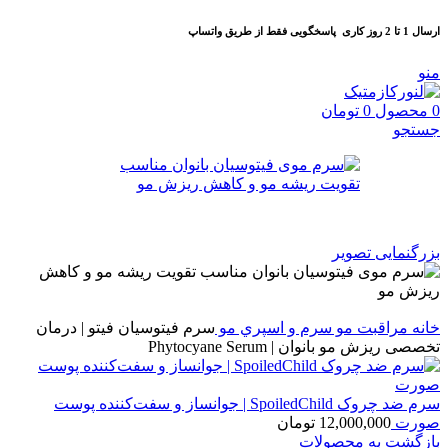
ارسال 1 تا 2 روز کاری
پاسخگویی فقط از طریق واتساپ
منو
0
محصول
0
تومان
جستجو
بزرگنمایی تصویر
خانه
مراقبت مو
سرم و اسپري مو
سرم فیتوسیان فیتو | درمان
تخصصی ریزش مو بانوان | Phytocyane Serum
سرم ضد چروک SpoiledChild | جوانساز و سفت‌کننده پوست
صورت
12,000,000
تومان
بازگشت به محصولات