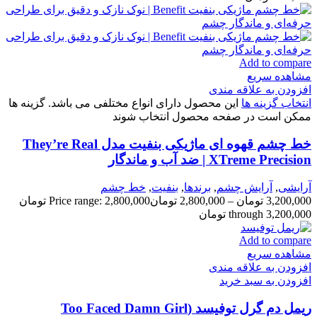
Add to compare
مشاهده سریع
افزودن به علاقه مندی
انتخاب گزینه ها
این محصول دارای انواع مختلفی می باشد. گزینه ها
ممکن است در صفحه محصول انتخاب شوند
خط چشم قهوه ای ماژیکی بنفیت مدل They’re Real
XTreme Precision | ضد آب و ماندگار
آرایشی
,
آرايش چشم
,
برندها
,
بنفيت
,
خط چشم
3,200,000
تومان
–
2,800,000
تومان
Price range: 2,800,000 تومان
through 3,200,000 تومان
Add to compare
مشاهده سریع
افزودن به علاقه مندی
افزودن به سبد خرید
ریمل دم گرل توفیسد (Too Faced Damn Girl