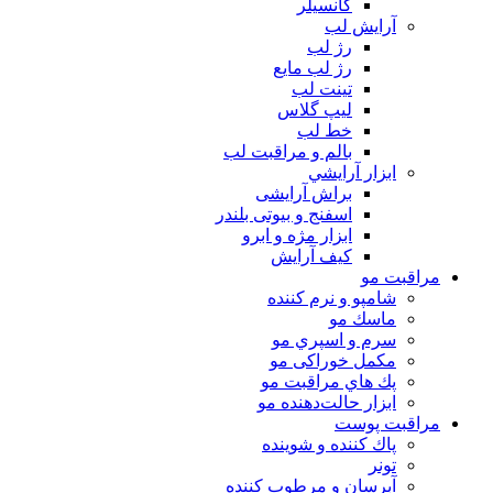
كانسيلر
آرايش لب
رژ لب
رژ لب مایع
تینت لب
لیپ گلاس
خط لب
بالم و مراقبت لب
ابزار آرايشي
براش آرایشی
اسفنج و بیوتی بلندر
ابزار مژه و ابرو
کیف آرایش
مراقبت مو
شامپو و نرم كننده
ماسك مو
سرم و اسپري مو
مكمل خوراكی مو
پك هاي مراقبت مو
ابزار حالت‌دهنده مو
مراقبت پوست
پاك كننده و شوينده
تونر
آبرسان و مرطوب كننده