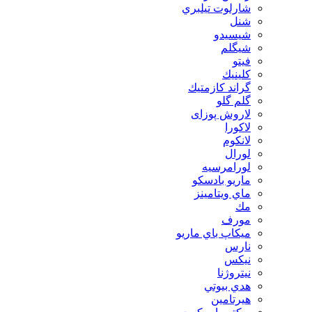
شارلوت تيلبري
شنل
شيسيدو
شیگلم
فيتو
كلينيك
گراند كازمتيك
گلم گلو
لاروش پوزای
لاكورا
لانكوم
لورال
لورامرسيه
ماريو بادسكو
ماي ويتامينز
مك
مورف
ميكاپ باي ماريو
نارس
نيكس
نیتروژنا
هدي بيوتي
هیرتامین