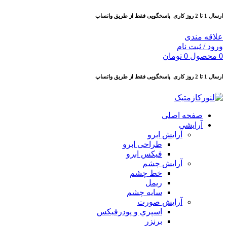
ارسال 1 تا 2 روز کاری
پاسخگویی فقط از طریق واتساپ
علاقه مندی
ورود / ثبت نام
0
محصول
0
تومان
ارسال 1 تا 2 روز کاری
پاسخگویی فقط از طریق واتساپ
صفحه اصلی
آرایشی
آرايش ابرو
طراحی ابرو
فیکس ابرو
آرايش چشم
خط چشم
ريمل
سايه چشم
آرايش صورت
اسپري و پودرفيكس
برنزر