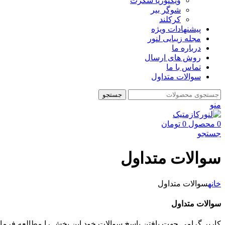
ویکتوریا سکرت
شوگر بير
کرکلند
پیشنهادات ویژه
مجله زیبایی لنور
درباره ما
روش های ارسال
تماس با ما
سوالات متداول
جستجو
منو
0
محصول
0
تومان
جستجو
سوالات متداول
خانه
سوالات متداول
سوالات متداول
کاربر گرامی جهت یافتن پاسخ سوالات خود این بخش را مطالعه فرمائی