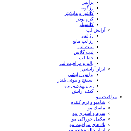
پرايمر
رژگونه
كانتور و هايلايتر
كرم پودر
كانسيلر
آرايش لب
رژ لب
رژ لب مایع
تینت لب
لیپ گلاس
خط لب
بالم و مراقبت لب
ابزار آرايشي
براش آرایشی
اسفنج و بیوتی بلندر
ابزار مژه و ابرو
کیف آرایش
مراقبت مو
شامپو و نرم كننده
ماسك مو
سرم و اسپري مو
مكمل خوراكی مو
پك هاي مراقبت مو
ابزار حالت‌دهنده مو