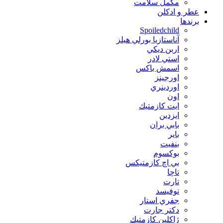
مکمل سلامت
عطر و ادکلن
برندها
Spoiledchild
آناستازيا بورلي هيلز
اربن ديكي
استي لادر
اسمش باكس
اورجينز
اوردينري
اون
ايت كازمتيك
ايزدين
بابي بران
بایر
بنفيت
بوكسوم
بي اچ كازمتيكس
تاچا
تارت
توفيسد
جفري استار
دكتر جارت
ژاكلين كازمتيك