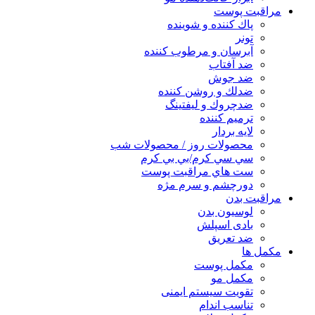
مراقبت پوست
پاك كننده و شوينده
تونر
آبرسان و مرطوب كننده
ضد آفتاب
ضد جوش
ضدلك و روشن كننده
ضدچروك و ليفتينگ
ترميم كننده
لايه بردار
محصولات روز / محصولات شب
سي سي كرم/بي بي كرم
ست هاي مراقبت پوست
دورچشم و سرم مژه
مراقبت بدن
لوسیون بدن
بادی اسپلش
ضد تعریق
مكمل ها
مکمل پوست
مکمل مو
تقویت سیستم ایمنی
تناسب اندام