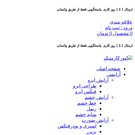
ارسال 1 تا 2 روز کاری
پاسخگویی فقط از طریق واتساپ
علاقه مندی
ورود / ثبت نام
0
محصول
0
تومان
ارسال 1 تا 2 روز کاری
پاسخگویی فقط از طریق واتساپ
صفحه اصلی
آرایشی
آرايش ابرو
طراحی ابرو
فیکس ابرو
آرايش چشم
خط چشم
ريمل
سايه چشم
آرايش صورت
اسپري و پودرفيكس
برنزر