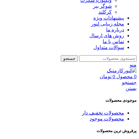
ویکتوریا سکرت
شوگر بير
کرکلند
پیشنهادات ویژه
مجله زیبایی لنور
درباره ما
روش های ارسال
تماس با ما
سوالات متداول
جستجو
منو
0
محصول
0
تومان
جستجو
بستن
موجودی محصولات
محصولات تخفیف دار
محصولات موجود
پرفروش ترین محصولات