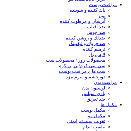
مراقبت پوست
پاك كننده و شوينده
تونر
آبرسان و مرطوب كننده
ضد آفتاب
ضد جوش
ضدلك و روشن كننده
ضدچروك و ليفتينگ
ترميم كننده
لايه بردار
محصولات روز / محصولات شب
سي سي كرم/بي بي كرم
ست هاي مراقبت پوست
دورچشم و سرم مژه
مراقبت بدن
لوسیون بدن
بادی اسپلش
ضد تعریق
مكمل ها
مکمل پوست
مکمل مو
تقویت سیستم ایمنی
تناسب اندام