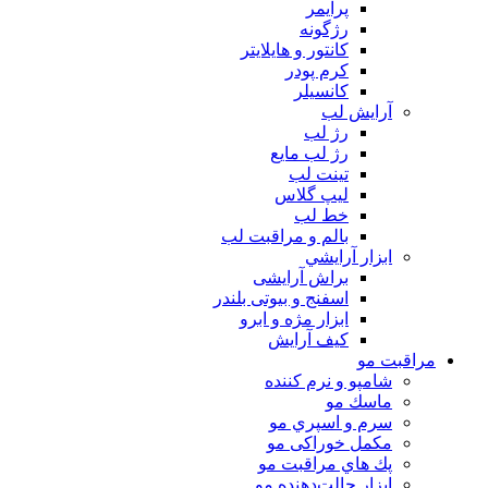
پرايمر
رژگونه
كانتور و هايلايتر
كرم پودر
كانسيلر
آرايش لب
رژ لب
رژ لب مایع
تینت لب
لیپ گلاس
خط لب
بالم و مراقبت لب
ابزار آرايشي
براش آرایشی
اسفنج و بیوتی بلندر
ابزار مژه و ابرو
کیف آرایش
مراقبت مو
شامپو و نرم كننده
ماسك مو
سرم و اسپري مو
مكمل خوراكی مو
پك هاي مراقبت مو
ابزار حالت‌دهنده مو