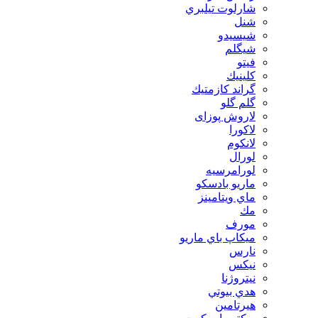
شارلوت تيلبري
شنل
شيسيدو
شیگلم
فيتو
كلينيك
گراند كازمتيك
گلم گلو
لاروش پوزای
لاكورا
لانكوم
لورال
لورامرسيه
ماريو بادسكو
ماي ويتامينز
مك
مورف
ميكاپ باي ماريو
نارس
نيكس
نیتروژنا
هدي بيوتي
هیرتامین