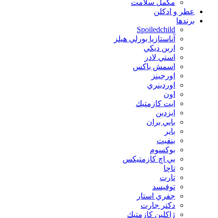
مکمل سلامت
عطر و ادکلن
برندها
Spoiledchild
آناستازيا بورلي هيلز
اربن ديكي
استي لادر
اسمش باكس
اورجينز
اوردينري
اون
ايت كازمتيك
ايزدين
بابي بران
بایر
بنفيت
بوكسوم
بي اچ كازمتيكس
تاچا
تارت
توفيسد
جفري استار
دكتر جارت
ژاكلين كازمتيك