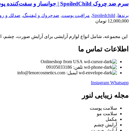
سرم ضد چروک SpoiledChild | جوانساز و سفت‌کننده پوست صورت
برندها
,
Spoiledchild
,
مراقبت پوست
,
ضدچروك و ليفتينگ
,
ضدلك و رو
12,000,000
تومان
این مجموعه، شامل انواع لوازم آرایشی برای آرایش صورت، چشم، ابر
اطلاعات تماس ما
Onlineshop from USA
تلفن: 09105033186
ایمیل: info@lenorcosmetics.com
Instagram
Whatsapp
مجله زیبایی لنور
سلامت پوست
سلامت مو
مکمل
آرایش چشم
آرایش صورت