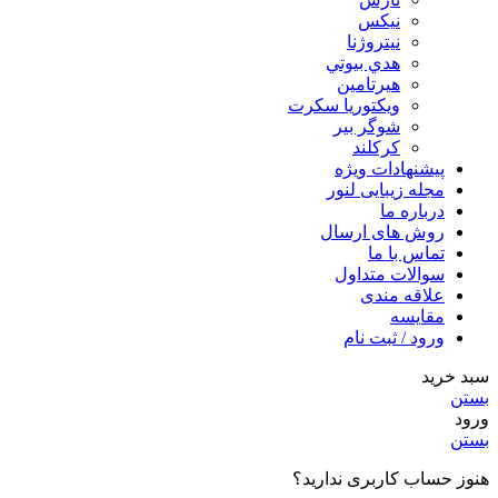
نيكس
نیتروژنا
هدي بيوتي
هیرتامین
ویکتوریا سکرت
شوگر بير
کرکلند
پیشنهادات ویژه
مجله زیبایی لنور
درباره ما
روش های ارسال
تماس با ما
سوالات متداول
علاقه مندی
مقایسه
ورود / ثبت نام
سبد خرید
بستن
ورود
بستن
هنوز حساب کاربری ندارید؟