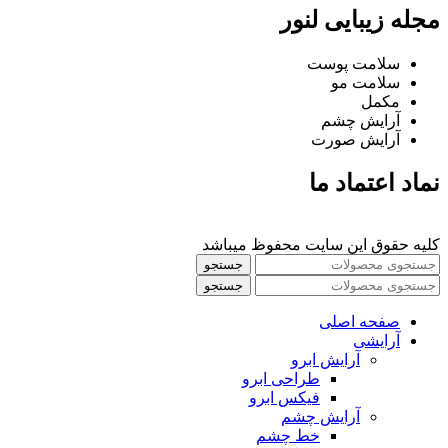
مجله زیبایی لنور
سلامت پوست
سلامت مو
مکمل
آرایش چشم
آرایش صورت
نماد اعتماد ما
کلیه حقوق این سایت محفوظ میباشد
جستجو
جستجو
صفحه اصلی
آرایشی
آرايش ابرو
طراحی ابرو
فیکس ابرو
آرايش چشم
خط چشم