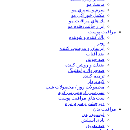
ماسك مو
سرم و اسپري مو
مكمل خوراكی مو
پك هاي مراقبت مو
ابزار حالت‌دهنده مو
مراقبت پوست
پاك كننده و شوينده
تونر
آبرسان و مرطوب كننده
ضد آفتاب
ضد جوش
ضدلك و روشن كننده
ضدچروك و ليفتينگ
ترميم كننده
لايه بردار
محصولات روز / محصولات شب
سي سي كرم/بي بي كرم
ست هاي مراقبت پوست
دورچشم و سرم مژه
مراقبت بدن
لوسیون بدن
بادی اسپلش
ضد تعریق