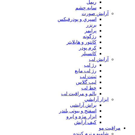
ريمل
سايه چشم
آرايش صورت
اسپري و پودرفيكس
برنزر
پرايمر
رژگونه
كانتور و هايلايتر
كرم پودر
كانسيلر
آرايش لب
رژ لب
رژ لب مایع
تینت لب
لیپ گلاس
خط لب
بالم و مراقبت لب
ابزار آرايشي
براش آرایشی
اسفنج و بیوتی بلندر
ابزار مژه و ابرو
کیف آرایش
مراقبت مو
شامپو و نرم كننده