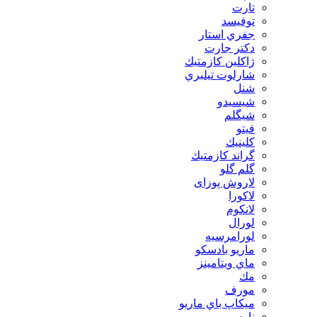
تارت
توفيسد
جفري استار
دكتر جارت
ژاكلين كازمتيك
شارلوت تيلبري
شنل
شيسيدو
شیگلم
فيتو
كلينيك
گراند كازمتيك
گلم گلو
لاروش پوزای
لاكورا
لانكوم
لورال
لورامرسيه
ماريو بادسكو
ماي ويتامينز
مك
مورف
ميكاپ باي ماريو
نارس