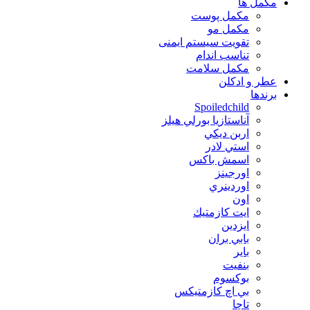
مكمل ها
مکمل پوست
مکمل مو
تقویت سیستم ایمنی
تناسب اندام
مکمل سلامت
عطر و ادکلن
برندها
Spoiledchild
آناستازيا بورلي هيلز
اربن ديكي
استي لادر
اسمش باكس
اورجينز
اوردينري
اون
ايت كازمتيك
ايزدين
بابي بران
بایر
بنفيت
بوكسوم
بي اچ كازمتيكس
تاچا