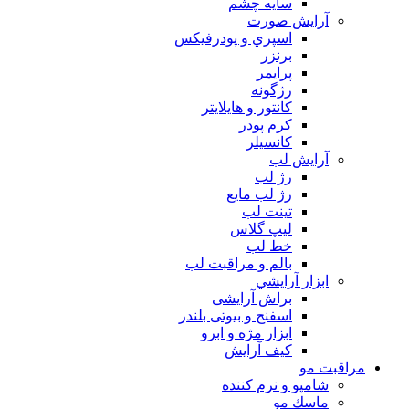
سايه چشم
آرايش صورت
اسپري و پودرفيكس
برنزر
پرايمر
رژگونه
كانتور و هايلايتر
كرم پودر
كانسيلر
آرايش لب
رژ لب
رژ لب مایع
تینت لب
لیپ گلاس
خط لب
بالم و مراقبت لب
ابزار آرايشي
براش آرایشی
اسفنج و بیوتی بلندر
ابزار مژه و ابرو
کیف آرایش
مراقبت مو
شامپو و نرم كننده
ماسك مو