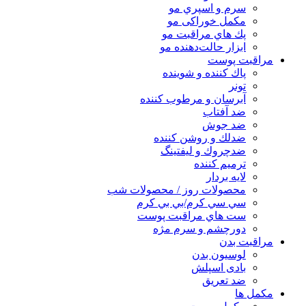
سرم و اسپري مو
مكمل خوراكی مو
پك هاي مراقبت مو
ابزار حالت‌دهنده مو
مراقبت پوست
پاك كننده و شوينده
تونر
آبرسان و مرطوب كننده
ضد آفتاب
ضد جوش
ضدلك و روشن كننده
ضدچروك و ليفتينگ
ترميم كننده
لايه بردار
محصولات روز / محصولات شب
سي سي كرم/بي بي كرم
ست هاي مراقبت پوست
دورچشم و سرم مژه
مراقبت بدن
لوسیون بدن
بادی اسپلش
ضد تعریق
مكمل ها