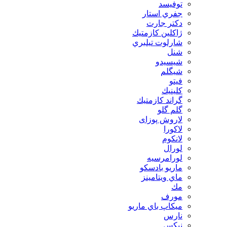
توفيسد
جفري استار
دكتر جارت
ژاكلين كازمتيك
شارلوت تيلبري
شنل
شيسيدو
شیگلم
فيتو
كلينيك
گراند كازمتيك
گلم گلو
لاروش پوزای
لاكورا
لانكوم
لورال
لورامرسيه
ماريو بادسكو
ماي ويتامينز
مك
مورف
ميكاپ باي ماريو
نارس
نيكس