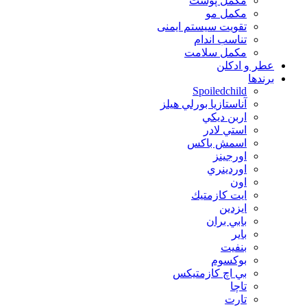
مکمل پوست
مکمل مو
تقویت سیستم ایمنی
تناسب اندام
مکمل سلامت
عطر و ادکلن
برندها
Spoiledchild
آناستازيا بورلي هيلز
اربن ديكي
استي لادر
اسمش باكس
اورجينز
اوردينري
اون
ايت كازمتيك
ايزدين
بابي بران
بایر
بنفيت
بوكسوم
بي اچ كازمتيكس
تاچا
تارت