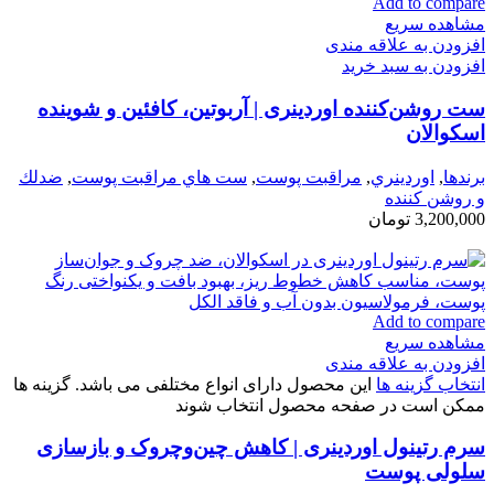
Add to compare
مشاهده سریع
افزودن به علاقه مندی
افزودن به سبد خرید
ست روشن‌کننده اوردینری | آربوتین، کافئین و شوینده
اسکوالان
برندها
,
اوردينري
,
مراقبت پوست
,
ست هاي مراقبت پوست
,
ضدلك
و روشن كننده
3,200,000
تومان
Add to compare
مشاهده سریع
افزودن به علاقه مندی
انتخاب گزینه ها
این محصول دارای انواع مختلفی می باشد. گزینه ها
ممکن است در صفحه محصول انتخاب شوند
سرم رتینول اوردینری | کاهش چین‌وچروک و بازسازی
سلولی پوست