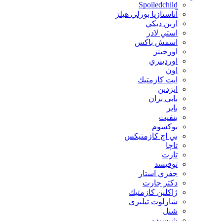
Spoiledchild
آناستازيا بورلي هيلز
اربن ديكي
استي لادر
اسمش باكس
اورجينز
اوردينري
اون
ايت كازمتيك
ايزدين
بابي بران
بایر
بنفيت
بوكسوم
بي اچ كازمتيكس
تاچا
تارت
توفيسد
جفري استار
دكتر جارت
ژاكلين كازمتيك
شارلوت تيلبري
شنل
شيسيدو