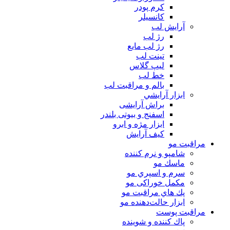
كرم پودر
كانسيلر
آرايش لب
رژ لب
رژ لب مایع
تینت لب
لیپ گلاس
خط لب
بالم و مراقبت لب
ابزار آرايشي
براش آرایشی
اسفنج و بیوتی بلندر
ابزار مژه و ابرو
کیف آرایش
مراقبت مو
شامپو و نرم كننده
ماسك مو
سرم و اسپري مو
مكمل خوراكی مو
پك هاي مراقبت مو
ابزار حالت‌دهنده مو
مراقبت پوست
پاك كننده و شوينده