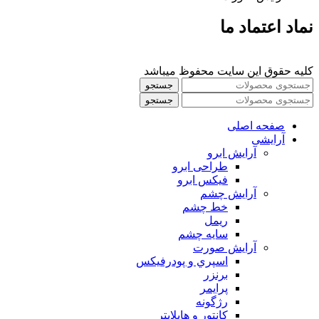
نماد اعتماد ما
کلیه حقوق این سایت محفوظ میباشد
جستجو
جستجو
صفحه اصلی
آرایشی
آرايش ابرو
طراحی ابرو
فیکس ابرو
آرايش چشم
خط چشم
ريمل
سايه چشم
آرايش صورت
اسپري و پودرفيكس
برنزر
پرايمر
رژگونه
كانتور و هايلايتر