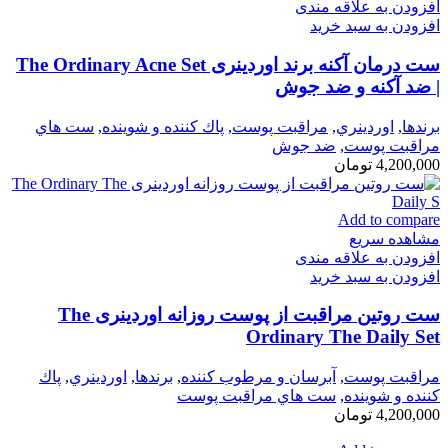
افزودن به علاقه مندی
افزودن به سبد خرید
ست درمان آکنه برند اوردینری The Ordinary Acne Set
| ضد آکنه و ضد جوش
برندها
,
اوردينري
,
مراقبت پوست
,
پاك كننده و شوينده
,
ست هاي
مراقبت پوست
,
ضد جوش
4,200,000
تومان
Add to compare
مشاهده سریع
افزودن به علاقه مندی
افزودن به سبد خرید
ست روتین مراقبت از پوست روزانه اوردینری The
Ordinary The Daily Set
مراقبت پوست
,
آبرسان و مرطوب كننده
,
برندها
,
اوردينري
,
پاك
كننده و شوينده
,
ست هاي مراقبت پوست
4,200,000
تومان