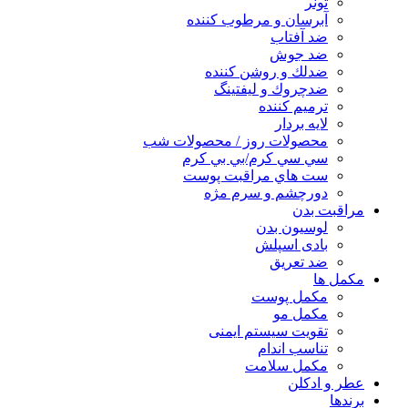
تونر
آبرسان و مرطوب كننده
ضد آفتاب
ضد جوش
ضدلك و روشن كننده
ضدچروك و ليفتينگ
ترميم كننده
لايه بردار
محصولات روز / محصولات شب
سي سي كرم/بي بي كرم
ست هاي مراقبت پوست
دورچشم و سرم مژه
مراقبت بدن
لوسیون بدن
بادی اسپلش
ضد تعریق
مكمل ها
مکمل پوست
مکمل مو
تقویت سیستم ایمنی
تناسب اندام
مکمل سلامت
عطر و ادکلن
برندها