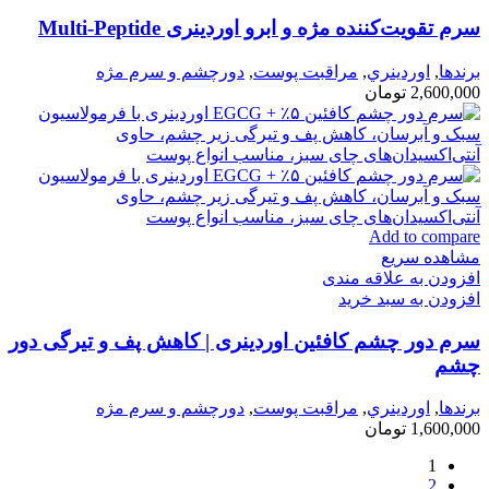
سرم تقویت‌کننده مژه و ابرو اوردینری Multi-Peptide
برندها
,
اوردينري
,
مراقبت پوست
,
دورچشم و سرم مژه
2,600,000
تومان
Add to compare
مشاهده سریع
افزودن به علاقه مندی
افزودن به سبد خرید
سرم دور چشم کافئین اوردینری | کاهش پف و تیرگی دور
چشم
برندها
,
اوردينري
,
مراقبت پوست
,
دورچشم و سرم مژه
1,600,000
تومان
1
2