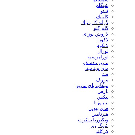
شیگلم
فيتو
كلينيك
گراند كازمتيك
گلم گلو
لاروش پوزای
لاكورا
لانكوم
لورال
لورامرسيه
ماريو بادسكو
ماي ويتامينز
مك
مورف
ميكاپ باي ماريو
نارس
نيكس
نیتروژنا
هدي بيوتي
هیرتامین
ویکتوریا سکرت
شوگر بير
کرکلند