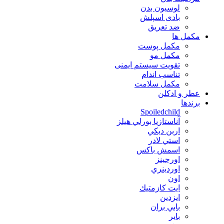
لوسیون بدن
بادی اسپلش
ضد تعریق
مكمل ها
مکمل پوست
مکمل مو
تقویت سیستم ایمنی
تناسب اندام
مکمل سلامت
عطر و ادکلن
برندها
Spoiledchild
آناستازيا بورلي هيلز
اربن ديكي
استي لادر
اسمش باكس
اورجينز
اوردينري
اون
ايت كازمتيك
ايزدين
بابي بران
بایر