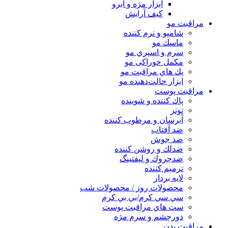
ابزار مژه و ابرو
کیف آرایش
مراقبت مو
شامپو و نرم كننده
ماسك مو
سرم و اسپري مو
مكمل خوراكی مو
پك هاي مراقبت مو
ابزار حالت‌دهنده مو
مراقبت پوست
پاك كننده و شوينده
تونر
آبرسان و مرطوب كننده
ضد آفتاب
ضد جوش
ضدلك و روشن كننده
ضدچروك و ليفتينگ
ترميم كننده
لايه بردار
محصولات روز / محصولات شب
سي سي كرم/بي بي كرم
ست هاي مراقبت پوست
دورچشم و سرم مژه
مراقبت بدن