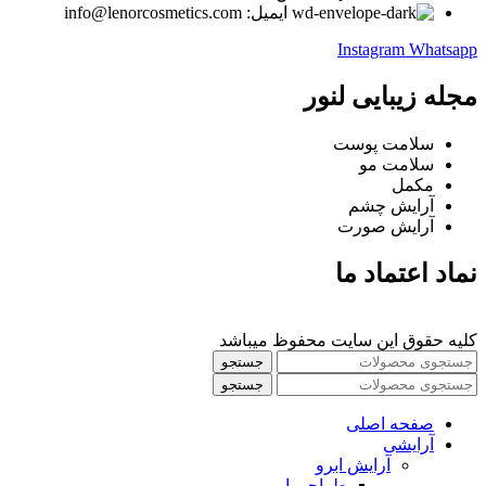
ایمیل: info@lenorcosmetics.com
Instagram
Whatsapp
مجله زیبایی لنور
سلامت پوست
سلامت مو
مکمل
آرایش چشم
آرایش صورت
نماد اعتماد ما
کلیه حقوق این سایت محفوظ میباشد
جستجو
جستجو
صفحه اصلی
آرایشی
آرايش ابرو
طراحی ابرو