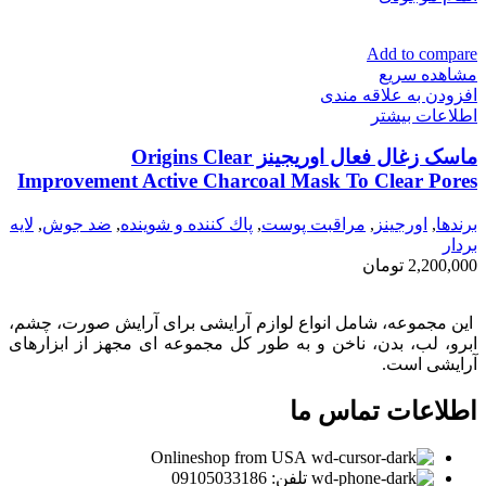
Add to compare
مشاهده سریع
افزودن به علاقه مندی
اطلاعات بیشتر
ماسک زغال فعال اوریجینز Origins Clear
Improvement Active Charcoal Mask To Clear Pores
برندها
,
اورجينز
,
مراقبت پوست
,
پاك كننده و شوينده
,
ضد جوش
,
لايه
بردار
2,200,000
تومان
این مجموعه، شامل انواع لوازم آرایشی برای آرایش صورت، چشم،
ابرو، لب، بدن، ناخن و به طور کل مجموعه ای مجهز از ابزارهای
آرایشی است.
اطلاعات تماس ما
Onlineshop from USA
تلفن: 09105033186