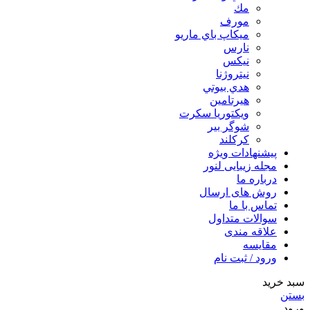
مك
مورف
ميكاپ باي ماريو
نارس
نيكس
نیتروژنا
هدي بيوتي
هیرتامین
ویکتوریا سکرت
شوگر بير
کرکلند
پیشنهادات ویژه
مجله زیبایی لنور
درباره ما
روش های ارسال
تماس با ما
سوالات متداول
علاقه مندی
مقایسه
ورود / ثبت نام
سبد خرید
بستن
ورود