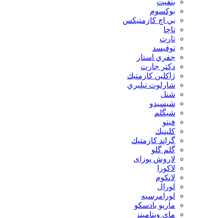
بنفيت
بوكسوم
بي اچ كازمتيكس
تاچا
تارت
توفيسد
جفري استار
دكتر جارت
ژاكلين كازمتيك
شارلوت تيلبري
شنل
شيسيدو
شیگلم
فيتو
كلينيك
گراند كازمتيك
گلم گلو
لاروش پوزای
لاكورا
لانكوم
لورال
لورامرسيه
ماريو بادسكو
ماي ويتامينز