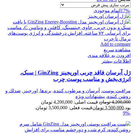
-17%
اتمام موجودی
Add to compare
مشاهده سریع
افزودن به علاقه مندی
اطلاعات بیشتر
ژل آبرسان فاقد چربی اوریجینز GinZing | سبک،
انرژی‌بخش و مناسب پوست چرب
مراقبت پوست
,
آبرسان و مرطوب كننده
,
برندها
,
اورجينز
,
ضدلك و
روشن كننده
,
پیشنهادات ویژه
4,200,000
تومان
قیمت اصلی: 4,200,000 تومان
بود.
3,500,000
تومان
قیمت فعلی: 3,500,000 تومان.
-9%