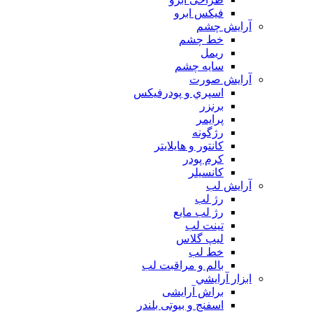
فیکس ابرو
آرايش چشم
خط چشم
ريمل
سايه چشم
آرايش صورت
اسپري و پودرفيكس
برنزر
پرايمر
رژگونه
كانتور و هايلايتر
كرم پودر
كانسيلر
آرايش لب
رژ لب
رژ لب مایع
تینت لب
لیپ گلاس
خط لب
بالم و مراقبت لب
ابزار آرايشي
براش آرایشی
اسفنج و بیوتی بلندر