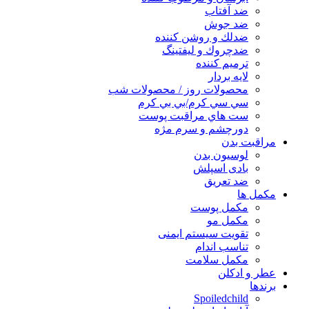
ضد آفتاب
ضد جوش
ضدلك و روشن كننده
ضدچروك و ليفتينگ
ترميم كننده
لايه بردار
محصولات روز / محصولات شب
سي سي كرم/بي بي كرم
ست هاي مراقبت پوست
دورچشم و سرم مژه
مراقبت بدن
لوسیون بدن
بادی اسپلش
ضد تعریق
مكمل ها
مکمل پوست
مکمل مو
تقویت سیستم ایمنی
تناسب اندام
مکمل سلامت
عطر و ادکلن
برندها
Spoiledchild