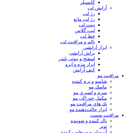
كانسيلر
آرايش لب
رژ لب
رژ لب مایع
تینت لب
لیپ گلاس
خط لب
بالم و مراقبت لب
ابزار آرايشي
براش آرایشی
اسفنج و بیوتی بلندر
ابزار مژه و ابرو
کیف آرایش
مراقبت مو
شامپو و نرم كننده
ماسك مو
سرم و اسپري مو
مكمل خوراكی مو
پك هاي مراقبت مو
ابزار حالت‌دهنده مو
مراقبت پوست
پاك كننده و شوينده
تونر
آبرسان و مرطوب كننده