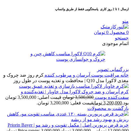
ارسال 1 تا 2 روز کاری
پاسخگویی فقط از طریق واتساپ
منو
0
محصول
0
تومان
جستجو
اتمام موجودی
بزرگنمایی تصویر
خانه
مراقبت پوست
آبرسان و مرطوب كننده
کرم روز ضد چروک و
مغذی لاکورا مدل Q10 | محافظت و تغذیه پوست در طول روز
کرم آبرسان و ضد چروک لاکورا مدل خاویار | تغذیه‌کننده و
سفت‌کننده پوست
3,500,000
تومان
قیمت اصلی: 3,500,000 تومان
بود.
3,200,000
تومان
قیمت فعلی: 3,200,000 تومان.
بازگشت به محصولات
خرید قرص پریورین اصل | مکمل تقویت و رشد مو | Priorin Bayer
12,000,000
تومان
–
3,000,000
تومان
Price range: 3,000,000 تومان