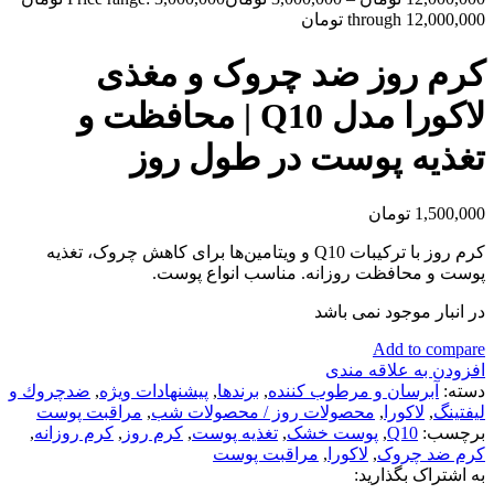
through 12,000,000 تومان
کرم روز ضد چروک و مغذی
لاکورا مدل Q10 | محافظت و
تغذیه پوست در طول روز
1,500,000
تومان
کرم روز با ترکیبات Q10 و ویتامین‌ها برای کاهش چروک، تغذیه
پوست و محافظت روزانه. مناسب انواع پوست.
در انبار موجود نمی باشد
Add to compare
افزودن به علاقه مندی
دسته:
آبرسان و مرطوب كننده
,
برندها
,
پیشنهادات ویژه
,
ضدچروك و
ليفتينگ
,
لاكورا
,
محصولات روز / محصولات شب
,
مراقبت پوست
برچسب:
Q10
,
پوست خشک
,
تغذیه پوست
,
کرم روز
,
کرم روزانه
,
کرم ضد چروک
,
لاکورا
,
مراقبت پوست
به اشتراک بگذارید: