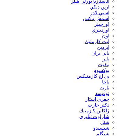
آناستازيا بورلي هيلز
اربن ديكي
استي لادر
اسمش باكس
اورجينز
اوردينري
اون
ايت كازمتيك
ايزدين
بابي بران
بایر
بنفيت
بوكسوم
بي اچ كازمتيكس
تاچا
تارت
توفيسد
جفري استار
دكتر جارت
ژاكلين كازمتيك
شارلوت تيلبري
شنل
شيسيدو
شیگلم