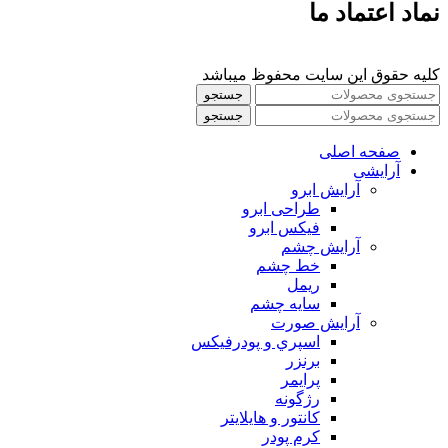
نماد اعتماد ما
کلیه حقوق این سایت محفوظ میباشد
جستجو
جستجو
صفحه اصلی
آرایشی
آرايش ابرو
طراحی ابرو
فیکس ابرو
آرايش چشم
خط چشم
ريمل
سايه چشم
آرايش صورت
اسپري و پودرفيكس
برنزر
پرايمر
رژگونه
كانتور و هايلايتر
كرم پودر