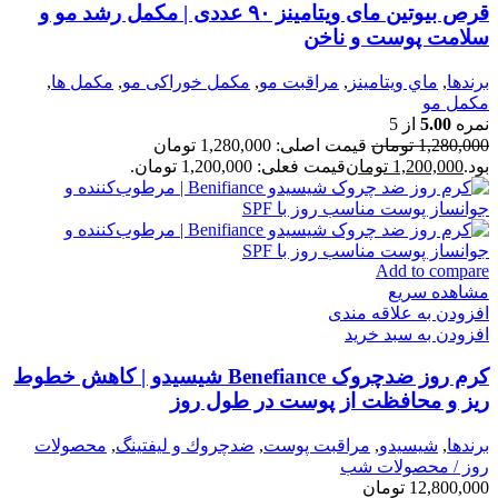
قرص بیوتین مای ویتامینز ۹۰ عددی | مکمل رشد مو و
سلامت پوست و ناخن
برندها
,
ماي ويتامينز
,
مراقبت مو
,
مكمل خوراكی مو
,
مكمل ها
,
مکمل مو
نمره
5.00
از 5
1,280,000
تومان
قیمت اصلی: 1,280,000 تومان
بود.
1,200,000
تومان
قیمت فعلی: 1,200,000 تومان.
Add to compare
مشاهده سریع
افزودن به علاقه مندی
افزودن به سبد خرید
کرم روز ضدچروک Benefiance شیسیدو | کاهش خطوط
ریز و محافظت از پوست در طول روز
برندها
,
شيسيدو
,
مراقبت پوست
,
ضدچروك و ليفتينگ
,
محصولات
روز / محصولات شب
12,800,000
تومان