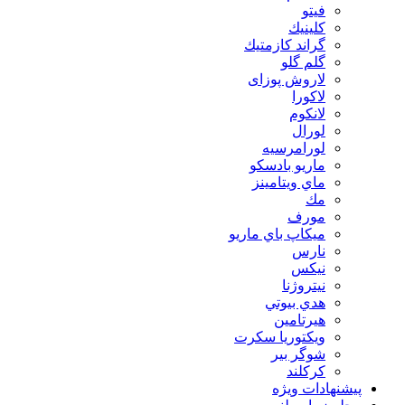
فيتو
كلينيك
گراند كازمتيك
گلم گلو
لاروش پوزای
لاكورا
لانكوم
لورال
لورامرسيه
ماريو بادسكو
ماي ويتامينز
مك
مورف
ميكاپ باي ماريو
نارس
نيكس
نیتروژنا
هدي بيوتي
هیرتامین
ویکتوریا سکرت
شوگر بير
کرکلند
پیشنهادات ویژه