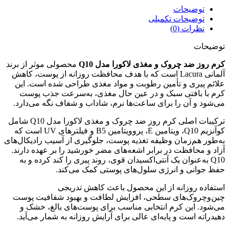
توضیحات
توضیحات تکمیلی
نظرات (0)
توضیحات
کرم روز ضد چروک و مغذی لاکورا مدل Q10
محصولی موثر از برند
آلمانی Lacura است که با هدف محافظت روزانه از پوست، کاهش
علائم پیری و تأمین رطوبت و مواد مغذی طراحی شده است. این
کرم با بافتی سبک و در عین حال مغذی، به‌سرعت جذب پوست
می‌شود و آن را برای ساعت‌ها نرم، شاداب و شفاف نگه می‌دارد.
ترکیبات اصلی کرم روز ضد چروک و مغذی لاکورا مدل Q10 شامل
کوآنزیم Q10، ویتامین E، پروویتامین B5 و فیلترهای UV است که
به‌طور هم‌زمان وظیفه تغذیه پوست، جلوگیری از آسیب رادیکال‌های
آزاد و محافظت در برابر اشعه‌های مضر خورشید را بر عهده دارند.
Q10 به‌عنوان یک آنتی‌اکسیدان قوی، روند پیری را کند کرده و به
حفظ جوانی و انرژی سلول‌های پوستی کمک می‌کند.
استفاده روزانه از این محصول باعث کاهش تدریجی
چین‌وچروک‌های سطحی، افزایش لطافت و بهبود شفافیت پوست
می‌شود. این کرم انتخابی مناسب برای پوست‌های بالغ، خشک و
دهیدراته است و پایه‌ای عالی برای آرایش روزانه به شمار می‌آید.