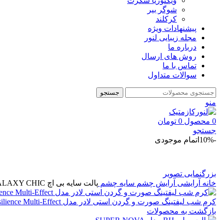
ویکتوریا سکرت
شوگر بير
کرکلند
پیشنهادات ویژه
مجله زیبایی لنور
درباره ما
روش های ارسال
تماس با ما
سوالات متداول
جستجو
منو
0
محصول
0
تومان
جستجو
-10%
اتمام موجودی
بزرگنمایی تصویر
خانه
آرایشی
آرايش چشم
سايه چشم
پالت سایه بی اچ GALAXY CHIC
کرم شب لیفتینگ صورت و گردن استی لادر مدل Resilience Multi-Effect | ضدچروک و سفت‌کننده پوست
بازگشت به محصولات