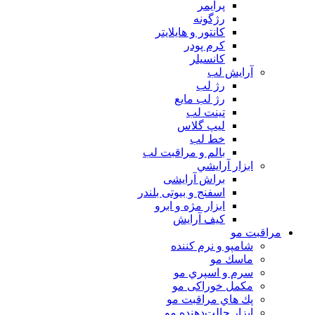
پرايمر
رژگونه
كانتور و هايلايتر
كرم پودر
كانسيلر
آرايش لب
رژ لب
رژ لب مایع
تینت لب
لیپ گلاس
خط لب
بالم و مراقبت لب
ابزار آرايشي
براش آرایشی
اسفنج و بیوتی بلندر
ابزار مژه و ابرو
کیف آرایش
مراقبت مو
شامپو و نرم كننده
ماسك مو
سرم و اسپري مو
مكمل خوراكی مو
پك هاي مراقبت مو
ابزار حالت‌دهنده مو