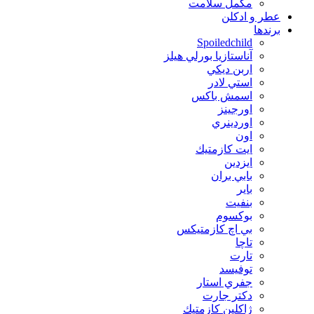
مکمل سلامت
عطر و ادکلن
برندها
Spoiledchild
آناستازيا بورلي هيلز
اربن ديكي
استي لادر
اسمش باكس
اورجينز
اوردينري
اون
ايت كازمتيك
ايزدين
بابي بران
بایر
بنفيت
بوكسوم
بي اچ كازمتيكس
تاچا
تارت
توفيسد
جفري استار
دكتر جارت
ژاكلين كازمتيك