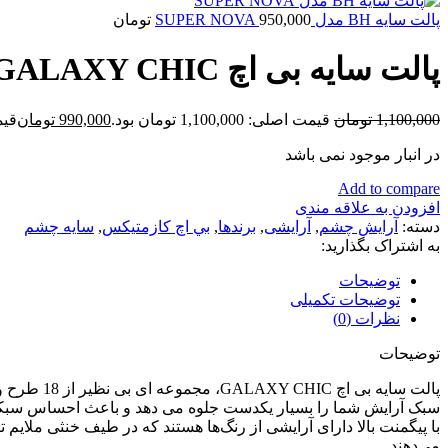
پالت سایه BH مدل SUPER NOVA
950,000
تومان
پالت سایه بی اچ GALAXY CHIC
1,100,000
تومان
قیمت اصلی: 1,100,000 تومان بود.
990,000
تومان
قیمت ف
در انبار موجود نمی باشد
Add to compare
افزودن به علاقه مندی
دسته:
آرايش چشم
,
آرایشی
,
برندها
,
بي اچ كازمتيكس
,
سايه چشم
به اشتراک بگذارید:
توضیحات
توضیحات تکمیلی
نظرات (0)
توضیحات
پالت سایه
سبک آرایش شما را بسیار یکدست جلوه می دهد و باعث احساس سبکی آن
با پیگمنت بالا دارای آرایشی از رنگ‌ها هستند که در طیف خنثی ملایم ت
می‌دهند.