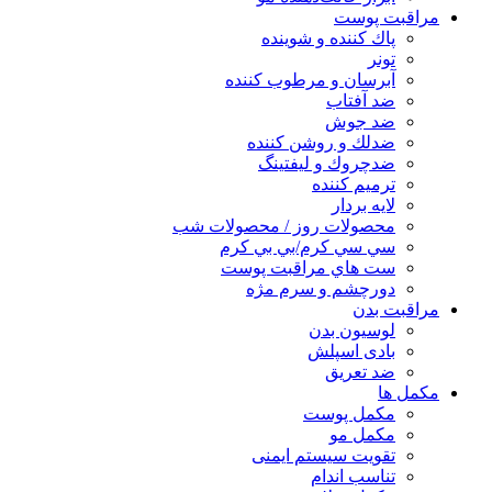
مراقبت پوست
پاك كننده و شوينده
تونر
آبرسان و مرطوب كننده
ضد آفتاب
ضد جوش
ضدلك و روشن كننده
ضدچروك و ليفتينگ
ترميم كننده
لايه بردار
محصولات روز / محصولات شب
سي سي كرم/بي بي كرم
ست هاي مراقبت پوست
دورچشم و سرم مژه
مراقبت بدن
لوسیون بدن
بادی اسپلش
ضد تعریق
مكمل ها
مکمل پوست
مکمل مو
تقویت سیستم ایمنی
تناسب اندام