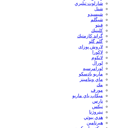
شارلوت تيلبري
شنل
شيسيدو
شیگلم
فيتو
كلينيك
گراند كازمتيك
گلم گلو
لاروش پوزای
لاكورا
لانكوم
لورال
لورامرسيه
ماريو بادسكو
ماي ويتامينز
مك
مورف
ميكاپ باي ماريو
نارس
نيكس
نیتروژنا
هدي بيوتي
هیرتامین