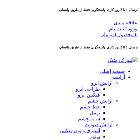
ارسال 1 تا 2 روز کاری
پاسخگویی فقط از طریق واتساپ
علاقه مندی
ورود / ثبت نام
0
محصول
0
تومان
ارسال 1 تا 2 روز کاری
پاسخگویی فقط از طریق واتساپ
صفحه اصلی
آرایشی
آرايش ابرو
طراحی ابرو
فیکس ابرو
آرايش چشم
خط چشم
ريمل
سايه چشم
آرايش صورت
اسپري و پودرفيكس
برنزر