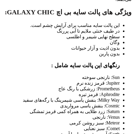
ویژگی های پالت سایه بی اچ GALAXY CHIC:
این پالت سایه مناسب برای آرایش چشم است.
در طیف خنثی ملایم تا آبی پررنگ
سطح‌ نهایی شیمر و اطلسی
وگان
بدون اذیت و آزار حیوانات
بدون پاربن
رنگهای این پالت سایه شامل :
Sun: نارنجی سوخته
Jupiter: قرمز زنده نرم
Prometheus: زرشکی با رنگ عاج
Aphrodite: قرمز تیره
Milky Way: بنفش یاسی شیمرینگ با رگه‌های سفید
Cosmic: بنفش یاسی مرواریدی
Saturn: زرد طلایی به همراه کمی قرمز تمشگی
Venus: نارنجی
Meteor: سبز روشن کرمی
Comet: سبز نعنایی