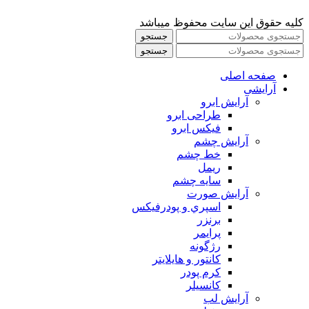
کلیه حقوق این سایت محفوظ میباشد
جستجو
جستجو
صفحه اصلی
آرایشی
آرايش ابرو
طراحی ابرو
فیکس ابرو
آرايش چشم
خط چشم
ريمل
سايه چشم
آرايش صورت
اسپري و پودرفيكس
برنزر
پرايمر
رژگونه
كانتور و هايلايتر
كرم پودر
كانسيلر
آرايش لب