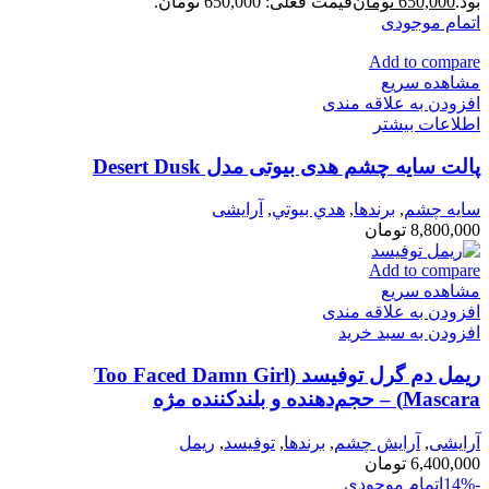
بود.
650,000
تومان
قیمت فعلی: 650,000 تومان.
اتمام موجودی
Add to compare
مشاهده سریع
افزودن به علاقه مندی
اطلاعات بیشتر
پالت سایه چشم هدی بیوتی مدل Desert Dusk
سايه چشم
,
برندها
,
هدي بيوتي
,
آرایشی
8,800,000
تومان
Add to compare
مشاهده سریع
افزودن به علاقه مندی
افزودن به سبد خرید
ریمل دم گرل توفیسد (Too Faced Damn Girl
Mascara) – حجم‌دهنده و بلندکننده مژه
آرایشی
,
آرايش چشم
,
برندها
,
توفيسد
,
ريمل
6,400,000
تومان
-14%
اتمام موجودی