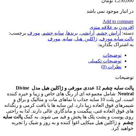
1,250,000
تومان
در انبار موجود نمی باشد
Add to compare
افزودن به علاقه مندی
دسته:
آرايش چشم
,
آرایشی
,
برندها
,
سايه چشم
,
مورف
برچسب:
پالت سايه مورف
,
ژاكلين_هيل
,
سايه
,
مورف
به اشتراک بگذارید:
توضیحات
توضیحات تکمیلی
نظرات (0)
توضیحات
پالت سایه چشم 12 عددی مورفی و ژاکلین هیل مدل Divine
Neutral
شامل مجموعه ای از رنگ های خاص و زیبا و خیره کننده
است. این پلت 10 سایه جذاب با نماهای مات و متالیک و براق و
شیمرهای فوق العاده زیبا دارد. این سایه ها با بافت کرمی و رنگدانه
های فوق العاده غنی، پیگمنت و ماندگاری عالی دارند. لذا به راحتی
روی پوست و پشت پلک ها پخش و فید می شوند. به کمک
پالت سایه
چشم
و ژاکلین هیل میکاپی اغوا کننده و به روز و شیک را تجربه
خواهید کرد.