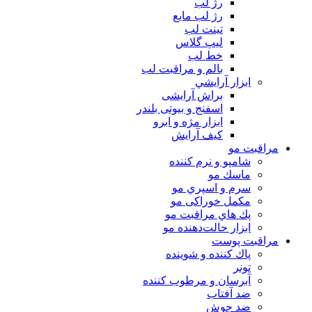
رژ لب
رژ لب مایع
تینت لب
لیپ گلاس
خط لب
بالم و مراقبت لب
ابزار آرايشي
براش آرایشی
اسفنج و بیوتی بلندر
ابزار مژه و ابرو
کیف آرایش
مراقبت مو
شامپو و نرم كننده
ماسك مو
سرم و اسپري مو
مكمل خوراكی مو
پك هاي مراقبت مو
ابزار حالت‌دهنده مو
مراقبت پوست
پاك كننده و شوينده
تونر
آبرسان و مرطوب كننده
ضد آفتاب
ضد جوش