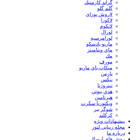
گراند كازمتيك
گلم گلو
لاروش پوزای
لاكورا
لانكوم
لورال
لورامرسيه
ماريو بادسكو
ماي ويتامينز
مك
مورف
ميكاپ باي ماريو
نارس
نيكس
نیتروژنا
هدي بيوتي
هیرتامین
ویکتوریا سکرت
شوگر بير
کرکلند
پیشنهادات ویژه
مجله زیبایی لنور
درباره ما
روش های ارسال