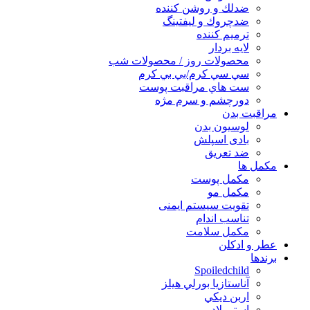
ضدلك و روشن كننده
ضدچروك و ليفتينگ
ترميم كننده
لايه بردار
محصولات روز / محصولات شب
سي سي كرم/بي بي كرم
ست هاي مراقبت پوست
دورچشم و سرم مژه
مراقبت بدن
لوسیون بدن
بادی اسپلش
ضد تعریق
مكمل ها
مکمل پوست
مکمل مو
تقویت سیستم ایمنی
تناسب اندام
مکمل سلامت
عطر و ادکلن
برندها
Spoiledchild
آناستازيا بورلي هيلز
اربن ديكي
استي لادر