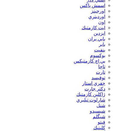
اسمش باكس
اورجينز
اوردينري
اون
ايت كازمتيك
ايزدين
بابي بران
بایر
بنفيت
بوكسوم
بي اچ كازمتيكس
تاچا
تارت
توفيسد
جفري استار
دكتر جارت
ژاكلين كازمتيك
شارلوت تيلبري
شنل
شيسيدو
شیگلم
فيتو
كلينيك