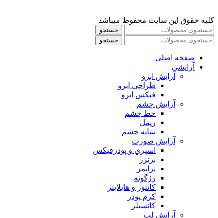
کلیه حقوق این سایت محفوظ میباشد
جستجو
جستجو
صفحه اصلی
آرایشی
آرايش ابرو
طراحی ابرو
فیکس ابرو
آرايش چشم
خط چشم
ريمل
سايه چشم
آرايش صورت
اسپري و پودرفيكس
برنزر
پرايمر
رژگونه
كانتور و هايلايتر
كرم پودر
كانسيلر
آرايش لب