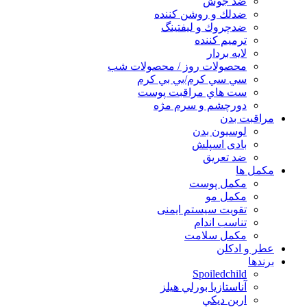
ضد جوش
ضدلك و روشن كننده
ضدچروك و ليفتينگ
ترميم كننده
لايه بردار
محصولات روز / محصولات شب
سي سي كرم/بي بي كرم
ست هاي مراقبت پوست
دورچشم و سرم مژه
مراقبت بدن
لوسیون بدن
بادی اسپلش
ضد تعریق
مكمل ها
مکمل پوست
مکمل مو
تقویت سیستم ایمنی
تناسب اندام
مکمل سلامت
عطر و ادکلن
برندها
Spoiledchild
آناستازيا بورلي هيلز
اربن ديكي