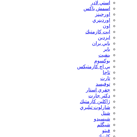
استي لادر
اسمش باكس
اورجينز
اوردينري
اون
ايت كازمتيك
ايزدين
بابي بران
بایر
بنفيت
بوكسوم
بي اچ كازمتيكس
تاچا
تارت
توفيسد
جفري استار
دكتر جارت
ژاكلين كازمتيك
شارلوت تيلبري
شنل
شيسيدو
شیگلم
فيتو
كلينيك