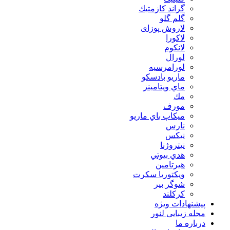
گراند كازمتيك
گلم گلو
لاروش پوزای
لاكورا
لانكوم
لورال
لورامرسيه
ماريو بادسكو
ماي ويتامينز
مك
مورف
ميكاپ باي ماريو
نارس
نيكس
نیتروژنا
هدي بيوتي
هیرتامین
ویکتوریا سکرت
شوگر بير
کرکلند
پیشنهادات ویژه
مجله زیبایی لنور
درباره ما