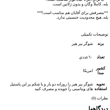
بله، کاملاً وگان و بدون ژلاتین است.
**مصرفش برای آقایان هم مناسب است؟**
بله، هیچ محدودیت جنسیتی ندارد.
توضیحات تکمیلی
برند
شوگر بير هير
تعداد
٦٠عددي
كشور
امريكا
مبدا
نحويه
شوگر بير هير را روزانه دو بار و با شکم پر این پاستیل
استفاده
های ویتامینی را جویده و مصرف کنید
نظرات (0)
دیدگاهها