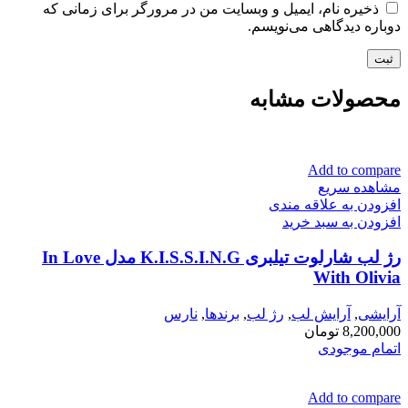
ذخیره نام، ایمیل و وبسایت من در مرورگر برای زمانی که
دوباره دیدگاهی می‌نویسم.
محصولات مشابه
Add to compare
مشاهده سریع
افزودن به علاقه مندی
افزودن به سبد خرید
رژ لب شارلوت تیلبری K.I.S.S.I.N.G مدل In Love
With Olivia
آرایشی
,
آرايش لب
,
رژ لب
,
برندها
,
نارس
8,200,000
تومان
اتمام موجودی
Add to compare