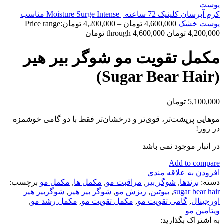
کرم آبرسان کلینیک 72 ساعته | Moisture Surge Intense مناسب
پوست خشک
4,600,000
تومان
–
4,200,000
تومان
Price range:
4,200,000 تومان through 4,600,000 تومان
مکمل تقویت مو شوگر بیر هیر
(Sugar Bear Hair)
5,100,000
تومان
موهایی پرپشت‌تر، قوی‌تر و درخشان‌تر فقط با دو گامی خوشمزه
در روز!
در انبار موجود نمی باشد
Add to compare
افزودن به علاقه مندی
دسته:
برندها
,
شوگر بير
,
مراقبت مو
,
مكمل ها
,
مکمل مو
برچسب:
sugar bear hair
,
بیوتین
,
ریزش مو
,
شوگر بیر هیر
,
شوگربیر هیر
اورجینال
,
گامی تقویت مو
,
مکمل تقویت مو
,
مکمل رشد مو
,
ویتامین مو
به اشتراک بگذارید: