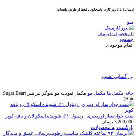
ارسال 1 تا 2 روز کاری
پاسخگویی فقط از طریق واتساپ
منو
0
محصول
0
تومان
جستجو
اتمام موجودی
بزرگنمایی تصویر
خانه
مكمل ها
مکمل مو
مکمل تقویت مو شوگر بیر هیر (Sugar Bear
Hair)
ست جوان‌ساز اوردینری | رتینول ۱٪، شوینده اسکوالان و بافه کوپر
3,200,000
تومان
بازگشت به محصولات