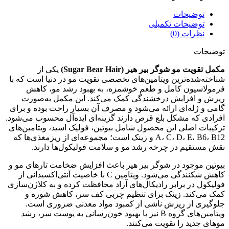
توضیحات
توضیحات تکمیلی
نظرات (0)
توضیحات
مکمل تقویت مو شوگر بیر هیر (Sugar Bear Hair)
یکی از
شناخته‌شده‌ترین ویتامین‌های تخصصی تقویت مو در دنیا است که با
فرمولاسیون کامل و طعم خوشمزه، به بهبود رشد مو، کاهش
ریزش و افزایش درخشندگی کمک می‌کند. این مکمل به‌صورت
گامی و ژله‌ای ارائه می‌شود و مصرف آن بسیار راحت بوده و برای
افرادی که مشکل بلع قرص دارند گزینه‌ای ایده‌آل محسوب می‌شود.
ترکیبات اصلی این محصول شامل بیوتین، فولیک اسید، ویتامین‌های
A، C، D، E، B6، B12 و زینک است؛ مجموعه‌ای از ریزمغذی‌ها که
نقش مستقیم در چرخه رشد مو و سلامت فولیکول‌ها دارند.
بیوتین موجود در شوگر بیر هیر باعث افزایش ضخامت تارهای مو و
کاهش شکنندگی می‌شود. ویتامین C با خاصیت آنتی‌اکسیدانی از
فولیکول در برابر رادیکال‌های آزاد محافظت کرده و به کلاژن‌سازی
کمک می‌کند. زینک برای تنظیم چربی کف سر، کاهش شوره و
جلوگیری از ریزش ناشی از کمبود مواد معدنی ضروری است.
ویتامین‌های گروه B نیز با بهبود خون‌رسانی به پوست سر، رشد
موهای جدید را تقویت می‌کنند.