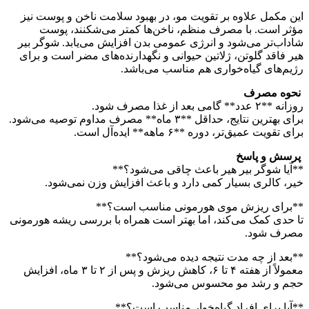
این مکمل علاوه بر تقویت مو، در بهبود سلامت ناخن و پوست نیز
مؤثر است. با مصرف منظم، ناخن‌ها کمتر می‌شکنند، پوست
شاداب‌تر می‌شود و انرژی عمومی بدن افزایش می‌یابد. شوگر بیر
هیر فاقد گلوتن، ژلاتین حیوانی و نگهدارنده‌های مضر است و برای
رژیم‌های گیاه‌خواری هم مناسب می‌باشد.
نحوه مصرف
روزانه **۲ عدد** گامی بعد از غذا مصرف شود.
برای بهترین نتایج، حداقل **۳ ماه** مصرف مداوم توصیه می‌شود.
برای تقویت عمیق‌تر، دوره **۶ ماهه** ایده‌آل است.
پرسش و پاسخ
**آیا شوگر بیر هیر باعث چاقی می‌شود؟**
خیر، کالری بسیار کمی دارد و باعث افزایش وزن نمی‌شود.
**برای ریزش موی هورمونی مناسب است؟**
تا حدی کمک می‌کند، اما بهتر است همراه با بررسی ریشه هورمونی
مصرف شود.
**بعد از چه مدت نتیجه دیده می‌شود؟**
معمولاً از هفته ۴ تا ۶، کاهش ریزش و پس از ۲ تا ۳ ماه، افزایش
حجم و رشد مو محسوس می‌شود.
**آیا برای افراد گیاه‌خوار مناسب است؟**