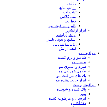
رژ لب
رژ لب مایع
تینت لب
لیپ گلاس
خط لب
بالم و مراقبت لب
ابزار آرايشي
براش آرایشی
اسفنج و بیوتی بلندر
ابزار مژه و ابرو
کیف آرایش
مراقبت مو
شامپو و نرم كننده
ماسك مو
سرم و اسپري مو
مكمل خوراكی مو
پك هاي مراقبت مو
ابزار حالت‌دهنده مو
مراقبت پوست
پاك كننده و شوينده
تونر
آبرسان و مرطوب كننده
ضد آفتاب