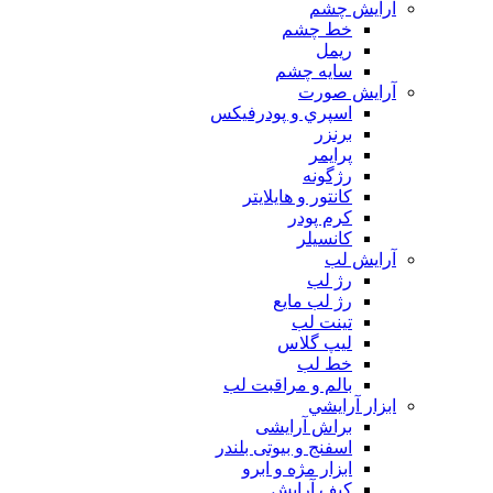
آرايش چشم
خط چشم
ريمل
سايه چشم
آرايش صورت
اسپري و پودرفيكس
برنزر
پرايمر
رژگونه
كانتور و هايلايتر
كرم پودر
كانسيلر
آرايش لب
رژ لب
رژ لب مایع
تینت لب
لیپ گلاس
خط لب
بالم و مراقبت لب
ابزار آرايشي
براش آرایشی
اسفنج و بیوتی بلندر
ابزار مژه و ابرو
کیف آرایش