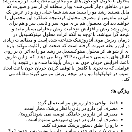
محلول با تحریک فولیکول های مو محلولی معجزه اسا در زمینه رشد
مو در مناطق دچار تاسی شده ویا ر منطقه ای از سر و صورت که
مایل هستید رشد مو را ببینیذ میباشد شما خیلی زود و در عرض یک
الی دو ماه پس از مصرف محلول کردنتیجه عملکرد این محصول را
خواهید دید این محصول هم برای موی سر و تاسی سر و هم برای
ریش رشد ریش و افزایش ضخامت ریش محلولی بسیار مفید و
نتیجه گرا میباشد، با توجه به آنکه اثرات محلول مینوکسیدیل در
درمان ریزش موی آندروژنتیک شناخته شده است و مطالعات زیادی
در این رابطه صورت گرفته است که صحت آن را ثابت میکند. پاره
ای از شواهد اثر محلول مینوکسیدیل در رشد مو را به اثر آن بر روی
کانال های پتاسیمی حساس به ATP ربط می دهند. که از این طریق
باعث افزایش جریان خون به درمان پاپیلا ها شده و در نتیجه با
عواملی که به نحوی با کاهش یا توقف کردن جریان خون باعث ایجاد
آسیب در فولیکولها مو و در نتیجه ریزش مو می گیرند،مقابله می
کند.
ويژگي ها:
فقط نواحی دچار ریزش مو استعمال گردد.
مصرف این دارو در زنان با نظر پزشک مجاز است.
مصرف این دارو در حاملگی توصیه نمی شود(گروهc).
مصرف این دارو در دوران شیردهی ممنوع است.
دارو را طبق دستور پزشک مصرف کنید.
زمان لازم برای جذب مناسب دارو با پوست سر حدود 2 تا3