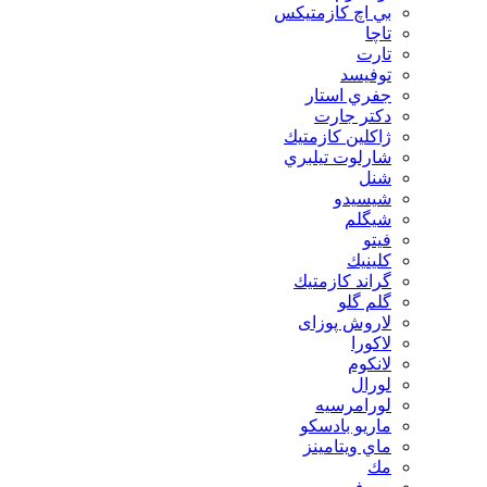
بي اچ كازمتيكس
تاچا
تارت
توفيسد
جفري استار
دكتر جارت
ژاكلين كازمتيك
شارلوت تيلبري
شنل
شيسيدو
شیگلم
فيتو
كلينيك
گراند كازمتيك
گلم گلو
لاروش پوزای
لاكورا
لانكوم
لورال
لورامرسيه
ماريو بادسكو
ماي ويتامينز
مك