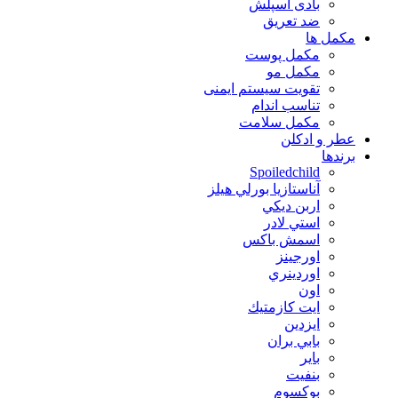
بادی اسپلش
ضد تعریق
مكمل ها
مکمل پوست
مکمل مو
تقویت سیستم ایمنی
تناسب اندام
مکمل سلامت
عطر و ادکلن
برندها
Spoiledchild
آناستازيا بورلي هيلز
اربن ديكي
استي لادر
اسمش باكس
اورجينز
اوردينري
اون
ايت كازمتيك
ايزدين
بابي بران
بایر
بنفيت
بوكسوم