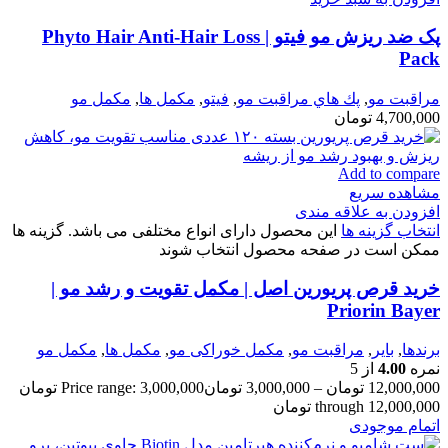
پک ضد ریزش مو فیتو | Phyto Hair Anti-Hair Loss
Pack
مراقبت مو
,
پك هاي مراقبت مو
,
فيتو
,
مكمل ها
,
مکمل مو
4,700,000
تومان
Add to compare
مشاهده سریع
افزودن به علاقه مندی
انتخاب گزینه ها
این محصول دارای انواع مختلفی می باشد. گزینه ها
ممکن است در صفحه محصول انتخاب شوند
خرید قرص پریورین اصل | مکمل تقویت و رشد مو |
Priorin Bayer
برندها
,
بایر
,
مراقبت مو
,
مكمل خوراكی مو
,
مكمل ها
,
مکمل مو
نمره
4.00
از 5
12,000,000
تومان
–
3,000,000
تومان
Price range: 3,000,000 تومان
through 12,000,000 تومان
اتمام موجودی