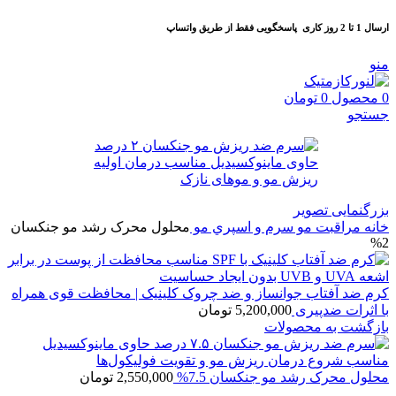
ارسال 1 تا 2 روز کاری
پاسخگویی فقط از طریق واتساپ
منو
0
محصول
0
تومان
جستجو
بزرگنمایی تصویر
خانه
مراقبت مو
سرم و اسپري مو
محلول محرک رشد مو جنکسان
2%
کرم ضد آفتاب جوانساز و ضد چروک کلینیک | محافظت قوی همراه
با اثرات ضدپیری
5,200,000
تومان
بازگشت به محصولات
محلول محرک رشد مو جنکسان 7.5%
2,550,000
تومان