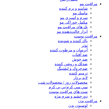
مراقبت مو
شامپو و نرم كننده
ماسك مو
سرم و اسپري مو
مكمل خوراكی مو
پك هاي مراقبت مو
ابزار حالت‌دهنده مو
مراقبت پوست
پاك كننده و شوينده
تونر
آبرسان و مرطوب كننده
ضد آفتاب
ضد جوش
ضدلك و روشن كننده
ضدچروك و ليفتينگ
ترميم كننده
لايه بردار
محصولات روز / محصولات شب
سي سي كرم/بي بي كرم
ست هاي مراقبت پوست
دورچشم و سرم مژه
مراقبت بدن
لوسیون بدن