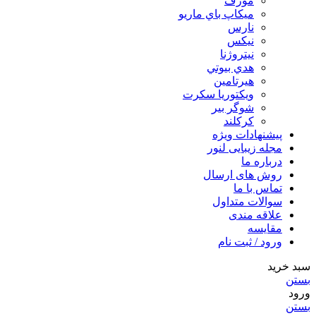
مورف
ميكاپ باي ماريو
نارس
نيكس
نیتروژنا
هدي بيوتي
هیرتامین
ویکتوریا سکرت
شوگر بير
کرکلند
پیشنهادات ویژه
مجله زیبایی لنور
درباره ما
روش های ارسال
تماس با ما
سوالات متداول
علاقه مندی
مقایسه
ورود / ثبت نام
سبد خرید
بستن
ورود
بستن