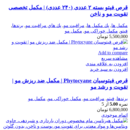
قرص فیتو بسته ۲ عددی (۲۴۰ عددی) | مکمل تخصصی
تقویت مو و ناخن
مكمل ها
,
پك مكمل ها
,
مراقبت مو
,
پك هاي مراقبت مو
,
برندها
,
فيتو
,
مكمل خوراكی مو
,
مکمل مو
5,500,000
تومان
Add to compare
مشاهده سریع
افزودن به علاقه مندی
افزودن به سبد خرید
قرص فیتوسیان Phytocyane | مکمل ضد ریزش مو |
تقویت و رشد مو
برندها
,
فيتو
,
مراقبت مو
,
مكمل خوراكی مو
,
مکمل مو
نمره
5.00
از 5
6,800,000
تومان
اتمام موجودی