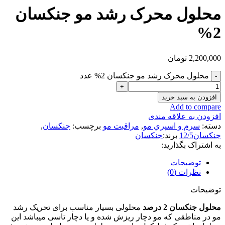
محلول محرک رشد مو جنکسان
2%
2,200,000
تومان
محلول محرک رشد مو جنکسان 2% عدد
افزودن به سبد خرید
Add to compare
افزودن به علاقه مندی
دسته:
سرم و اسپري مو
,
مراقبت مو
برچسب:
جنكسان
,
جنكسان12/5
برند:
جنکسان
به اشتراک بگذارید:
توضیحات
نظرات (0)
توضیحات
محلول جنکسان 2 درصد
محلولی بسیار مناسب برای تحریک رشد
مو در مناطقی که مو دچار ریزش شده و یا دچار تاسی میباشد این