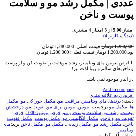
عددی | مکمل رشد مو و سلامت
پوست و ناخن
امتیاز
5.00
از 5 امتیاز
4
مشتری
(دیدگاه کاربر
4
)
1,280,000
تومان
قیمت اصلی: 1,280,000 تومان
بود.
1,200,000
تومان
قیمت فعلی: 1,200,000 تومان.
با قرص بیوتین مای ویتامینز، رشد موهایت را تقویت کن و از پوست
و ناخن‌های سالم و زیبا لذت ببر!
در انبار موجود نمی باشد
Add to compare
افزودن به علاقه مندی
دسته:
برندها
,
ماي ويتامينز
,
مراقبت مو
,
مكمل خوراكی مو
,
مكمل
ها
,
مکمل مو
برچسب:
بیوتین
,
بیوتین برای مو
,
تقویت مو
,
درخشش
پوست
,
رشد مو
,
سلامت پوست و مو
,
قرص بیوتین 1000
,
قرص
تقویت مو و ناخن
,
مکمل انگلیسی مو
,
مکمل پوست
,
مکمل تقویت
ناخن
,
مکمل رشد مو
,
مکمل زیبایی
,
مکمل مو
,
مکمل ناخن
برند:
مای
ویتامینز
به اشتراک بگذارید: