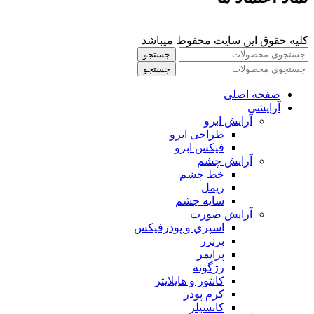
کلیه حقوق این سایت محفوظ میباشد
جستجو
جستجو
صفحه اصلی
آرایشی
آرايش ابرو
طراحی ابرو
فیکس ابرو
آرايش چشم
خط چشم
ريمل
سايه چشم
آرايش صورت
اسپري و پودرفيكس
برنزر
پرايمر
رژگونه
كانتور و هايلايتر
كرم پودر
كانسيلر