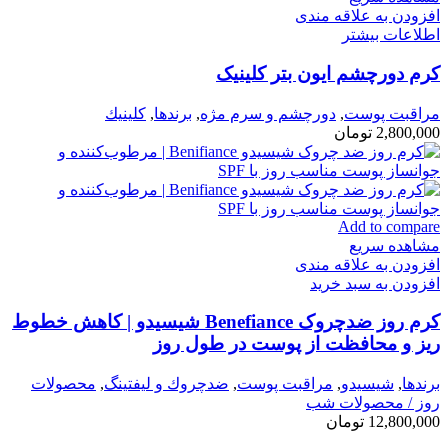
افزودن به علاقه مندی
اطلاعات بیشتر
کرم دورچشم ایون بتر کلینیک
مراقبت پوست
,
دورچشم و سرم مژه
,
برندها
,
كلينيك
2,800,000
تومان
Add to compare
مشاهده سریع
افزودن به علاقه مندی
افزودن به سبد خرید
کرم روز ضدچروک Benefiance شیسیدو | کاهش خطوط
ریز و محافظت از پوست در طول روز
برندها
,
شيسيدو
,
مراقبت پوست
,
ضدچروك و ليفتينگ
,
محصولات
روز / محصولات شب
12,800,000
تومان