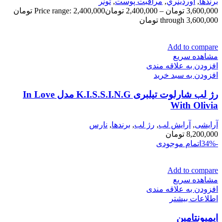
برندها
,
اوردينري
,
مراقبت پوست
,
تونر
3,600,000
تومان
–
2,400,000
تومان
Price range: 2,400,000 تومان
through 3,600,000 تومان
Add to compare
مشاهده سریع
افزودن به علاقه مندی
افزودن به سبد خرید
رژ لب شارلوت تیلبری K.I.S.S.I.N.G مدل In Love
With Olivia
آرایشی
,
آرايش لب
,
رژ لب
,
برندها
,
نارس
8,200,000
تومان
-34%
اتمام موجودی
Add to compare
مشاهده سریع
افزودن به علاقه مندی
اطلاعات بیشتر
ایمیونتامین