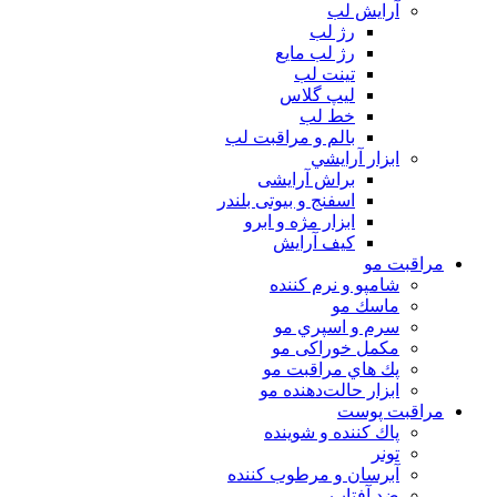
آرايش لب
رژ لب
رژ لب مایع
تینت لب
لیپ گلاس
خط لب
بالم و مراقبت لب
ابزار آرايشي
براش آرایشی
اسفنج و بیوتی بلندر
ابزار مژه و ابرو
کیف آرایش
مراقبت مو
شامپو و نرم كننده
ماسك مو
سرم و اسپري مو
مكمل خوراكی مو
پك هاي مراقبت مو
ابزار حالت‌دهنده مو
مراقبت پوست
پاك كننده و شوينده
تونر
آبرسان و مرطوب كننده
ضد آفتاب