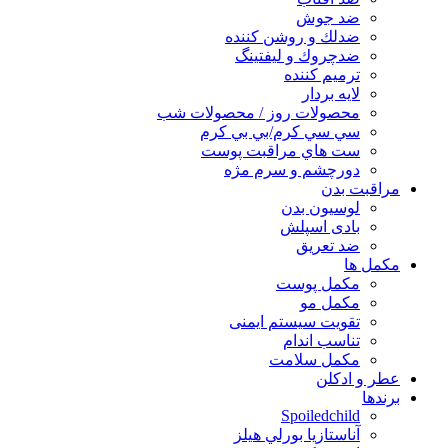
ضد جوش
ضدلك و روشن كننده
ضدچروك و ليفتينگ
ترميم كننده
لايه بردار
محصولات روز / محصولات شب
سي سي كرم/بي بي كرم
ست هاي مراقبت پوست
دورچشم و سرم مژه
مراقبت بدن
لوسیون بدن
بادی اسپلش
ضد تعریق
مكمل ها
مکمل پوست
مکمل مو
تقویت سیستم ایمنی
تناسب اندام
مکمل سلامت
عطر و ادکلن
برندها
Spoiledchild
آناستازيا بورلي هيلز