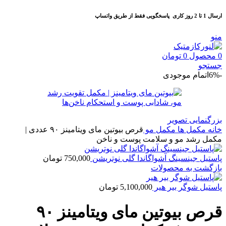
ارسال 1 تا 2 روز کاری
پاسخگویی فقط از طریق واتساپ
منو
0
محصول
0
تومان
جستجو
-6%
اتمام موجودی
بزرگنمایی تصویر
خانه
مكمل ها
مکمل مو
قرص بیوتین مای ویتامینز ۹۰ عددی |
مکمل رشد مو و سلامت پوست و ناخن
پاستیل جینسینگ آشواگاندا گلی نوتریشن
750,000
تومان
بازگشت به محصولات
پاستيل شوگر بير هير
5,100,000
تومان
قرص بیوتین مای ویتامینز ۹۰