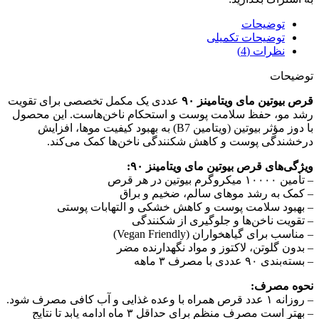
توضیحات
توضیحات تکمیلی
نظرات (4)
توضیحات
قرص بیوتین مای ویتامینز ۹۰
عددی یک مکمل تخصصی برای تقویت
رشد مو، حفظ سلامت پوست و استحکام ناخن‌هاست. این محصول
با دوز مؤثر بیوتین (ویتامین B7) به بهبود کیفیت موها، افزایش
درخشندگی پوست و کاهش شکنندگی ناخن‌ها کمک می‌کند.
ویژگی‌های قرص بیوتین مای ویتامینز ۹۰:
– تأمین ۱۰۰۰۰ میکروگرم بیوتین در هر قرص
– کمک به رشد موهای سالم، ضخیم و براق
– بهبود سلامت پوست و کاهش خشکی و التهابات پوستی
– تقویت ناخن‌ها و جلوگیری از شکنندگی
– مناسب برای گیاهخواران (Vegan Friendly)
– بدون گلوتن، لاکتوز و مواد نگهدارنده مضر
– بسته‌بندی ۹۰ عددی با مصرف ۳ ماهه
نحوه مصرف:
– روزانه ۱ عدد قرص همراه با وعده غذایی و آب کافی مصرف شود.
– بهتر است مصرف منظم برای حداقل ۳ ماه ادامه یابد تا نتایج