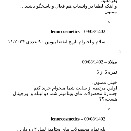
بفرمائید،
و اینکه لطفا در واتساپ هم فعال و پاسخگو باشید…
ممنون
lenorcosmetics
–
09/08/1402
سلام و احترام تاریخ انقضا بیوتین ۹۰ عددی ۱۱/۲۰۲۴
میلاد
–
09/08/1402
نمره
5
از 5
خیلی ممنون،
اولین مرتبمه از سایت شما میخوام خرید کنم
جسارتا محصولات مای ویتامینز شما دو لیبله و اورجینال
هست،؟؟
lenorcosmetics
–
09/08/1402
بله تمام محصولات ماي ويتاميز ليبل ٢ رو دارد .