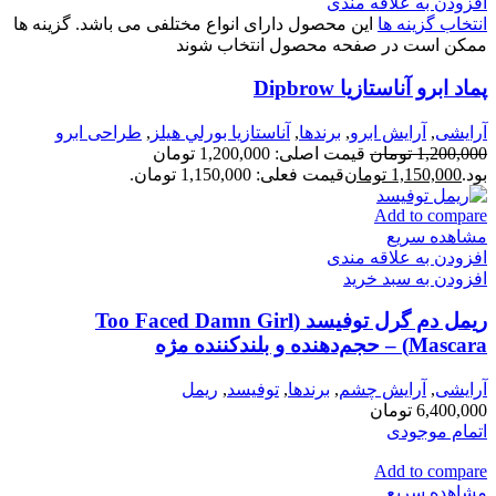
افزودن به علاقه مندی
انتخاب گزینه ها
این محصول دارای انواع مختلفی می باشد. گزینه ها
ممکن است در صفحه محصول انتخاب شوند
پماد ابرو آناستازيا Dipbrow
آرایشی
,
آرايش ابرو
,
برندها
,
آناستازيا بورلي هيلز
,
طراحی ابرو
1,200,000
تومان
قیمت اصلی: 1,200,000 تومان
بود.
1,150,000
تومان
قیمت فعلی: 1,150,000 تومان.
Add to compare
مشاهده سریع
افزودن به علاقه مندی
افزودن به سبد خرید
ریمل دم گرل توفیسد (Too Faced Damn Girl
Mascara) – حجم‌دهنده و بلندکننده مژه
آرایشی
,
آرايش چشم
,
برندها
,
توفيسد
,
ريمل
6,400,000
تومان
اتمام موجودی
Add to compare
مشاهده سریع