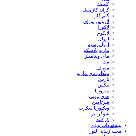
كلينيك
گراند كازمتيك
گلم گلو
لاروش پوزای
لاكورا
لانكوم
لورال
لورامرسيه
ماريو بادسكو
ماي ويتامينز
مك
مورف
ميكاپ باي ماريو
نارس
نيكس
نیتروژنا
هدي بيوتي
هیرتامین
ویکتوریا سکرت
شوگر بير
کرکلند
پیشنهادات ویژه
مجله زیبایی لنور