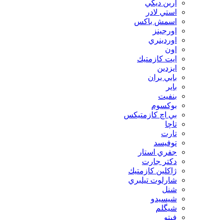
اربن ديكي
استي لادر
اسمش باكس
اورجينز
اوردينري
اون
ايت كازمتيك
ايزدين
بابي بران
بایر
بنفيت
بوكسوم
بي اچ كازمتيكس
تاچا
تارت
توفيسد
جفري استار
دكتر جارت
ژاكلين كازمتيك
شارلوت تيلبري
شنل
شيسيدو
شیگلم
فيتو