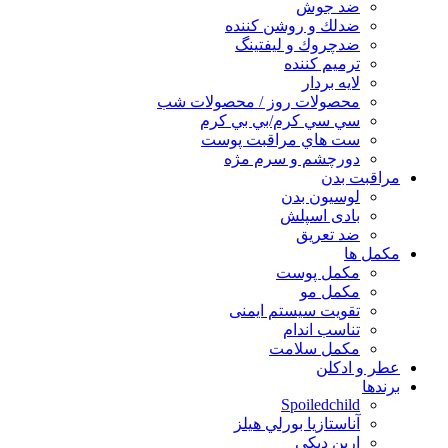
ضد جوش
ضدلك و روشن كننده
ضدچروك و ليفتينگ
ترميم كننده
لايه بردار
محصولات روز / محصولات شب
سي سي كرم/بي بي كرم
ست هاي مراقبت پوست
دورچشم و سرم مژه
مراقبت بدن
لوسیون بدن
بادی اسپلش
ضد تعریق
مكمل ها
مکمل پوست
مکمل مو
تقویت سیستم ایمنی
تناسب اندام
مکمل سلامت
عطر و ادکلن
برندها
Spoiledchild
آناستازيا بورلي هيلز
اربن ديكي