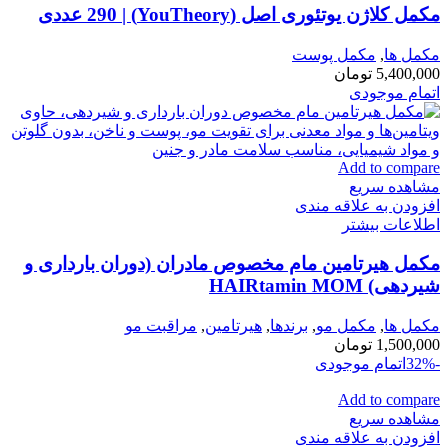
مکمل کلاژن یوتئوری اصل (YouTheory) | 290 عددی
مكمل ها
,
مکمل پوست
5,400,000
تومان
اتمام موجودی
Add to compare
مشاهده سریع
افزودن به علاقه مندی
اطلاعات بیشتر
مکمل هیرتامین مام مخصوص مادران (دوران بارداری و
شیردهی) HAIRtamin MOM
مكمل ها
,
مکمل مو
,
برندها
,
هیرتامین
,
مراقبت مو
1,500,000
تومان
-32%
اتمام موجودی
Add to compare
مشاهده سریع
افزودن به علاقه مندی