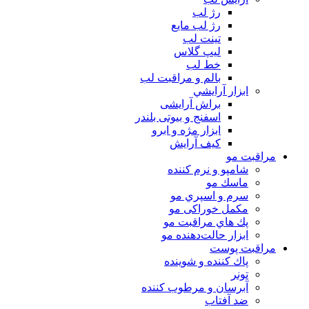
رژ لب
رژ لب مایع
تینت لب
لیپ گلاس
خط لب
بالم و مراقبت لب
ابزار آرايشي
براش آرایشی
اسفنج و بیوتی بلندر
ابزار مژه و ابرو
کیف آرایش
مراقبت مو
شامپو و نرم كننده
ماسك مو
سرم و اسپري مو
مكمل خوراكی مو
پك هاي مراقبت مو
ابزار حالت‌دهنده مو
مراقبت پوست
پاك كننده و شوينده
تونر
آبرسان و مرطوب كننده
ضد آفتاب