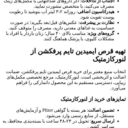
اجتناب از تداخلات
: اگر داروهای ضدالتهابی یا مکمل‌های زینک
مصرف می‌کنید، با متخصص مشورت نمایید.
هیدراتاسیون اضافی
: روزانه ۲-۳ لیتر آب بنوشید تا رطوبت
پوست تقویت شود.
نظارت بر پیشرفت
: عکس‌های قبل/بعد بگیرید؛ در صورت
حساسیت به غذاهای معدنی دارید، مصرف را متوقف کنید.
گروه‌های ویژه
: مناسب بالای ۴۰ سال؛ زنان باردار یا افراد با
مشکلات کلیوی، با پزشک هماهنگ کنند.
تهیه قرص ایمیدین تایم پرفکشن از
لنورکازمتیک
انتخاب منبع معتبر برای خرید قرص ایمیدین تایم پرفکشن، ضمانت
اصالت و اثربخشی است. لنورکازمتیک، مرجع تخصصی مکمل‌های
زیبایی، دسترسی مستقیم به این محصول دانمارکی را فراهم
می‌آورد.
تمایزهای خرید از لنورکازمتیک
تضمین اصالت
: هر بسته با گواهی Pfizer و آزمایش‌های
مستقل، از منابع رسمی وارد می‌شود.
ارسال سریع
: تحویل در ۲۴-۴۸ ساعت با بسته‌بندی محافظ، به
سراسر کشور.