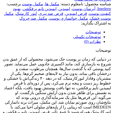
شناسه محصول:
نامعلوم
دسته:
مكمل ها
,
مکمل پوست
برچسب:
Imedeen
,
آبرسان پوست
,
ايميدين
,
ایمیدین تایم پرفکشن
,
بهبود
کیفیت پوست
,
قرص ایمیدین
,
قرص ضد پیری
,
لنور کازمتیک
,
مکمل
پوست خشک
,
مکمل جوانسازی پوست
,
مکمل ضد چروک
به اشتراک بگذارید:
توضیحات
توضیحات تکمیلی
نظرات (0)
توضیحات
در دنیایی که زمان بر پوست حک می‌شود، محصولی که از عمق بدن
شروع به بازسازی کند، مانند اکسیری جادویی عمل می‌نماید. تصور
کنید پوستی که با گذشت سال‌ها، همچنان مرطوب، سفت و
درخشان باقی بماند، بدون نیاز به لایه‌های ضخیم کرم‌ها. یکی از
مشتریان وفادار لنورکازمتیک، که در دهه ۴۰ زندگی‌اش با خشکی و
خطوط ریز دست و پنجه نرم می‌کرد، پس از دوره‌ای با قرص
ایمیدین تایم پرفکشن، نه تنها بافت پوستش بهبود یافت، بلکه اعتماد
به نفسش برای ظاهر شدن بدون آرایش سنگین بازگشت. او
می‌گوید: این قرص‌ها مثل یک سرمایه‌گذاری درونی بودند که
نتایج‌شان روی صورتم نمایان شد. این مکمل، میراث برند دانمارکی
IMEDEEN است که زیبایی را از پایه‌های سلولی احیا می‌کند. با
لنورکازمتیک همراه شوید تا عمق تأثیر قرص ایمیدین تایم پرفکشن و