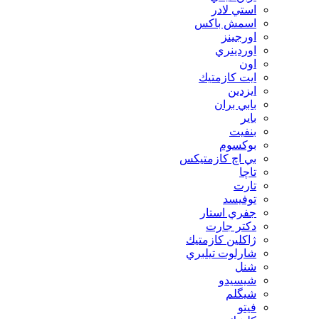
استي لادر
اسمش باكس
اورجينز
اوردينري
اون
ايت كازمتيك
ايزدين
بابي بران
بایر
بنفيت
بوكسوم
بي اچ كازمتيكس
تاچا
تارت
توفيسد
جفري استار
دكتر جارت
ژاكلين كازمتيك
شارلوت تيلبري
شنل
شيسيدو
شیگلم
فيتو