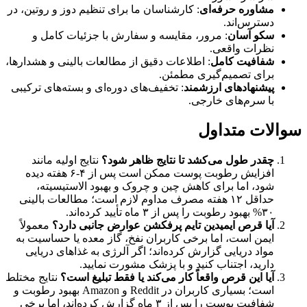
مشاوره حرفه‌ای
: کارشناسان ما برای تنظیم دوز و روتین، در
دسترس‌اند.
سکو آسان
: مرور، مقایسه و سفارش با جزئیات کامل و
نظرات واقعی.
شفافیت کامل
: اطلاعات دقیق از مطالعات بالینی و هشدارها،
برای تصمیم‌گیری مطمئن.
پیشنهادهای ارزشمند
: تخفیف‌های دوره‌ای و بسته‌های ترکیبی
با سرم‌های خارجی.
سوالات متداول
چقدر طول می‌کشد تا نتایج ظاهر شود؟
نتایج اولیه مانند
افزایش رطوبت پوست ممکن است پس از ۴-۶ هفته دیده
شود، اما برای کاهش چین و چروک و بهبود الاستیسیته،
حداقل ۱۲ هفته مصرف مداوم لازم است؛ مطالعات بالینی
۳۰% بهبود رطوبت را پس از ۳ ماه تأیید کرده‌اند.
آیا قرص ایمیدین تایم پرفکشن عوارض جانبی دارد؟
معمولاً
ایمن است، اما برخی کاربران نفخ، گاز معده یا حساسیت به
مواد دریایی گزارش کرده‌اند؛ اگر آلرژی به غذاهای دریایی
دارید، اجتناب کنید و با پزشک مشورت نمایید.
آیا این قرص واقعاً کار می‌کند یا فقط تبلیغ است؟
نتایج مختلط
است؛ بسیاری کاربران در Reddit و Amazon بهبود رطوبت و
شفافیت پوست را پس از ۳ ماه گزارش کرده‌اند، اما برخی