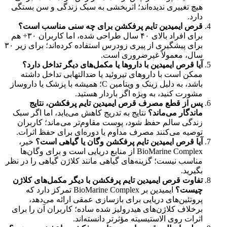
هیچ تغییری ندیده‌اند؛ اثربخشی به سبک زندگی و سن بستگی
دارد.
قرص ایمیدین تایم پرفکشن برای چه سنی مناسب است؟
برای افراد بالای ۴۰ سال طراحی شده، اما کاربران ۳۰+ هم
برای پیشگیری از پیری زودرس استفاده کرده‌اند؛ برای زیر ۳۰
سال، معمولاً غیرضروری است.
آیا قرص ایمیدین با داروها یا مکمل‌های دیگر تداخل دارد؟
ممکن است با داروهای تیروئید یا ضدالتهابی تداخل داشته
باشد، به دلیل زینک و ویتامین C؛ همیشه با پزشک یا داروساز
مشورت کنید، به ویژه اگر باردار هستید.
پس از قطع مصرف قرص ایمیدین تایم پرفکشن، نتایج
ماندگار می‌ماند؟
نتایج به تدریج کاهش می‌یابد، اما اگر سبک
زندگی سالم حفظ شود، پوست مقاوم‌تر می‌ماند؛ کاربران
توصیه می‌کنند مصرف مداوم یا دوره‌ای برای حفظ اثرات.
آیا قرص ایمیدین تایم پرفکشن وگان یا گیاهی است؟
خیر،
BioMarine Complex از منابع دریایی است و برای وگان‌ها
مناسب نیست؛ گزینه‌های گیاهی مانند کلاژن گیاهی را در نظر
بگیرید.
تفاوت قرص ایمیدین تایم پرفکشن با دیگر مکمل‌های کلاژن
چیست؟
ایمیدین بر BioMarine Complex تمرکز دارد که
پروتئین‌های دریایی برای بازسازی عمقی ارائه می‌دهد،
برخلاف کلاژن‌های هیدرولیز شده ساده؛ کاربران آن را برای
اثرات روی الاستیسیته مؤثرتر دانسته‌اند.