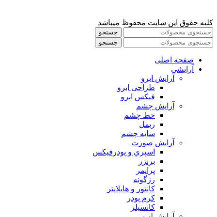
کلیه حقوق این سایت محفوظ میباشد
جستجو
جستجو
صفحه اصلی
آرایشی
آرايش ابرو
طراحی ابرو
فیکس ابرو
آرايش چشم
خط چشم
ريمل
سايه چشم
آرايش صورت
اسپري و پودرفيكس
برنزر
پرايمر
رژگونه
كانتور و هايلايتر
كرم پودر
كانسيلر
آرايش لب