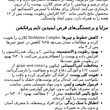
برای ترمیم و ویتامین C برای سنتز کلاژن، پوست را از درون
بازسازی می‌کنند. ایده‌آل برای مقابله با استرس اکسیداتیو، این
محصول نتایج بالینی مانند ۳۰% افزایش رطوبت پوست پس از ۱۲
هفته را به همراه دارد، بدون ایجاد وابستگی.
مزایا و برجستگی‌های قرص ایمیدین تایم پرفکشن
کاهش خطوط و چین‌ها
: BioMarine Complex کلاژن را تقویت
کرده و مطالعات نشان می‌دهد ۲۵% کاهش در عمق چین‌ها
پس از ۳ ماه.
بهبود رطوبت و الاستیسیته
: ویتامین C و زینک، هیدراتاسیون را
افزایش داده و پوست را انعطاف‌پذیرتر می‌کنند، با ۳۰% بهبود
در رطوبت طبق تست‌ها.
محافظت آنتی‌اکسیدانی
: لیکوپن و grape seed extract، از
آسیب UV و آلودگی دفاع کرده و شفافیت را بازمی‌گردانند.
تقویت کلی پوست
: از افتادگی جلوگیری کرده و بافت را
یکنواخت می‌کند، ایده‌آل برای پوست‌های خشک یا آسیب‌دیده.
فرمول طبیعی و ایمن
: بدون مواد شیمیایی مضر، مناسب
برای مصرف طولانی بدون عوارض گوارشی شایع.
نتایج بالینی اثبات‌شده
: بیش از ۲۰ مطالعه، بهبود ۲۰-۳۰% در
کیفیت پوست را تأیید کرده‌اند.
انطباق با سبک زندگی
: برای افراد پرمشغله، با مصرف آسان
و بدون نیاز به تغییرات رژیم.