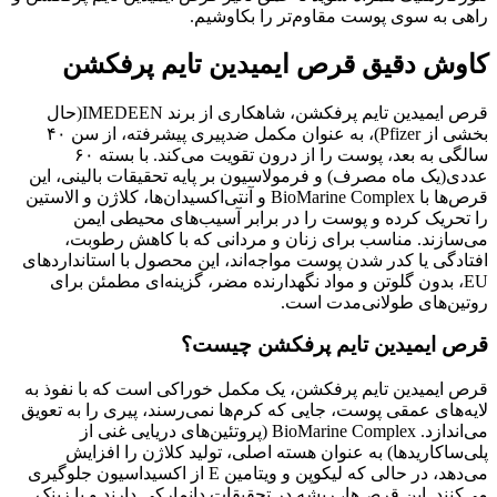
راهی به سوی پوست مقاوم‌تر را بکاوشیم.
کاوش دقیق قرص ایمیدین تایم پرفکشن
قرص ایمیدین تایم پرفکشن، شاهکاری از برند IMEDEEN(حال
بخشی از Pfizer)، به عنوان مکمل ضدپیری پیشرفته، از سن ۴۰
سالگی به بعد، پوست را از درون تقویت می‌کند. با بسته ۶۰
عددی(یک ماه مصرف) و فرمولاسیون بر پایه تحقیقات بالینی، این
قرص‌ها با BioMarine Complex و آنتی‌اکسیدان‌ها، کلاژن و الاستین
را تحریک کرده و پوست را در برابر آسیب‌های محیطی ایمن
می‌سازند. مناسب برای زنان و مردانی که با کاهش رطوبت،
افتادگی یا کدر شدن پوست مواجه‌اند، این محصول با استانداردهای
EU، بدون گلوتن و مواد نگهدارنده مضر، گزینه‌ای مطمئن برای
روتین‌های طولانی‌مدت است.
قرص ایمیدین تایم پرفکشن چیست؟
قرص ایمیدین تایم پرفکشن، یک مکمل خوراکی است که با نفوذ به
لایه‌های عمقی پوست، جایی که کرم‌ها نمی‌رسند، پیری را به تعویق
می‌اندازد. BioMarine Complex (پروتئین‌های دریایی غنی از
پلی‌ساکاریدها) به عنوان هسته اصلی، تولید کلاژن را افزایش
می‌دهد، در حالی که لیکوپن و ویتامین E از اکسیداسیون جلوگیری
می‌کنند. این قرص‌ها، ریشه در تحقیقات دانمارکی دارند و با زینک