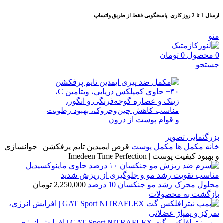
ارسال 1 تا 2 روز کاری
پاسخگویی فقط از طریق واتساپ
منو
0
محصول
0
تومان
جستجو
بزرگنمایی تصویر
خانه
مكمل ها
مکمل پوست
قرص ایمیدین تایم پرفکشن | جوانسازی
و بهبود کیفیت پوست | Imedeen Time Perfection
محلول محرک رشد مو جنکسان 10 درصد
2,250,000
تومان
بازگشت به محصولات
پمپ نیترافلکس گت GAT Sport NITRAFLEX | افزایش انرژی،