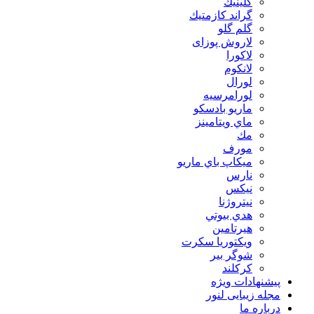
كلينيك
گراند كازمتيك
گلم گلو
لاروش پوزای
لاكورا
لانكوم
لورال
لورامرسيه
ماريو بادسكو
ماي ويتامينز
مك
مورف
ميكاپ باي ماريو
نارس
نيكس
نیتروژنا
هدي بيوتي
هیرتامین
ویکتوریا سکرت
شوگر بير
کرکلند
پیشنهادات ویژه
مجله زیبایی لنور
درباره ما