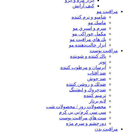
ابزار مژه و ابرو
کیف آرایش
مراقبت مو
شامپو و نرم كننده
ماسك مو
سرم و اسپري مو
مكمل خوراكی مو
پك هاي مراقبت مو
ابزار حالت‌دهنده مو
مراقبت پوست
پاك كننده و شوينده
تونر
آبرسان و مرطوب كننده
ضد آفتاب
ضد جوش
ضدلك و روشن كننده
ضدچروك و ليفتينگ
ترميم كننده
لايه بردار
محصولات روز / محصولات شب
سي سي كرم/بي بي كرم
ست هاي مراقبت پوست
دورچشم و سرم مژه
مراقبت بدن