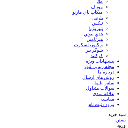
مك
مورف
ميكاپ باي ماريو
نارس
نيكس
نیتروژنا
هدي بيوتي
هیرتامین
ویکتوریا سکرت
شوگر بير
کرکلند
پیشنهادات ویژه
مجله زیبایی لنور
درباره ما
روش های ارسال
تماس با ما
سوالات متداول
علاقه مندی
مقایسه
ورود / ثبت نام
سبد خرید
بستن
ورود