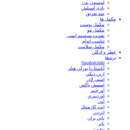
لوسیون بدن
بادی اسپلش
ضد تعریق
مكمل ها
مکمل پوست
مکمل مو
تقویت سیستم ایمنی
تناسب اندام
مکمل سلامت
عطر و ادکلن
برندها
Spoiledchild
آناستازيا بورلي هيلز
اربن ديكي
استي لادر
اسمش باكس
اورجينز
اوردينري
اون
ايت كازمتيك
ايزدين
بابي بران
بایر
بنفيت