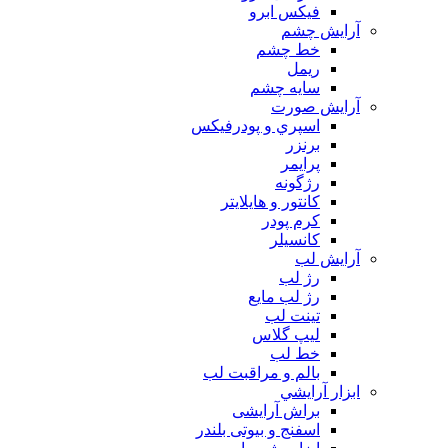
فیکس ابرو
آرايش چشم
خط چشم
ريمل
سايه چشم
آرايش صورت
اسپري و پودرفيكس
برنزر
پرايمر
رژگونه
كانتور و هايلايتر
كرم پودر
كانسيلر
آرايش لب
رژ لب
رژ لب مایع
تینت لب
لیپ گلاس
خط لب
بالم و مراقبت لب
ابزار آرايشي
براش آرایشی
اسفنج و بیوتی بلندر