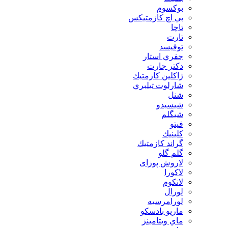
بوكسوم
بي اچ كازمتيكس
تاچا
تارت
توفيسد
جفري استار
دكتر جارت
ژاكلين كازمتيك
شارلوت تيلبري
شنل
شيسيدو
شیگلم
فيتو
كلينيك
گراند كازمتيك
گلم گلو
لاروش پوزای
لاكورا
لانكوم
لورال
لورامرسيه
ماريو بادسكو
ماي ويتامينز