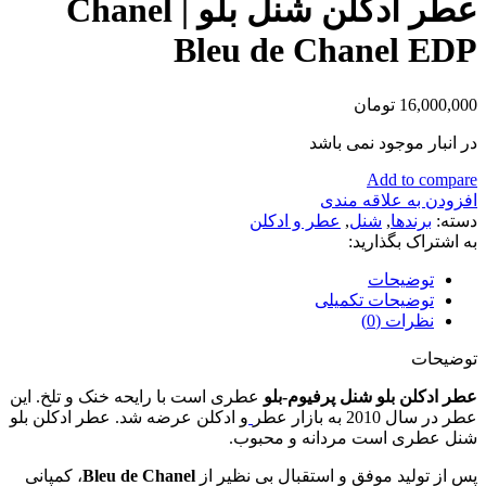
عطر ادکلن شنل بلو | Chanel
Bleu de Chanel EDP
16,000,000
تومان
در انبار موجود نمی باشد
Add to compare
افزودن به علاقه مندی
دسته:
برندها
,
شنل
,
عطر و ادکلن
به اشتراک بگذارید:
توضیحات
توضیحات تکمیلی
نظرات (0)
توضیحات
عطر ادکلن بلو شنل پرفیوم-بلو
عطری است با رایحه خنک و تلخ. این
عطر در سال 2010 به بازار عطر
و ادکلن عرضه شد. عطر ادكلن بلو
شنل عطری است مردانه و محبوب.
پس از تولید موفق و استقبال بی نظیر از
Bleu de Chanel
، کمپانی