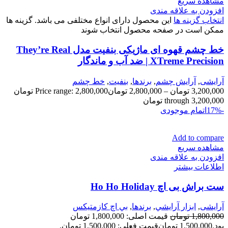
مشاهده سریع
افزودن به علاقه مندی
انتخاب گزینه ها
این محصول دارای انواع مختلفی می باشد. گزینه ها
ممکن است در صفحه محصول انتخاب شوند
خط چشم قهوه ای ماژیکی بنفیت مدل They’re Real
XTreme Precision | ضد آب و ماندگار
آرایشی
,
آرايش چشم
,
برندها
,
بنفيت
,
خط چشم
3,200,000
تومان
–
2,800,000
تومان
Price range: 2,800,000 تومان
through 3,200,000 تومان
-17%
اتمام موجودی
Add to compare
مشاهده سریع
افزودن به علاقه مندی
اطلاعات بیشتر
ست براش بی اچ Ho Ho Holiday
آرایشی
,
ابزار آرايشي
,
برندها
,
بي اچ كازمتيكس
1,800,000
تومان
قیمت اصلی: 1,800,000 تومان
بود.
1,500,000
تومان
قیمت فعلی: 1,500,000 تومان.