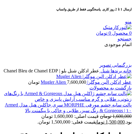
ارسال 1 تا 2 روز کاری
پاسخگویی فقط از طریق واتساپ
منو
0
محصول
0
تومان
جستجو
اتمام موجودی
بزرگنمایی تصویر
خانه
برندها
شنل
عطر ادکلن شنل بلو | Chanel Bleu de Chanel EDP
عطر ادکلن الین موگلر| Mugler Alien
7,600,000
تومان
بازگشت به محصولات
پالت سایه چشم مورفی MORPHE سری جاکلین هیل مدل Armed
& Gorgeous | ۱۰ رنگ سبز، طلایی و خاکی با پیگمنت بالا
1,600,000
تومان
قیمت اصلی: 1,600,000 تومان
بود.
1,500,000
تومان
قیمت فعلی: 1,500,000 تومان.