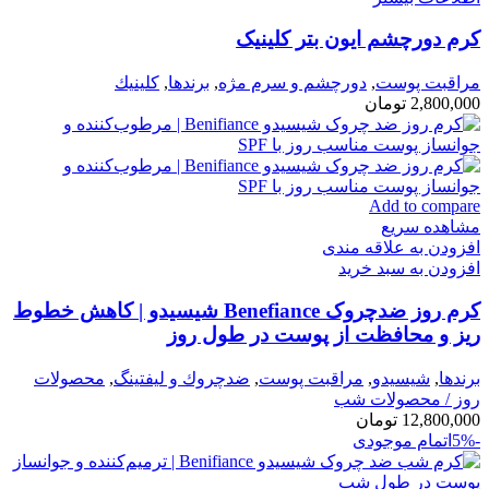
کرم دورچشم ایون بتر کلینیک
مراقبت پوست
,
دورچشم و سرم مژه
,
برندها
,
كلينيك
2,800,000
تومان
Add to compare
مشاهده سریع
افزودن به علاقه مندی
افزودن به سبد خرید
کرم روز ضدچروک Benefiance شیسیدو | کاهش خطوط
ریز و محافظت از پوست در طول روز
برندها
,
شيسيدو
,
مراقبت پوست
,
ضدچروك و ليفتينگ
,
محصولات
روز / محصولات شب
12,800,000
تومان
-5%
اتمام موجودی