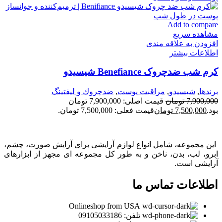
Add to compare
مشاهده سریع
افزودن به علاقه مندی
اطلاعات بیشتر
کرم شب ضدچروک Benefiance شیسیدو
برندها
,
شيسيدو
,
مراقبت پوست
,
ضدچروك و ليفتينگ
7,900,000
تومان
قیمت اصلی: 7,900,000 تومان
بود.
7,500,000
تومان
قیمت فعلی: 7,500,000 تومان.
این مجموعه، شامل انواع لوازم آرایشی برای آرایش صورت، چشم،
ابرو، لب، بدن، ناخن و به طور کل مجموعه ای مجهز از ابزارهای
آرایشی است.
اطلاعات تماس ما
Onlineshop from USA
تلفن: 09105033186