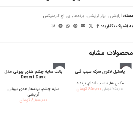
دسته:
آرایشی
,
ابزار آرايشي
,
برندها
,
بي اچ كازمتيكس
به اشتراک بگذارید:
محصولات مشابه
اتمام مو
پاستیل لاغری سرکه سیب گلی
پالت سایه چشم هدی بیوتی مدل
-13%
جودی
Desert Dusk
اتمام مو
مكمل ها
,
تناسب اندام
,
برندها
جودی
650,000
تومان
سايه چشم
,
برندها
,
هدي بيوتي
,
750,000
تومان
آرایشی
8,800,000
تومان