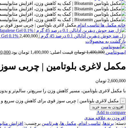
خانه
مكمل ها
تناسب اندام
مکمل لاغری بلوتامین | چربی سوز قوی ب
ژل ضد جوش دیفرین آداپالن 0.1 درصد 45 گرم | Differin Adapalene Gel 0.1%
2,400,000
بازگشت به محصولات
ایمیونتامین
1,400,000
تومان
قیمت اصلی: 1,400,000 تومان بود.
0,000
مکمل لاغری بلوتامین | چربی سو
2,600,000
تومان
با مکمل لاغری بلوتامین، مسیر کاهش وزن را سریع‌تر، سالم‌تر و بد
مکمل لاغری بلوتامین | چربی سوز قوی برای کاهش وزن سریع و 
افزودن به سبد خرید
Add to compare
افزودن به علاقه مندی
دسته:
برندها
,
تناسب اندام
,
مكمل ها
,
هیرتامین
برچسب:
افزایش متاب