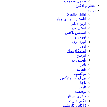
مکمل سلامت
عطر و ادکلن
برندها
Spoiledchild
آناستازيا بورلي هيلز
اربن ديكي
استي لادر
اسمش باكس
اورجينز
اوردينري
اون
ايت كازمتيك
ايزدين
بابي بران
بایر
بنفيت
بوكسوم
بي اچ كازمتيكس
تاچا
تارت
توفيسد
جفري استار
دكتر جارت
ژاكلين كازمتيك