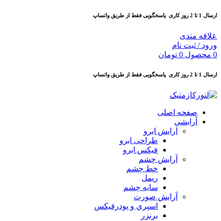
ارسال 1 تا 2 روز کاری
پاسخگویی فقط از طریق واتساپ
علاقه مندی
ورود / ثبت نام
0
محصول
0
تومان
ارسال 1 تا 2 روز کاری
پاسخگویی فقط از طریق واتساپ
صفحه اصلی
آرایشی
آرايش ابرو
طراحی ابرو
فیکس ابرو
آرايش چشم
خط چشم
ريمل
سايه چشم
آرايش صورت
اسپري و پودرفيكس
برنزر