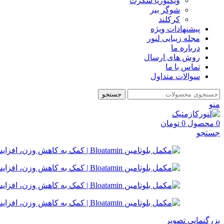
ویکتوریا سکرت
شوگر بير
کرکلند
پیشنهادات ویژه
مجله زیبایی لنور
درباره ما
روش های ارسال
تماس با ما
سوالات متداول
جستجو
منو
0
محصول
0
تومان
جستجو
بزرگنمایی تصویر