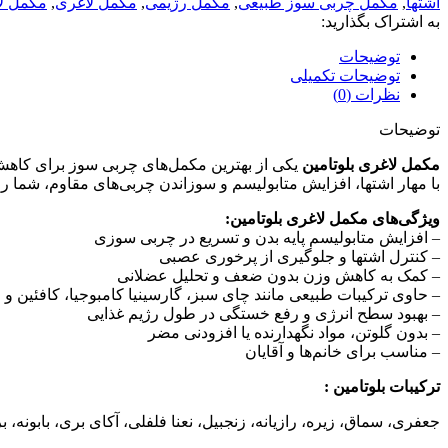
اشتها
,
مکمل چربی سوز طبیعی
,
مکمل رژیمی
,
مکمل لاغری
,
مکمل لا
به اشتراک بگذارید:
توضیحات
توضیحات تکمیلی
نظرات (0)
توضیحات
مکمل لاغری بلوتامین
یکی از بهترین مکمل‌های چربی سوز برای کاهش و
با مهار اشتها، افزایش متابولیسم و سوزاندن چربی‌های مقاوم، شما را
ویژگی‌های مکمل لاغری بلوتامین:
– افزایش متابولیسم پایه بدن و تسریع در چربی سوزی
– کنترل اشتها و جلوگیری از پرخوری عصبی
– کمک به کاهش وزن بدون ضعف و تحلیل عضلانی
– حاوی ترکیبات طبیعی مانند چای سبز، گارسینیا کامبوجیا، کافئین و 
– بهبود سطح انرژی و رفع خستگی در طول رژیم غذایی
– بدون گلوتن، مواد نگهدارنده یا افزودنی مضر
– مناسب برای خانم‌ها و آقایان
تركيبات بلوتامين :
جعفری، سماق، زیره،‌ رازیانه،‌ زنجبیل، نعنا فلفلی، آکای بری، بابونه، ب