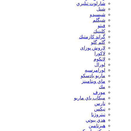
شارلوت تيلبري
شنل
شيسيدو
شیگلم
فيتو
كلينيك
گراند كازمتيك
گلم گلو
لاروش پوزای
لاكورا
لانكوم
لورال
لورامرسيه
ماريو بادسكو
ماي ويتامينز
مك
مورف
ميكاپ باي ماريو
نارس
نيكس
نیتروژنا
هدي بيوتي
هیرتامین