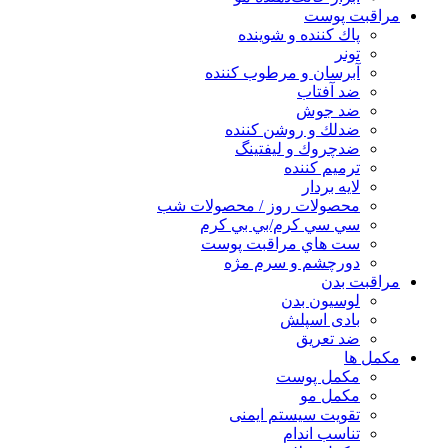
مراقبت پوست
پاك كننده و شوينده
تونر
آبرسان و مرطوب كننده
ضد آفتاب
ضد جوش
ضدلك و روشن كننده
ضدچروك و ليفتينگ
ترميم كننده
لايه بردار
محصولات روز / محصولات شب
سي سي كرم/بي بي كرم
ست هاي مراقبت پوست
دورچشم و سرم مژه
مراقبت بدن
لوسیون بدن
بادی اسپلش
ضد تعریق
مكمل ها
مکمل پوست
مکمل مو
تقویت سیستم ایمنی
تناسب اندام