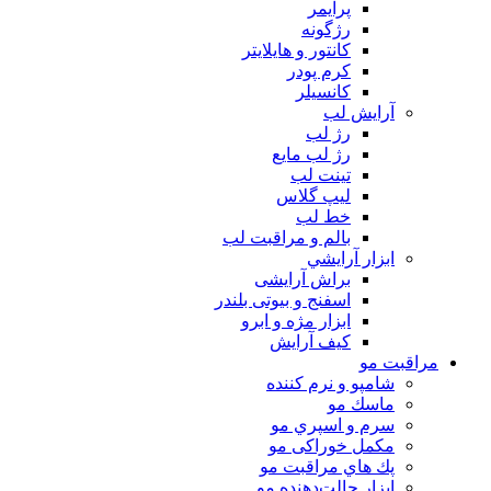
پرايمر
رژگونه
كانتور و هايلايتر
كرم پودر
كانسيلر
آرايش لب
رژ لب
رژ لب مایع
تینت لب
لیپ گلاس
خط لب
بالم و مراقبت لب
ابزار آرايشي
براش آرایشی
اسفنج و بیوتی بلندر
ابزار مژه و ابرو
کیف آرایش
مراقبت مو
شامپو و نرم كننده
ماسك مو
سرم و اسپري مو
مكمل خوراكی مو
پك هاي مراقبت مو
ابزار حالت‌دهنده مو