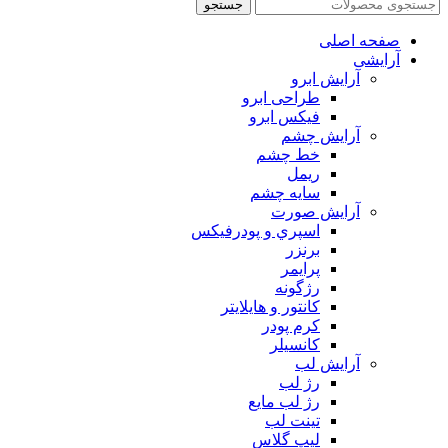
جستجو
صفحه اصلی
آرایشی
آرايش ابرو
طراحی ابرو
فیکس ابرو
آرايش چشم
خط چشم
ريمل
سايه چشم
آرايش صورت
اسپري و پودرفيكس
برنزر
پرايمر
رژگونه
كانتور و هايلايتر
كرم پودر
كانسيلر
آرايش لب
رژ لب
رژ لب مایع
تینت لب
لیپ گلاس