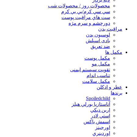
محصولات روز / محصولات شب
سي سي كرم/بي بي كرم
ست هاي مراقبت پوست
دورچشم و سرم مژه
مراقبت بدن
لوسیون بدن
بادی اسپلش
ضد تعریق
مكمل ها
مکمل پوست
مکمل مو
تقویت سیستم ایمنی
تناسب اندام
مکمل سلامت
عطر و ادکلن
برندها
Spoiledchild
آناستازيا بورلي هيلز
اربن ديكي
استي لادر
اسمش باكس
اورجينز
اوردينري