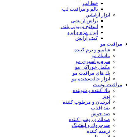
خط لب
بالم و مراقبت لب
ابزار آرايشي
براش آرایشی
اسفنج و بیوتی بلندر
ابزار مژه و ابرو
کیف آرایش
مراقبت مو
شامپو و نرم كننده
ماسك مو
سرم و اسپري مو
مكمل خوراكی مو
پك هاي مراقبت مو
ابزار حالت‌دهنده مو
مراقبت پوست
پاك كننده و شوينده
تونر
آبرسان و مرطوب كننده
ضد آفتاب
ضد جوش
ضدلك و روشن كننده
ضدچروك و ليفتينگ
ترميم كننده
لايه بردار