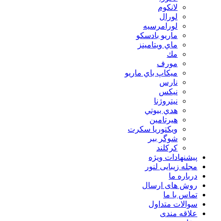
لانكوم
لورال
لورامرسيه
ماريو بادسكو
ماي ويتامينز
مك
مورف
ميكاپ باي ماريو
نارس
نيكس
نیتروژنا
هدي بيوتي
هیرتامین
ویکتوریا سکرت
شوگر بير
کرکلند
پیشنهادات ویژه
مجله زیبایی لنور
درباره ما
روش های ارسال
تماس با ما
سوالات متداول
علاقه مندی