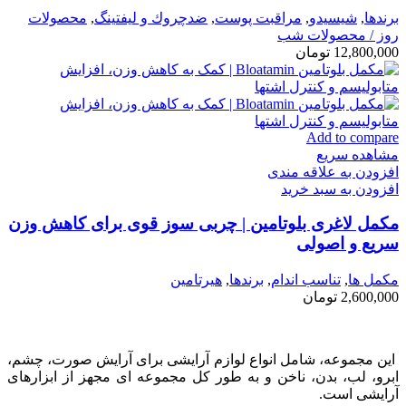
برندها
,
شيسيدو
,
مراقبت پوست
,
ضدچروك و ليفتينگ
,
محصولات
روز / محصولات شب
12,800,000
تومان
Add to compare
مشاهده سریع
افزودن به علاقه مندی
افزودن به سبد خرید
مکمل لاغری بلوتامین | چربی سوز قوی برای کاهش وزن
سریع و اصولی
مكمل ها
,
تناسب اندام
,
برندها
,
هیرتامین
2,600,000
تومان
این مجموعه، شامل انواع لوازم آرایشی برای آرایش صورت، چشم،
ابرو، لب، بدن، ناخن و به طور کل مجموعه ای مجهز از ابزارهای
آرایشی است.