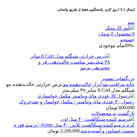
ارسال 1 تا 2 روز کاری
پاسخگویی فقط از طریق واتساپ
منو
0
محصول
0
تومان
جستجو
-9%
اتمام موجودی
بزرگنمایی تصویر
خانه
مراقبت مو
ابزار حالت‌دهنده مو
برس حرارتی حالت‌دهنده مو
شیگلم مدل It Curl سایز ۳۸ میلی‌متر
رتینول ۳۰ عددی مای ویتامینز | مکمل جوانساز و ضدچروک
600,000
تومان
بازگشت به محصولات
کرم ترمیم‌کننده سیکالفیت پلاس ۴۰ میل Avène | ترمیم فوری
پوست حساس و آسیب‌دیده
2,200,000
تومان