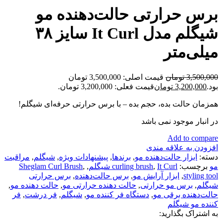
برس حرارتی حالت‌دهنده مو
شیگلم مدل It Curl سایز ۳۸
میلی‌متر
3,500,000
تومان
قیمت اصلی: 3,500,000 تومان
بود.
3,200,000
تومان
قیمت فعلی: 3,200,000 تومان.
همزمان حالت بده، حجم بده – با برس حرارتی حرفه‌ای شیگلم!
در انبار موجود نمی باشد
Add to compare
افزودن به علاقه مندی
دسته:
ابزار حالت‌دهنده مو
,
برندها
,
پیشنهادات ویژه
,
شیگلم
,
مراقبت
مو
برچسب:
It Curl شیگلم
,
curling brush
,
,
Sheglam Curl Brush
styling tool
,
ابزار آرایش مو
,
برس حالت‌دهنده
,
برس حرارتی
شیگلم
,
برس مو حرارتی
,
حالت دهنده حرارتی مو
,
حالت دهنده مو
,
حالت‌دهنده برقی مو
,
دستگاه فر کننده مو
,
شیگلم
,
فر درشت
,
فر
کننده مو شیگلم
به اشتراک بگذارید: