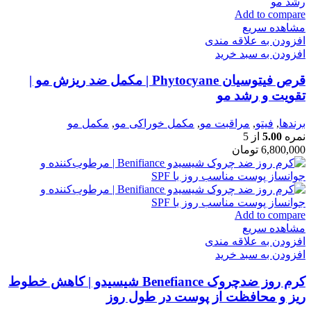
Add to compare
مشاهده سریع
افزودن به علاقه مندی
افزودن به سبد خرید
قرص فیتوسیان Phytocyane | مکمل ضد ریزش مو |
تقویت و رشد مو
برندها
,
فيتو
,
مراقبت مو
,
مكمل خوراكی مو
,
مکمل مو
نمره
5.00
از 5
6,800,000
تومان
Add to compare
مشاهده سریع
افزودن به علاقه مندی
افزودن به سبد خرید
کرم روز ضدچروک Benefiance شیسیدو | کاهش خطوط
ریز و محافظت از پوست در طول روز