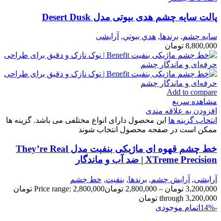
پالت سایه چشم هدی بیوتی مدل Desert Dusk
سايه چشم
,
برندها
,
هدي بيوتي
,
آرایشی
8,800,000
تومان
Add to compare
مشاهده سریع
افزودن به علاقه مندی
انتخاب گزینه ها
این محصول دارای انواع مختلفی می باشد. گزینه ها
ممکن است در صفحه محصول انتخاب شوند
خط چشم قهوه ای ماژیکی بنفیت مدل They’re Real
XTreme Precision | ضد آب و ماندگار
آرایشی
,
آرايش چشم
,
برندها
,
بنفيت
,
خط چشم
3,200,000
تومان
–
2,800,000
تومان
Price range: 2,800,000 تومان
through 3,200,000 تومان
-14%
اتمام موجودی