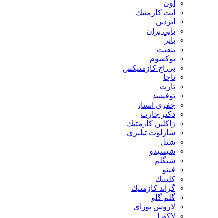
اون
ايت كازمتيك
ايزدين
بابي بران
بایر
بنفيت
بوكسوم
بي اچ كازمتيكس
تاچا
تارت
توفيسد
جفري استار
دكتر جارت
ژاكلين كازمتيك
شارلوت تيلبري
شنل
شيسيدو
شیگلم
فيتو
كلينيك
گراند كازمتيك
گلم گلو
لاروش پوزای
لاكورا