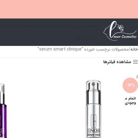
صفحه اصلی
آرایشی
مراقبت مو
مراقبت پوست
مراقبت بدن
مكم
سوالات متداول
خانه
محصولات برچسب خورده “serum smart clinique”
مشاهده فیلترها
-16%
اتمام م
وجودی