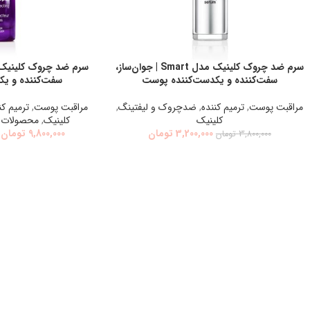
سرم ضد چروک کلینیک مدل Smart | جوان‌ساز،
اطلاعات بیشتر
انتخاب گزینه ها
سفت‌کننده و یکدست‌کننده پوست
سفت‌کننده و ی
مراقبت پوست
,
ترميم كننده
,
ضدچروك و ليفتينگ
,
مراقبت پوست
,
ترميم كن
كلينيك
كلينيك
,
محصولات 
3,200,000
تومان
9,800,000
تومان
3,800,000
تومان
Instagram