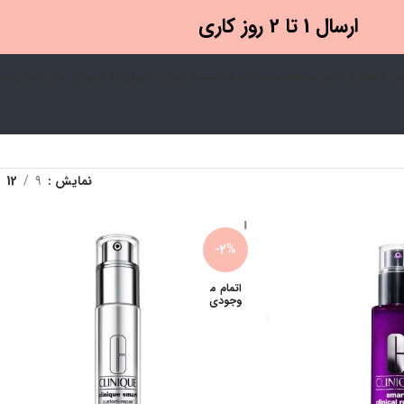
ارسال 1 تا 2 روز کاری
ل ها
عطر و ادکلن
برندها
پیشنهادات ویژه
مجله زیبایی لنور
درباره ما
روش های ارسال
تما
نمایش
9
12
-2%
اتمام م
وجودی