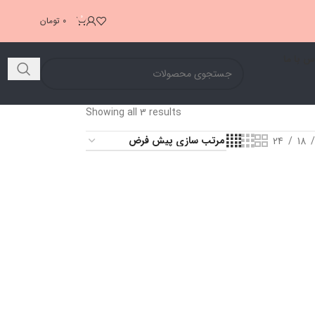
0
0
تومان
س با ما
Showing all 3 results
24
18