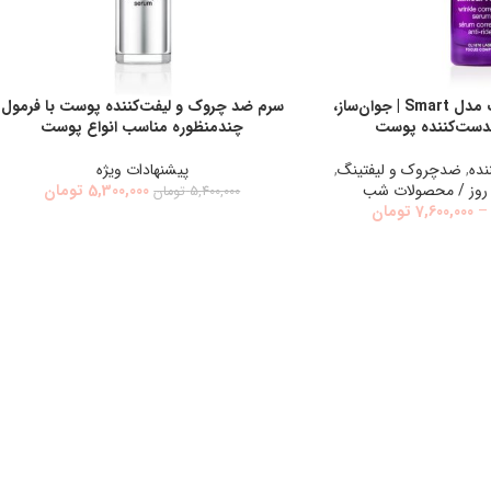
سرم ضد چروک کلینیک مدل Smart | جوان‌ساز،
سرم ضد چروک و لیفت‌کننده پوست با فرمول
اطلاعات بیشتر
کدست‌کننده پوست
چندمنظوره مناسب انواع پوست
نده
,
ضدچروك و ليفتينگ
,
پیشنهادات ویژه
روز / محصولات شب
5,300,000
تومان
5,400,000
تومان
–
7,600,000
تومان