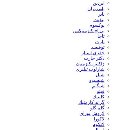
ايزدين
بابي بران
بایر
بنفيت
بوكسوم
بي اچ كازمتيكس
تاچا
تارت
توفيسد
جفري استار
دكتر جارت
ژاكلين كازمتيك
شارلوت تيلبري
شنل
شيسيدو
شیگلم
فيتو
كلينيك
گراند كازمتيك
گلم گلو
لاروش پوزای
لاكورا
لانكوم
لورال