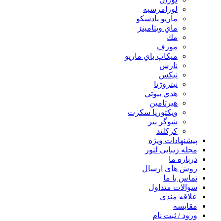
لورامرسيه
ماريو بادسكو
ماي ويتامينز
مك
مورف
ميكاپ باي ماريو
نارس
نيكس
نیتروژنا
هدي بيوتي
هیرتامین
ویکتوریا سکرت
شوگر بير
کرکلند
پیشنهادات ویژه
مجله زیبایی لنور
درباره ما
روش های ارسال
تماس با ما
سوالات متداول
علاقه مندی
مقایسه
ورود / ثبت نام