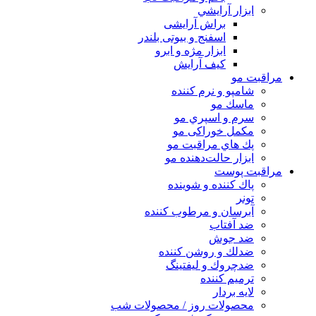
ابزار آرايشي
براش آرایشی
اسفنج و بیوتی بلندر
ابزار مژه و ابرو
کیف آرایش
مراقبت مو
شامپو و نرم كننده
ماسك مو
سرم و اسپري مو
مكمل خوراكی مو
پك هاي مراقبت مو
ابزار حالت‌دهنده مو
مراقبت پوست
پاك كننده و شوينده
تونر
آبرسان و مرطوب كننده
ضد آفتاب
ضد جوش
ضدلك و روشن كننده
ضدچروك و ليفتينگ
ترميم كننده
لايه بردار
محصولات روز / محصولات شب