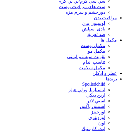
سي سي كرم/بي بي كرم
ست هاي مراقبت پوست
دورچشم و سرم مژه
مراقبت بدن
لوسیون بدن
بادی اسپلش
ضد تعریق
مكمل ها
مکمل پوست
مکمل مو
تقویت سیستم ایمنی
تناسب اندام
مکمل سلامت
عطر و ادکلن
برندها
Spoiledchild
آناستازيا بورلي هيلز
اربن ديكي
استي لادر
اسمش باكس
اورجينز
اوردينري
اون
ايت كازمتيك