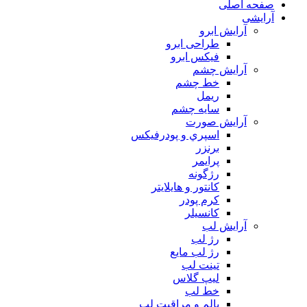
صفحه اصلی
آرایشی
آرايش ابرو
طراحی ابرو
فیکس ابرو
آرايش چشم
خط چشم
ريمل
سايه چشم
آرايش صورت
اسپري و پودرفيكس
برنزر
پرايمر
رژگونه
كانتور و هايلايتر
كرم پودر
كانسيلر
آرايش لب
رژ لب
رژ لب مایع
تینت لب
لیپ گلاس
خط لب
بالم و مراقبت لب