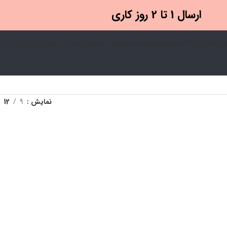
ارسال 1 تا 2 روز کاری
ل ها
عطر و ادکلن
برندها
پیشنهادات ویژه
مجله زیبایی لنور
درباره ما
روش های ارسال
تما
نمایش
9
12