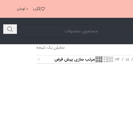
0
0
تومان
س با ما
نمایش یک نتیجه
24
18