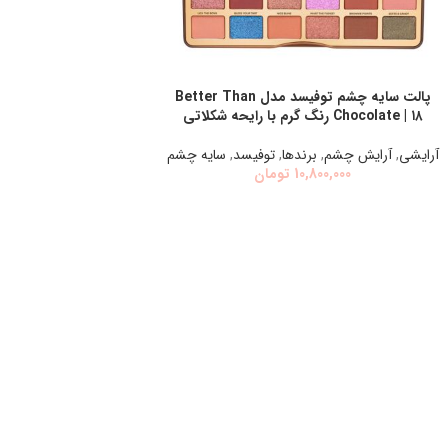
پالت سایه چشم توفیسد مدل Better Than
افزودن به سبد خرید
Chocolate | ۱۸ رنگ گرم با رایحه شکلاتی
آرایشی
,
آرايش چشم
,
برندها
,
توفيسد
,
سايه چشم
10,800,000
تومان
Instagram