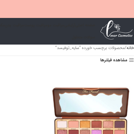
صفحه اصلی
آرایشی
مراقبت مو
مراقبت پوست
مراقبت بدن
مكم
سوالات متداول
خانه
محصولات برچسب خورده “سايه_توفيسد”
مشاهده فیلترها