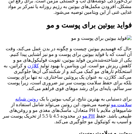
ترک‌خوردگی گوشه‌های لب و خستگی مزمن است. برای رفع این
مشکل، افزودن مکمل‌های بیوتین به رژیم روزانه یا تمرکز بر مواد
غذایی غنی از این ویتامین توصیه می‌شود.
فواید بیوتین برای پوست و مو
حال که فهمیدیم بیوتین چیست و چگونه در بدن عمل می‌کند، وقت
آن است که با فواید بیوتین برای پوست و مو نیز آشنایی پیدا کنیم.
یکی از شناخته‌شده‌ترین فواید بیوتین، تقویت فولیکول‌های مو و
کاهش ریزش مو است. این ویتامین با بهبود تولید
کلاژن
و کراتین، به
استحکام تارهای مو کمک می‌کند و از شکنندگی آن‌ها جلوگیری
می‌کند. کلاژن، به عنوان یک پروتئین ساختاری، نه تنها برای پوست
بلکه برای حفظ سلامت پوست سر نیز ضروری است، زیرا پوست
سر سالم، پایه‌ای برای رشد موهای قوی فراهم می‌کند.
برای دستیابی به بهترین نتایج، ترکیب بیوتین با یک
روتین شبانه
سلامت مو
توصیه می‌شود. این روتین می‌تواند شامل استفاده از
شامپوهای ملایم با PH متعادل، ماسک‌های مغذی مو و روغن‌های
طبیعی باشد. حفظ
PH مو
در محدوده 4.5 تا 5.5 از تحریک پوست سر
و آسیب به کوتیکول مو جلوگیری می‌کند.
بیوتین و سلامت پوست