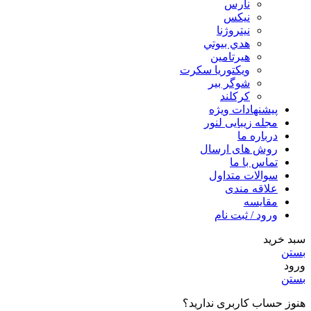
نارس
نيكس
نیتروژنا
هدي بيوتي
هیرتامین
ویکتوریا سکرت
شوگر بير
کرکلند
پیشنهادات ویژه
مجله زیبایی لنور
درباره ما
روش های ارسال
تماس با ما
سوالات متداول
علاقه مندی
مقایسه
ورود / ثبت نام
سبد خرید
بستن
ورود
بستن
هنوز حساب کاربری ندارید؟