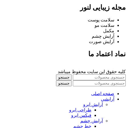
مجله زیبایی لنور
سلامت پوست
سلامت مو
مکمل
آرایش چشم
آرایش صورت
نماد اعتماد ما
کلیه حقوق این سایت محفوظ میباشد
جستجو
جستجو
صفحه اصلی
آرایشی
آرايش ابرو
طراحی ابرو
فیکس ابرو
آرايش چشم
خط چشم