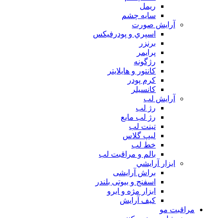
ريمل
سايه چشم
آرايش صورت
اسپري و پودرفيكس
برنزر
پرايمر
رژگونه
كانتور و هايلايتر
كرم پودر
كانسيلر
آرايش لب
رژ لب
رژ لب مایع
تینت لب
لیپ گلاس
خط لب
بالم و مراقبت لب
ابزار آرايشي
براش آرایشی
اسفنج و بیوتی بلندر
ابزار مژه و ابرو
کیف آرایش
مراقبت مو