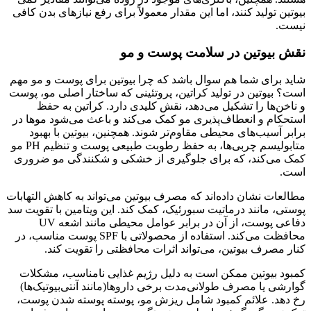
بیوتین تولید کنند، اما این مقدار معمولاً برای رفع نیازهای بدن کافی
نیست.
نقش بیوتین در سلامت پوست و مو
شاید برای شما هم سوال باشد که چرا بیوتین برای پوست و مو مهم
است؟ بیوتین در تولید کراتین، پروتئینی که ساختار اصلی مو، پوست
و ناخن‌ها را تشکیل می‌دهد، نقش کلیدی دارد. کراتین به حفظ
استحکام و انعطاف‌پذیری مو کمک می‌کند و باعث می‌شود موها در
برابر آسیب‌های محیطی مقاوم‌تر شوند. همچنین، بیوتین با بهبود
متابولیسم چربی‌ها، به حفظ رطوبت طبیعی پوست و تنظیم PH مو
کمک می‌کند، که برای جلوگیری از خشکی و شکنندگی مو ضروری
است.
مطالعات نشان داده‌اند که مصرف بیوتین می‌تواند به کاهش التهابات
پوستی، مانند درماتیت سبورئیک، کمک کند. این ویتامین با تقویت سد
دفاعی پوست، از آن در برابر عوامل محیطی مانند اشعه UV
محافظت می‌کند. استفاده از محصولاتی با SPF پوست مناسب، در
کنار مصرف بیوتین، می‌تواند اثرات محافظتی را تقویت کند.
کمبود بیوتین ممکن است به دلیل رژیم غذایی نامناسب، مشکلات
گوارشی یا مصرف طولانی‌مدت برخی داروها(مانند آنتی‌بیوتیک‌ها)
رخ دهد. علائم کمبود شامل ریزش مو، پوسته‌ پوسته شدن پوست،