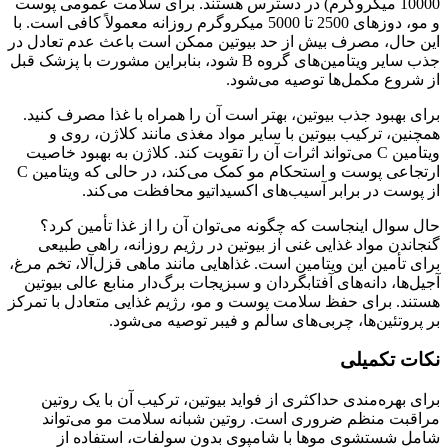
10000 میکروگرم) در دسترس هستند. برای سلامت عمومی پوست
و مو، دوزهای 2500 تا 5000 میکروگرم روزانه معمولاً کافی است. با
این حال، مصرف بیش از حد بیوتین ممکن است باعث عدم تعادل در
جذب سایر ویتامین‌های گروه B شود، بنابراین مشورت با پزشک قبل
از شروع مکمل‌ها توصیه می‌شود.
برای بهبود جذب بیوتین، بهتر است آن را همراه با غذا مصرف کنید.
همچنین، ترکیب بیوتین با سایر مواد مغذی مانند کلاژن، روی و
ویتامین C می‌تواند اثرات آن را تقویت کند. کلاژن به بهبود خاصیت
ارتجاعی پوست و استحکام مو کمک می‌کند، در حالی که ویتامین C
از پوست در برابر آسیب‌های اکسیداتیو محافظت می‌کند.
حال سوال اینجاست که چگونه می‌توان آن را از غذا تأمین کرد؟
گنجاندن مواد غذایی غنی از بیوتین در رژیم روزانه، راهی طبیعی
برای تأمین این ویتامین است. غذاهایی مانند ماهی قزل‌آلا، تخم‌ مرغ،
آجیل‌ها، دانه‌های آفتابگردان و سبزیجات برگ‌دار منابع عالی بیوتین
هستند. برای حفظ سلامت پوست و مو، رژیم غذایی متعادل با تمرکز
بر پروتئین‌ها، چربی‌های سالم و فیبر توصیه می‌شود.
نکات تکمیلی
برای بهره‌مندی حداکثری از فواید بیوتین، ترکیب آن با یک روتین
مراقبت منظم ضروری است. روتین شبانه سلامت مو می‌تواند
شامل شستشوی موها با شامپوی بدون سولفات، استفاده از