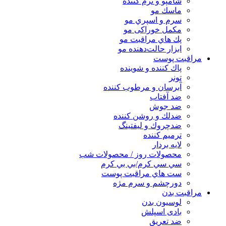
شامپو و نرم كننده
ماسك مو
سرم و اسپري مو
مكمل خوراكی مو
پك هاي مراقبت مو
ابزار حالت‌دهنده مو
مراقبت پوست
پاك كننده و شوينده
تونر
آبرسان و مرطوب كننده
ضد آفتاب
ضد جوش
ضدلك و روشن كننده
ضدچروك و ليفتينگ
ترميم كننده
لايه بردار
محصولات روز / محصولات شب
سي سي كرم/بي بي كرم
ست هاي مراقبت پوست
دورچشم و سرم مژه
مراقبت بدن
لوسیون بدن
بادی اسپلش
ضد تعریق