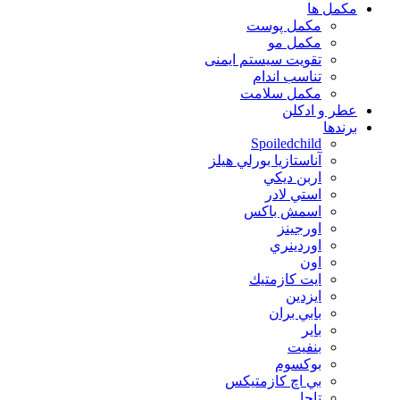
مكمل ها
مکمل پوست
مکمل مو
تقویت سیستم ایمنی
تناسب اندام
مکمل سلامت
عطر و ادکلن
برندها
Spoiledchild
آناستازيا بورلي هيلز
اربن ديكي
استي لادر
اسمش باكس
اورجينز
اوردينري
اون
ايت كازمتيك
ايزدين
بابي بران
بایر
بنفيت
بوكسوم
بي اچ كازمتيكس
تاچا