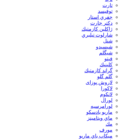
تارت
توفيسد
جفري استار
دكتر جارت
ژاكلين كازمتيك
شارلوت تيلبري
شنل
شيسيدو
شیگلم
فيتو
كلينيك
گراند كازمتيك
گلم گلو
لاروش پوزای
لاكورا
لانكوم
لورال
لورامرسيه
ماريو بادسكو
ماي ويتامينز
مك
مورف
ميكاپ باي ماريو