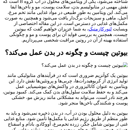
شناخته می‌شود، یکی از ویتامین‌های محلول در آب گروه B است که
نقش مهمی در متابولیسم بدن، سلامت پوست، مو و ناخن‌ها ایفا
می‌کند. این ویتامین به طور طبیعی در مواد غذایی مانند تخم‌ مرغ،
آجیل، ماهی و سبزیجات برگ‌دار یافت می‌شود و همچنین به صورت
مکمل‌های غذایی در دسترس است. در این مقاله اختصاصی از
وبسایت
لنورکازمتیک
، به شما عزیزان خواهیم گفت که بیوتین
چیست، همچنین به بررسی فواید آن برای پوست و مو و چگونگی
استفاده بهینه از آن در روتین مراقبت شخصی می‌پردازیم.
بیوتین چیست و چگونه در بدن عمل می‌کند؟
بیوتین یک کوآنزیم ضروری است که در فرآیندهای متابولیکی مانند
تولید انرژی از کربوهیدرات‌ها، چربی‌ها و پروتئین‌ها نقش دارد. این
ویتامین به عنوان کاتالیزوری در واکنش‌های بیوشیمیایی عمل
می‌کند و به حفظ سلامت سلول‌های بدن کمک می‌کند. کمبود بیوتین،
هرچند نادر است، می‌تواند به مشکلاتی مانند ریزش مو، خشکی
پوست و شکنندگی ناخن‌ها منجر شود.
بیوتین به دلیل محلول بودن در آب، در بدن ذخیره نمی‌شود و باید به
طور منظم از طریق رژیم غذایی یا مکمل‌ها تأمین شود. منابع غذایی
غنی از بیوتین شامل جگر، زرده تخم‌مرغ، آووکادو، بادام و اسفناج
هستند. همچنین، باکتری‌های موجود در روده می‌توانند مقادیر کمی