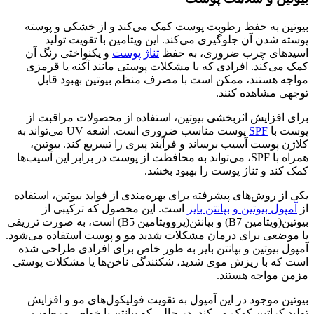
بیوتین به حفظ رطوبت پوست کمک می‌کند و از خشکی و پوسته‌
پوسته شدن آن جلوگیری می‌کند. این ویتامین با تقویت تولید
اسیدهای چرب ضروری، به حفظ
تناژ پوست
و یکنواختی رنگ آن
کمک می‌کند. افرادی که با مشکلات پوستی مانند آکنه یا قرمزی
مواجه هستند، ممکن است با مصرف منظم بیوتین بهبود قابل‌
توجهی مشاهده کنند.
برای افزایش اثربخشی بیوتین، استفاده از محصولات مراقبت از
پوست با
SPF
پوست مناسب ضروری است. اشعه UV می‌تواند به
کلاژن پوست آسیب برساند و فرآیند پیری را تسریع کند. بیوتین،
همراه با SPF، می‌تواند به محافظت از پوست در برابر این آسیب‌ها
کمک کند و تناژ پوست را بهبود بخشد.
یکی از روش‌های پیشرفته برای بهره‌مندی از فواید بیوتین، استفاده
از
آمپول بیوتین و بپانتن بایر
است. این محصول که ترکیبی از
بیوتین(ویتامین B7) و بپانتن(پروویتامین B5) است، به صورت تزریقی
یا موضعی برای درمان مشکلات شدید مو و پوست استفاده می‌شود.
آمپول بیوتین و بپانتن بایر به طور خاص برای افرادی طراحی شده
است که با ریزش موی شدید، شکنندگی ناخن‌ها یا مشکلات پوستی
مزمن مواجه هستند.
بیوتین موجود در این آمپول به تقویت فولیکول‌های مو و افزایش
تولید کراتین کمک می‌کند، در حالی که بپانتن با خواص مرطوب‌