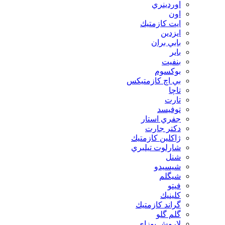
اوردينري
اون
ايت كازمتيك
ايزدين
بابي بران
بایر
بنفيت
بوكسوم
بي اچ كازمتيكس
تاچا
تارت
توفيسد
جفري استار
دكتر جارت
ژاكلين كازمتيك
شارلوت تيلبري
شنل
شيسيدو
شیگلم
فيتو
كلينيك
گراند كازمتيك
گلم گلو
لاروش پوزای