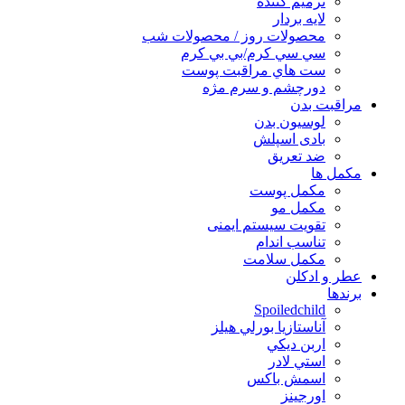
ترميم كننده
لايه بردار
محصولات روز / محصولات شب
سي سي كرم/بي بي كرم
ست هاي مراقبت پوست
دورچشم و سرم مژه
مراقبت بدن
لوسیون بدن
بادی اسپلش
ضد تعریق
مكمل ها
مکمل پوست
مکمل مو
تقویت سیستم ایمنی
تناسب اندام
مکمل سلامت
عطر و ادکلن
برندها
Spoiledchild
آناستازيا بورلي هيلز
اربن ديكي
استي لادر
اسمش باكس
اورجينز