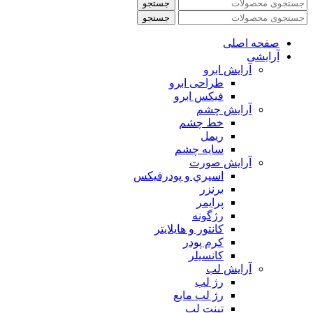
جستجو
جستجو
صفحه اصلی
آرایشی
آرايش ابرو
طراحی ابرو
فیکس ابرو
آرايش چشم
خط چشم
ريمل
سايه چشم
آرايش صورت
اسپري و پودرفيكس
برنزر
پرايمر
رژگونه
كانتور و هايلايتر
كرم پودر
كانسيلر
آرايش لب
رژ لب
رژ لب مایع
تینت لب