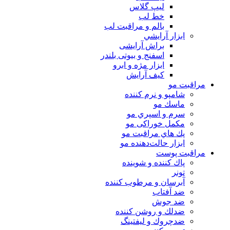
لیپ گلاس
خط لب
بالم و مراقبت لب
ابزار آرايشي
براش آرایشی
اسفنج و بیوتی بلندر
ابزار مژه و ابرو
کیف آرایش
مراقبت مو
شامپو و نرم كننده
ماسك مو
سرم و اسپري مو
مكمل خوراكی مو
پك هاي مراقبت مو
ابزار حالت‌دهنده مو
مراقبت پوست
پاك كننده و شوينده
تونر
آبرسان و مرطوب كننده
ضد آفتاب
ضد جوش
ضدلك و روشن كننده
ضدچروك و ليفتينگ