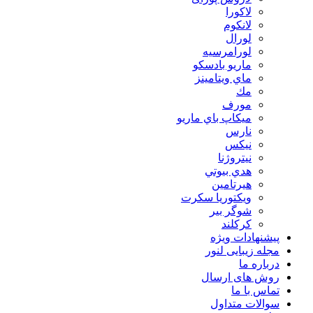
لاكورا
لانكوم
لورال
لورامرسيه
ماريو بادسكو
ماي ويتامينز
مك
مورف
ميكاپ باي ماريو
نارس
نيكس
نیتروژنا
هدي بيوتي
هیرتامین
ویکتوریا سکرت
شوگر بير
کرکلند
پیشنهادات ویژه
مجله زیبایی لنور
درباره ما
روش های ارسال
تماس با ما
سوالات متداول