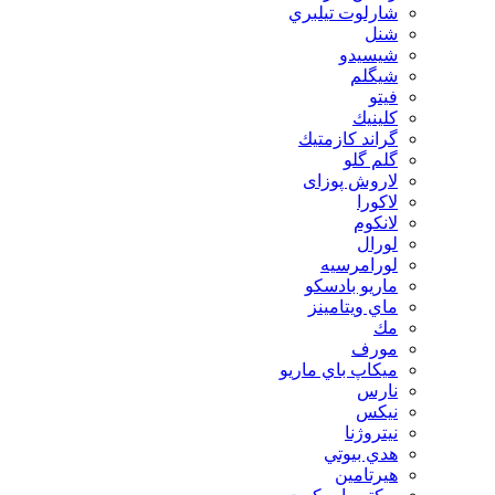
شارلوت تيلبري
شنل
شيسيدو
شیگلم
فيتو
كلينيك
گراند كازمتيك
گلم گلو
لاروش پوزای
لاكورا
لانكوم
لورال
لورامرسيه
ماريو بادسكو
ماي ويتامينز
مك
مورف
ميكاپ باي ماريو
نارس
نيكس
نیتروژنا
هدي بيوتي
هیرتامین