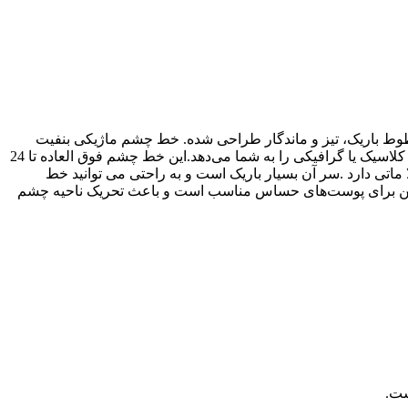
ازار است که برای کشیدن خطوط باریک، تیز و ماندگار طراحی شده. خط چشم ماژیکی بنفیت
مدل They’re Real XTreme Precision محصول دارای نوک بسیار ظریف و منعطف است که به‌راحتی کنترل کامل برای کشیدن خط‌چشم‌های کلاسیک یا گرافیکی را به شما می‌دهد.این خط چشم فوق العاده تا 24
ماتی دارد .سر آن بسیار باریک است و به راحتی می توانید خط
نین برای پوست‌های حساس مناسب است و باعث تحریک ناحیه چشم