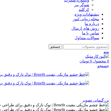
ویکتوریا سکرت
شوگر بير
کرکلند
پیشنهادات ویژه
مجله زیبایی لنور
درباره ما
روش های ارسال
تماس با ما
سوالات متداول
جستجو
منو
0
محصول
0
تومان
جستجو
بزرگنمایی تصویر