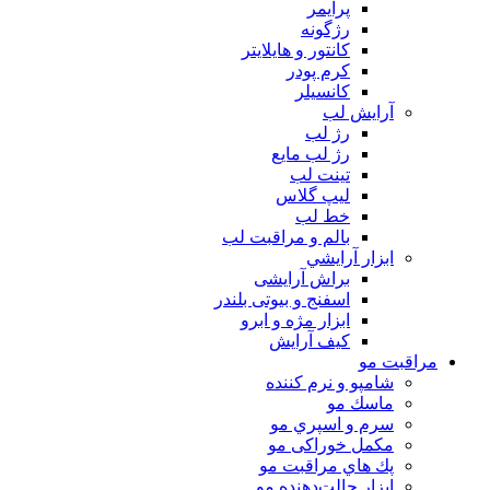
پرايمر
رژگونه
كانتور و هايلايتر
كرم پودر
كانسيلر
آرايش لب
رژ لب
رژ لب مایع
تینت لب
لیپ گلاس
خط لب
بالم و مراقبت لب
ابزار آرايشي
براش آرایشی
اسفنج و بیوتی بلندر
ابزار مژه و ابرو
کیف آرایش
مراقبت مو
شامپو و نرم كننده
ماسك مو
سرم و اسپري مو
مكمل خوراكی مو
پك هاي مراقبت مو
ابزار حالت‌دهنده مو