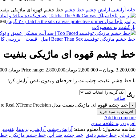
خانه
آرایشی
آرايش چشم
خط چشم
خط چشم قهوه ای ماژیکی بنفیت مدل They’re Real XTreme Precision | ض
پرايمر تاچا مدل Tatcha the silk canvas protective primer (٢٠ گرم)
000
بازگشت به محصولات
خط چشم ماژیکی توفيسد Better Than Sex اصل | قیمت + بررسی کامل
خط چشم قهوه ای ماژیکی بنفیت مدل They’re Real XTreme Precision | ضد آب 
3,200,000
تومان
–
2,800,000
تومان
Price range: 2,800,000 تومان through 3,200,000 تومان
با خط چشم بنفیت، چشمانت را حرفه‌ای و بدون نقص آرایش کن!
رنگ
صاف
خط چشم قهوه ای ماژیکی بنفیت مدل They’re Real XTreme Precision | ضد آب و ماندگار عدد
افزودن به سبد خرید
Add to compare
افزودن به علاقه مندی
شناسه محصول:
نامعلوم
دسته:
آرايش چشم
,
آرایشی
,
برندها
,
بنفيت
,
خ
حرفه‌ای
,
خط چشم دقیق
,
خط چشم ضد آب
,
خط چشم ماژيكي
,
خط 