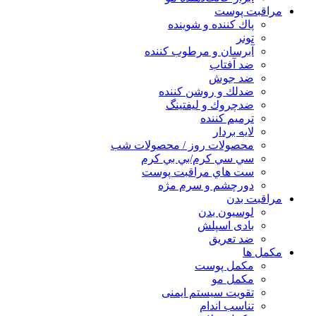
مراقبت پوست
پاك كننده و شوينده
تونر
آبرسان و مرطوب كننده
ضد آفتاب
ضد جوش
ضدلك و روشن كننده
ضدچروك و ليفتينگ
ترميم كننده
لايه بردار
محصولات روز / محصولات شب
سي سي كرم/بي بي كرم
ست هاي مراقبت پوست
دورچشم و سرم مژه
مراقبت بدن
لوسیون بدن
بادی اسپلش
ضد تعریق
مكمل ها
مکمل پوست
مکمل مو
تقویت سیستم ایمنی
تناسب اندام