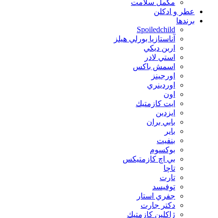
مکمل سلامت
عطر و ادکلن
برندها
Spoiledchild
آناستازيا بورلي هيلز
اربن ديكي
استي لادر
اسمش باكس
اورجينز
اوردينري
اون
ايت كازمتيك
ايزدين
بابي بران
بایر
بنفيت
بوكسوم
بي اچ كازمتيكس
تاچا
تارت
توفيسد
جفري استار
دكتر جارت
ژاكلين كازمتيك