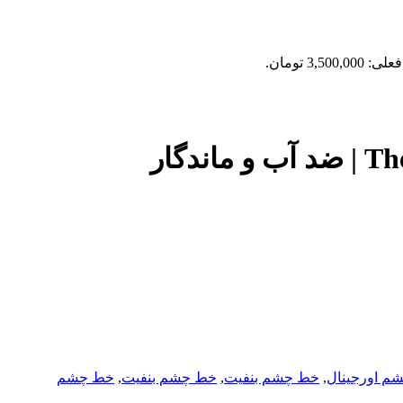
3,500, تومان.
م اورجینال
,
خط چشم بنفيت
,
خط چشم بنفیت
,
خط چشم