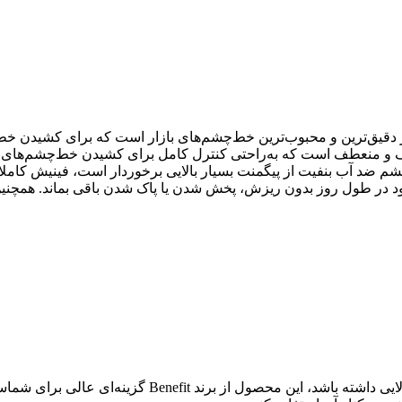
ژیکی بنفیت مدل They’re Real XTreme Precision یکی از دقیق‌ترین و محبوب‌ترین خط‌چشم‌های ب
م ضد آب بنفیت از پیگمنت بسیار بالایی برخوردار است، فینیش کاملا 
د در طول روز بدون ریزش، پخش شدن یا پاک شدن باقی بماند. همچ
صول از برند Benefit گزینه‌ای عالی برای شماست.