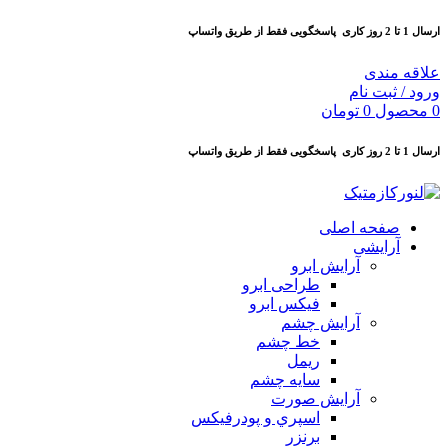
ارسال 1 تا 2 روز کاری
پاسخگویی فقط از طریق واتساپ
علاقه مندی
ورود / ثبت نام
0
محصول
0
تومان
ارسال 1 تا 2 روز کاری
پاسخگویی فقط از طریق واتساپ
صفحه اصلی
آرایشی
آرايش ابرو
طراحی ابرو
فیکس ابرو
آرايش چشم
خط چشم
ريمل
سايه چشم
آرايش صورت
اسپري و پودرفيكس
برنزر