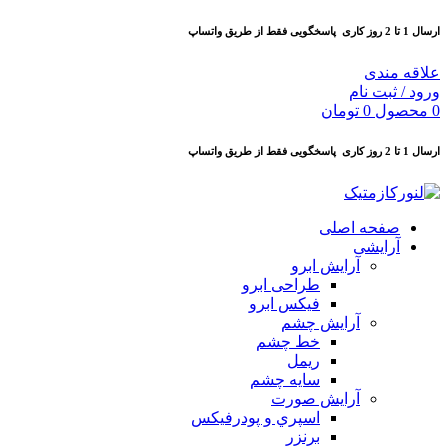
ارسال 1 تا 2 روز کاری
پاسخگویی فقط از طریق واتساپ
علاقه مندی
ورود / ثبت نام
0
محصول
0
تومان
ارسال 1 تا 2 روز کاری
پاسخگویی فقط از طریق واتساپ
صفحه اصلی
آرایشی
آرايش ابرو
طراحی ابرو
فیکس ابرو
آرايش چشم
خط چشم
ريمل
سايه چشم
آرايش صورت
اسپري و پودرفيكس
برنزر