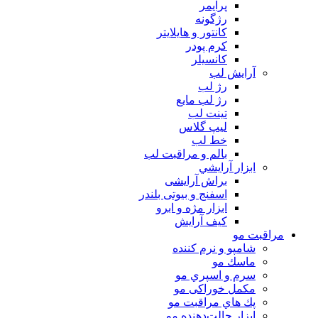
پرايمر
رژگونه
كانتور و هايلايتر
كرم پودر
كانسيلر
آرايش لب
رژ لب
رژ لب مایع
تینت لب
لیپ گلاس
خط لب
بالم و مراقبت لب
ابزار آرايشي
براش آرایشی
اسفنج و بیوتی بلندر
ابزار مژه و ابرو
کیف آرایش
مراقبت مو
شامپو و نرم كننده
ماسك مو
سرم و اسپري مو
مكمل خوراكی مو
پك هاي مراقبت مو
ابزار حالت‌دهنده مو