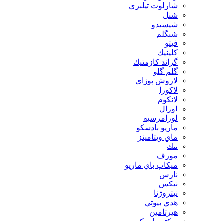
شارلوت تيلبري
شنل
شيسيدو
شیگلم
فيتو
كلينيك
گراند كازمتيك
گلم گلو
لاروش پوزای
لاكورا
لانكوم
لورال
لورامرسيه
ماريو بادسكو
ماي ويتامينز
مك
مورف
ميكاپ باي ماريو
نارس
نيكس
نیتروژنا
هدي بيوتي
هیرتامین