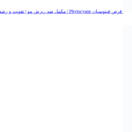
قرص فیتوسیان Phytocyane | مکمل ضد ریزش مو | تقویت و رشد مو