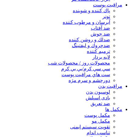
مراقبت پوست
پاك كننده و شوينده
تونر
آبرسان و مرطوب كننده
ضد آفتاب
ضد جوش
ضدلك و روشن كننده
ضدچروك و ليفتينگ
ترميم كننده
لايه بردار
محصولات روز / محصولات شب
سي سي كرم/بي بي كرم
ست هاي مراقبت پوست
دورچشم و سرم مژه
مراقبت بدن
لوسیون بدن
بادی اسپلش
ضد تعریق
مكمل ها
مکمل پوست
مکمل مو
تقویت سیستم ایمنی
تناسب اندام