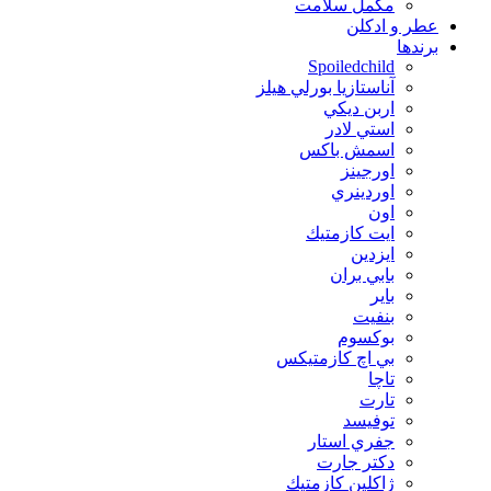
مکمل سلامت
عطر و ادکلن
برندها
Spoiledchild
آناستازيا بورلي هيلز
اربن ديكي
استي لادر
اسمش باكس
اورجينز
اوردينري
اون
ايت كازمتيك
ايزدين
بابي بران
بایر
بنفيت
بوكسوم
بي اچ كازمتيكس
تاچا
تارت
توفيسد
جفري استار
دكتر جارت
ژاكلين كازمتيك