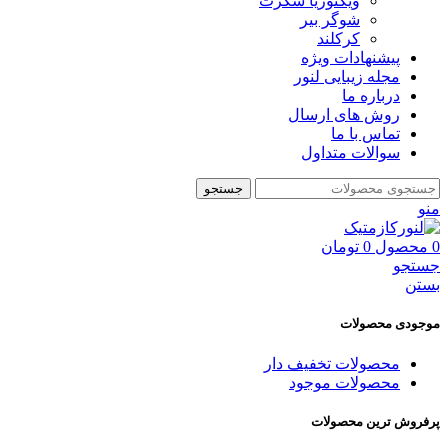
ویکتوریا سکرت
شوگر بير
کرکلند
پیشنهادات ویژه
مجله زیبایی لنور
درباره ما
روش های ارسال
تماس با ما
سوالات متداول
جستجو
منو
0
محصول
0
تومان
جستجو
بستن
موجودی محصولات
محصولات تخفیف دار
محصولات موجود
پرفروش ترین محصولات