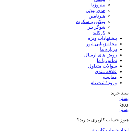
نیتروژنا
هدي بيوتي
هیرتامین
ویکتوریا سکرت
شوگر بير
کرکلند
پیشنهادات ویژه
مجله زیبایی لنور
درباره ما
روش های ارسال
تماس با ما
سوالات متداول
علاقه مندی
مقایسه
ورود / ثبت نام
سبد خرید
بستن
ورود
بستن
هنوز حساب کاربری ندارید؟
ایجاد حساب کاربری