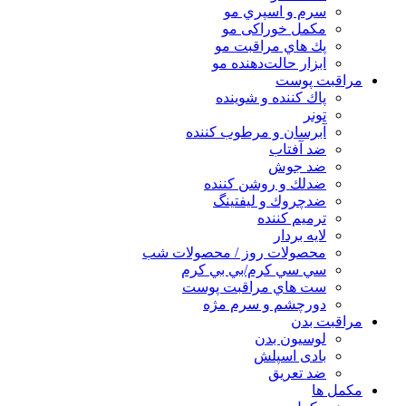
سرم و اسپري مو
مكمل خوراكی مو
پك هاي مراقبت مو
ابزار حالت‌دهنده مو
مراقبت پوست
پاك كننده و شوينده
تونر
آبرسان و مرطوب كننده
ضد آفتاب
ضد جوش
ضدلك و روشن كننده
ضدچروك و ليفتينگ
ترميم كننده
لايه بردار
محصولات روز / محصولات شب
سي سي كرم/بي بي كرم
ست هاي مراقبت پوست
دورچشم و سرم مژه
مراقبت بدن
لوسیون بدن
بادی اسپلش
ضد تعریق
مكمل ها