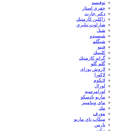
توفيسد
جفري استار
دكتر جارت
ژاكلين كازمتيك
شارلوت تيلبري
شنل
شيسيدو
شیگلم
فيتو
كلينيك
گراند كازمتيك
گلم گلو
لاروش پوزای
لاكورا
لانكوم
لورال
لورامرسيه
ماريو بادسكو
ماي ويتامينز
مك
مورف
ميكاپ باي ماريو
نارس
نيكس