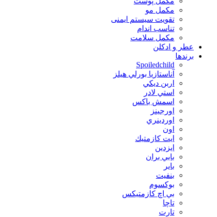
مکمل پوست
مکمل مو
تقویت سیستم ایمنی
تناسب اندام
مکمل سلامت
عطر و ادکلن
برندها
Spoiledchild
آناستازيا بورلي هيلز
اربن ديكي
استي لادر
اسمش باكس
اورجينز
اوردينري
اون
ايت كازمتيك
ايزدين
بابي بران
بایر
بنفيت
بوكسوم
بي اچ كازمتيكس
تاچا
تارت