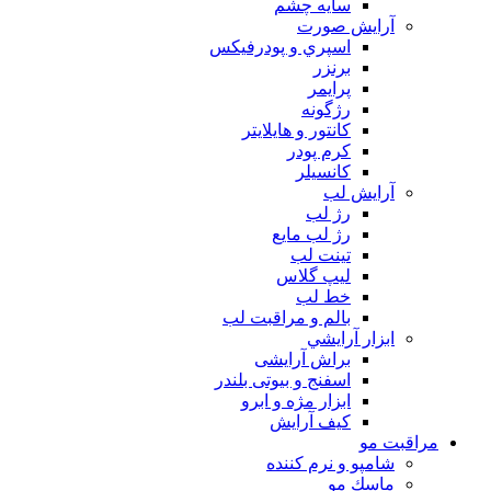
سايه چشم
آرايش صورت
اسپري و پودرفيكس
برنزر
پرايمر
رژگونه
كانتور و هايلايتر
كرم پودر
كانسيلر
آرايش لب
رژ لب
رژ لب مایع
تینت لب
لیپ گلاس
خط لب
بالم و مراقبت لب
ابزار آرايشي
براش آرایشی
اسفنج و بیوتی بلندر
ابزار مژه و ابرو
کیف آرایش
مراقبت مو
شامپو و نرم كننده
ماسك مو