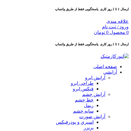
ارسال 1 تا 2 روز کاری
پاسخگویی فقط از طریق واتساپ
علاقه مندی
ورود / ثبت نام
0
محصول
0
تومان
ارسال 1 تا 2 روز کاری
پاسخگویی فقط از طریق واتساپ
صفحه اصلی
آرایشی
آرايش ابرو
طراحی ابرو
فیکس ابرو
آرايش چشم
خط چشم
ريمل
سايه چشم
آرايش صورت
اسپري و پودرفيكس
برنزر