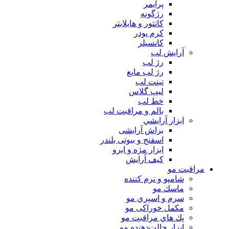
پرايمر
رژگونه
كانتور و هايلايتر
كرم پودر
كانسيلر
آرايش لب
رژ لب
رژ لب مایع
تینت لب
لیپ گلاس
خط لب
بالم و مراقبت لب
ابزار آرايشي
براش آرایشی
اسفنج و بیوتی بلندر
ابزار مژه و ابرو
کیف آرایش
مراقبت مو
شامپو و نرم كننده
ماسك مو
سرم و اسپري مو
مكمل خوراكی مو
پك هاي مراقبت مو
ابزار حالت‌دهنده مو