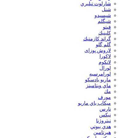
شارلوت تيلبري
شنل
شيسيدو
شیگلم
فيتو
كلينيك
گراند كازمتيك
گلم گلو
لاروش پوزای
لاكورا
لانكوم
لورال
لورامرسيه
ماريو بادسكو
ماي ويتامينز
مك
مورف
ميكاپ باي ماريو
نارس
نيكس
نیتروژنا
هدي بيوتي
هیرتامین