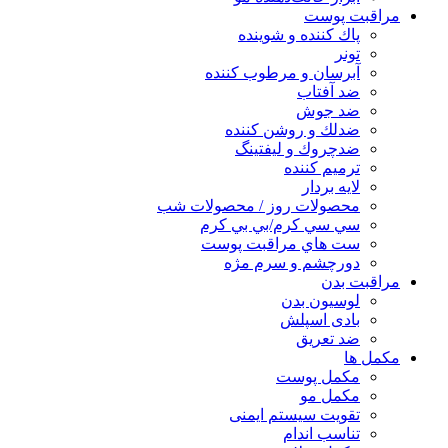
مراقبت پوست
پاك كننده و شوينده
تونر
آبرسان و مرطوب كننده
ضد آفتاب
ضد جوش
ضدلك و روشن كننده
ضدچروك و ليفتينگ
ترميم كننده
لايه بردار
محصولات روز / محصولات شب
سي سي كرم/بي بي كرم
ست هاي مراقبت پوست
دورچشم و سرم مژه
مراقبت بدن
لوسیون بدن
بادی اسپلش
ضد تعریق
مكمل ها
مکمل پوست
مکمل مو
تقویت سیستم ایمنی
تناسب اندام