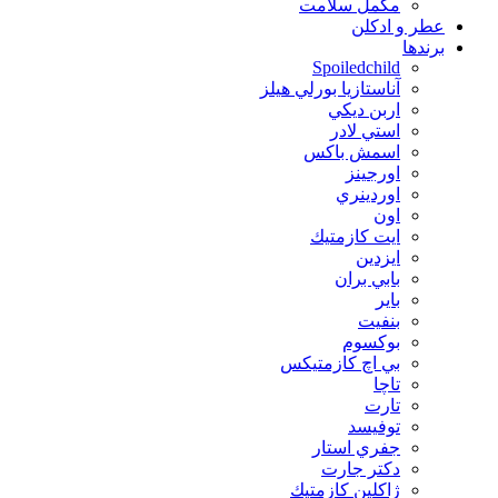
مکمل سلامت
عطر و ادکلن
برندها
Spoiledchild
آناستازيا بورلي هيلز
اربن ديكي
استي لادر
اسمش باكس
اورجينز
اوردينري
اون
ايت كازمتيك
ايزدين
بابي بران
بایر
بنفيت
بوكسوم
بي اچ كازمتيكس
تاچا
تارت
توفيسد
جفري استار
دكتر جارت
ژاكلين كازمتيك