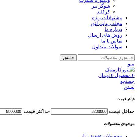
ویکتوریا سکرت
شوگر بير
کرکلند
پیشنهادات ویژه
مجله زیبایی لنور
درباره ما
روش های ارسال
تماس با ما
سوالات متداول
جستجو
منو
0
محصول
0
تومان
جستجو
بستن
فیلتر قیمت
حداقل قیمت
حداكثر قيمت
موجودی محصولات
محصولات تخفیف دار