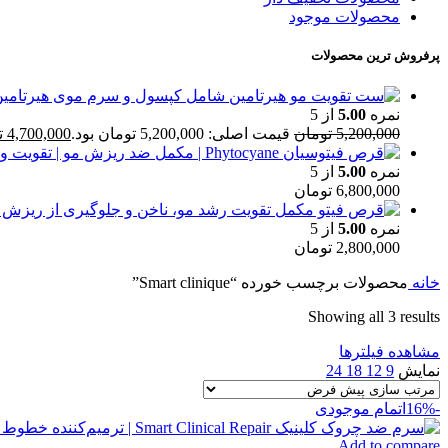
محصولات موجود
پرفروش ترین محصولات
نمره
5.00
از 5
5,200,000
تومان
قیمت اصلی: 5,200,000 تومان بود.
4,700,000
ت
نمره
5.00
از 5
6,800,000
تومان
نمره
5.00
از 5
2,800,000
تومان
خانه
محصولات برچسب خورده “Smart clinique”
Showing all 3 results
مشاهده فیلترها
نمایش
9
12
18
24
-16%
اتمام موجودی
Add to compare