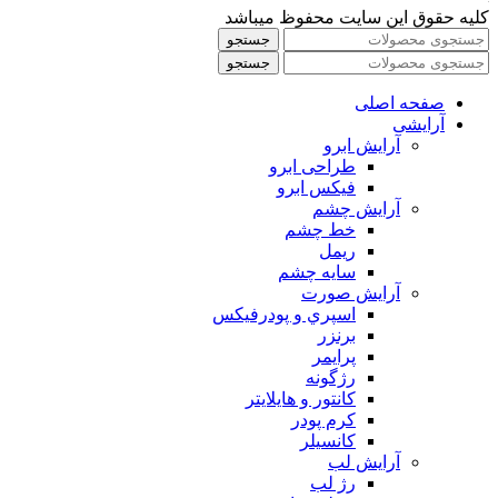
کلیه حقوق این سایت محفوظ میباشد
جستجو
جستجو
صفحه اصلی
آرایشی
آرايش ابرو
طراحی ابرو
فیکس ابرو
آرايش چشم
خط چشم
ريمل
سايه چشم
آرايش صورت
اسپري و پودرفيكس
برنزر
پرايمر
رژگونه
كانتور و هايلايتر
كرم پودر
كانسيلر
آرايش لب
رژ لب