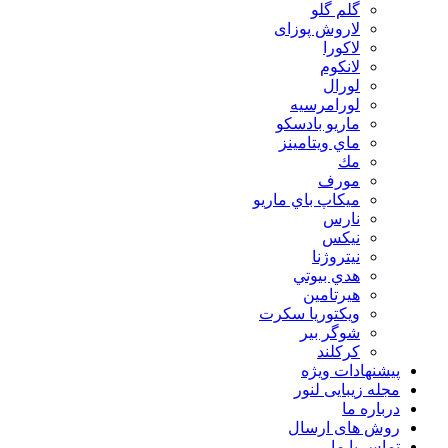
گلم گلو
لاروش پوزای
لاكورا
لانكوم
لورال
لورامرسيه
ماريو بادسكو
ماي ويتامينز
مك
مورف
ميكاپ باي ماريو
نارس
نيكس
نیتروژنا
هدي بيوتي
هیرتامین
ویکتوریا سکرت
شوگر بير
کرکلند
پیشنهادات ویژه
مجله زیبایی لنور
درباره ما
روش های ارسال
تماس با ما