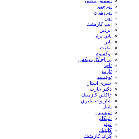
اسمش باكس
اورجينز
اوردينري
اون
ايت كازمتيك
ايزدين
بابي بران
بایر
بنفيت
بوكسوم
بي اچ كازمتيكس
تاچا
تارت
توفيسد
جفري استار
دكتر جارت
ژاكلين كازمتيك
شارلوت تيلبري
شنل
شيسيدو
شیگلم
فيتو
كلينيك
گراند كازمتيك