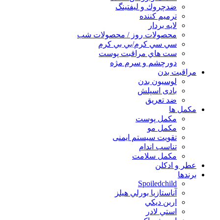
ضدچروك و ليفتينگ
ترميم كننده
لايه بردار
محصولات روز / محصولات شب
سي سي كرم/بي بي كرم
ست هاي مراقبت پوست
دورچشم و سرم مژه
مراقبت بدن
لوسیون بدن
بادی اسپلش
ضد تعریق
مكمل ها
مکمل پوست
مکمل مو
تقویت سیستم ایمنی
تناسب اندام
مکمل سلامت
عطر و ادکلن
برندها
Spoiledchild
آناستازيا بورلي هيلز
اربن ديكي
استي لادر