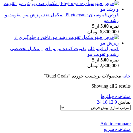
قرص فیتوسیان Phytocyane | مکمل ضد ریزش مو | تقویت و
رشد مو
نمره
5.00
از 5
6,800,000
تومان
کپسول فیتو فانر تقویت کننده مو و ناخن | مکمل تخصصی
رشد و تقویت مو
نمره
5.00
از 5
2,800,000
تومان
خانه
محصولات برچسب خورده “Quad Goals”
Showing all 2 results
مشاهده فیلترها
نمایش
9
12
18
24
Add to compare
مشاهده سریع