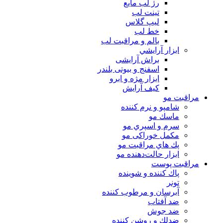
رژ لب مایع
تینت لب
لیپ گلاس
خط لب
بالم و مراقبت لب
ابزار آرايشي
براش آرایشی
اسفنج و بیوتی بلندر
ابزار مژه و ابرو
کیف آرایش
مراقبت مو
شامپو و نرم كننده
ماسك مو
سرم و اسپري مو
مكمل خوراكی مو
پك هاي مراقبت مو
ابزار حالت‌دهنده مو
مراقبت پوست
پاك كننده و شوينده
تونر
آبرسان و مرطوب كننده
ضد آفتاب
ضد جوش
ضدلك و روشن كننده