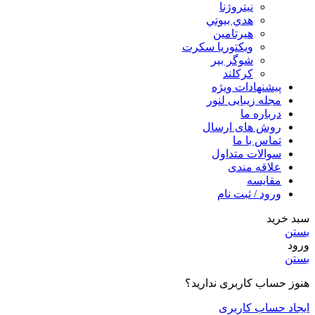
نیتروژنا
هدي بيوتي
هیرتامین
ویکتوریا سکرت
شوگر بير
کرکلند
پیشنهادات ویژه
مجله زیبایی لنور
درباره ما
روش های ارسال
تماس با ما
سوالات متداول
علاقه مندی
مقایسه
ورود / ثبت نام
سبد خرید
بستن
ورود
بستن
هنوز حساب کاربری ندارید؟
ایجاد حساب کاربری