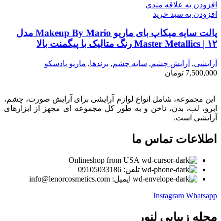
افزودن به علاقه مندی
افزودن به سبد خرید
پالت سایه میکاپ بای ماریو Makeup By Mario مدل
Master Metallics | ۱۲ رنگ متالیک با پیگمنت بالا
آرایشی
,
آرايش چشم
,
سايه چشم
,
برندها
,
ماريو بادسكو
7,500,000
تومان
این مجموعه، شامل انواع لوازم آرایشی برای آرایش صورت، چشم،
ابرو، لب، بدن، ناخن و به طور کل مجموعه ای مجهز از ابزارهای
آرایشی است.
اطلاعات تماس ما
Onlineshop from USA
تلفن: 09105033186
ایمیل: info@lenorcosmetics.com
Instagram
Whatsapp
مجله زیبایی لنور