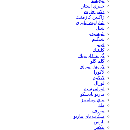
توفيسد
جفري استار
دكتر جارت
ژاكلين كازمتيك
شارلوت تيلبري
شنل
شيسيدو
شیگلم
فيتو
كلينيك
گراند كازمتيك
گلم گلو
لاروش پوزای
لاكورا
لانكوم
لورال
لورامرسيه
ماريو بادسكو
ماي ويتامينز
مك
مورف
ميكاپ باي ماريو
نارس
نيكس