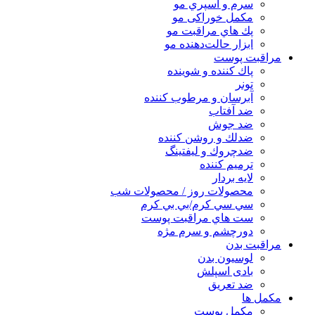
سرم و اسپري مو
مكمل خوراكی مو
پك هاي مراقبت مو
ابزار حالت‌دهنده مو
مراقبت پوست
پاك كننده و شوينده
تونر
آبرسان و مرطوب كننده
ضد آفتاب
ضد جوش
ضدلك و روشن كننده
ضدچروك و ليفتينگ
ترميم كننده
لايه بردار
محصولات روز / محصولات شب
سي سي كرم/بي بي كرم
ست هاي مراقبت پوست
دورچشم و سرم مژه
مراقبت بدن
لوسیون بدن
بادی اسپلش
ضد تعریق
مكمل ها
مکمل پوست