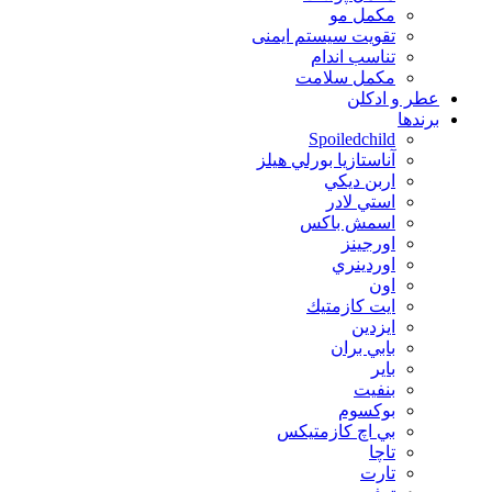
مکمل مو
تقویت سیستم ایمنی
تناسب اندام
مکمل سلامت
عطر و ادکلن
برندها
Spoiledchild
آناستازيا بورلي هيلز
اربن ديكي
استي لادر
اسمش باكس
اورجينز
اوردينري
اون
ايت كازمتيك
ايزدين
بابي بران
بایر
بنفيت
بوكسوم
بي اچ كازمتيكس
تاچا
تارت