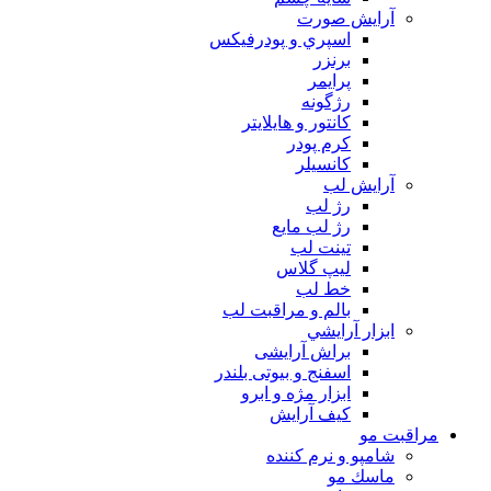
آرايش صورت
اسپري و پودرفيكس
برنزر
پرايمر
رژگونه
كانتور و هايلايتر
كرم پودر
كانسيلر
آرايش لب
رژ لب
رژ لب مایع
تینت لب
لیپ گلاس
خط لب
بالم و مراقبت لب
ابزار آرايشي
براش آرایشی
اسفنج و بیوتی بلندر
ابزار مژه و ابرو
کیف آرایش
مراقبت مو
شامپو و نرم كننده
ماسك مو