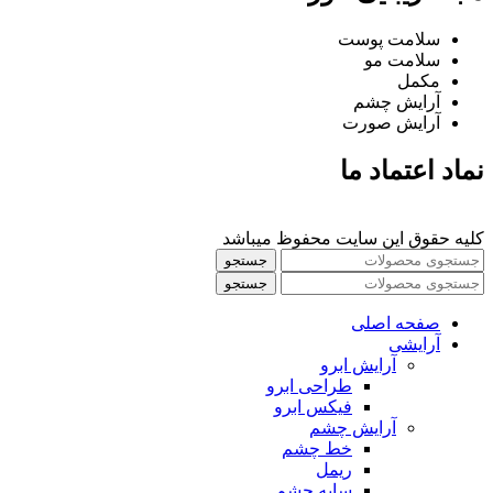
سلامت پوست
سلامت مو
مکمل
آرایش چشم
آرایش صورت
نماد اعتماد ما
کلیه حقوق این سایت محفوظ میباشد
جستجو
جستجو
صفحه اصلی
آرایشی
آرايش ابرو
طراحی ابرو
فیکس ابرو
آرايش چشم
خط چشم
ريمل
سايه چشم