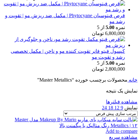
قرص فیتوسیان Phytocyane | مکمل ضد ریزش مو | تقویت و
رشد مو
نمره
5.00
از 5
6,800,000
تومان
کپسول فیتو فانر تقویت کننده مو و ناخن | مکمل تخصصی
رشد و تقویت مو
نمره
5.00
از 5
2,800,000
تومان
خانه
محصولات برچسب خورده “Master Metallics”
نمایش یک نتیجه
مشاهده فیلترها
نمایش
9
12
18
24
Add to compare
مشاهده سریع