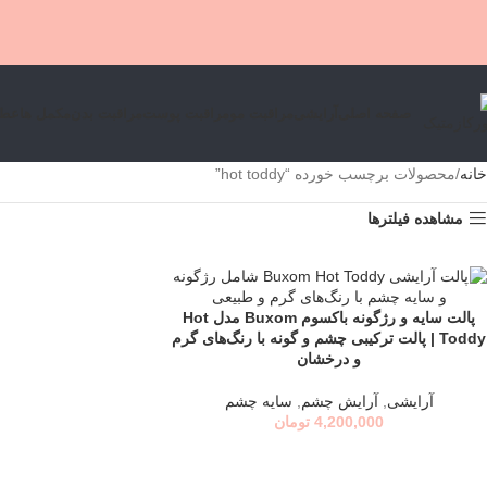
صفحه اصلی
آرایشی
مراقبت مو
مراقبت پوست
مراقبت بدن
مكمل ها
عطر
خانه
محصولات برچسب خورده “hot toddy”
مشاهده فیلترها
پالت سایه و رژگونه باکسوم Buxom مدل Hot
افزودن به سبد خرید
Toddy | پالت ترکیبی چشم و گونه با رنگ‌های گرم
و درخشان
آرایشی
,
آرايش چشم
,
سايه چشم
4,200,000
تومان