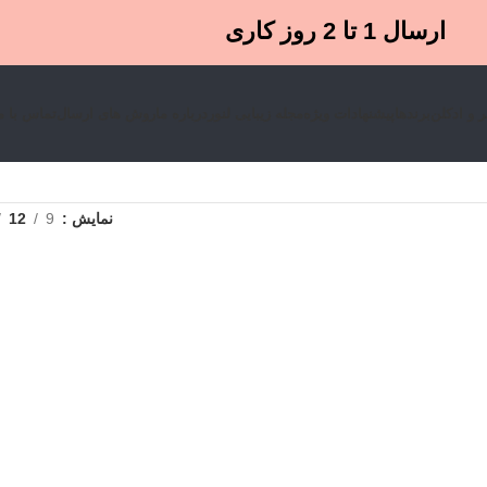
ارسال 1 تا 2 روز کاری
 و ادکلن
برندها
پیشنهادات ویژه
مجله زیبایی لنور
درباره ما
روش های ارسال
تماس با م
نمایش
9
12