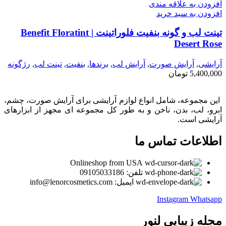
افزودن به علاقه مندی
افزودن به سبد خرید
تینت لب و گونه بنفیت فلوراتینت | Benefit Floratint
Desert Rose
آرایشی
,
آرايش صورت
,
آرايش لب
,
برندها
,
بنفيت
,
تینت لب
,
رژگونه
5,400,000
تومان
این مجموعه، شامل انواع لوازم آرایشی برای آرایش صورت، چشم،
ابرو، لب، بدن، ناخن و به طور کل مجموعه ای مجهز از ابزارهای
آرایشی است.
اطلاعات تماس ما
Onlineshop from USA
تلفن: 09105033186
ایمیل: info@lenorcosmetics.com
Instagram
Whatsapp
مجله زیبایی لنور