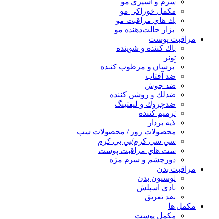
سرم و اسپري مو
مكمل خوراكی مو
پك هاي مراقبت مو
ابزار حالت‌دهنده مو
مراقبت پوست
پاك كننده و شوينده
تونر
آبرسان و مرطوب كننده
ضد آفتاب
ضد جوش
ضدلك و روشن كننده
ضدچروك و ليفتينگ
ترميم كننده
لايه بردار
محصولات روز / محصولات شب
سي سي كرم/بي بي كرم
ست هاي مراقبت پوست
دورچشم و سرم مژه
مراقبت بدن
لوسیون بدن
بادی اسپلش
ضد تعریق
مكمل ها
مکمل پوست