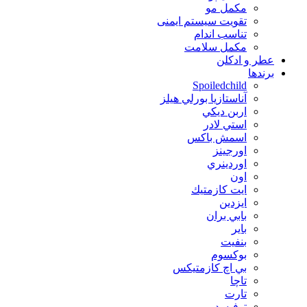
مکمل مو
تقویت سیستم ایمنی
تناسب اندام
مکمل سلامت
عطر و ادکلن
برندها
Spoiledchild
آناستازيا بورلي هيلز
اربن ديكي
استي لادر
اسمش باكس
اورجينز
اوردينري
اون
ايت كازمتيك
ايزدين
بابي بران
بایر
بنفيت
بوكسوم
بي اچ كازمتيكس
تاچا
تارت
توفيسد