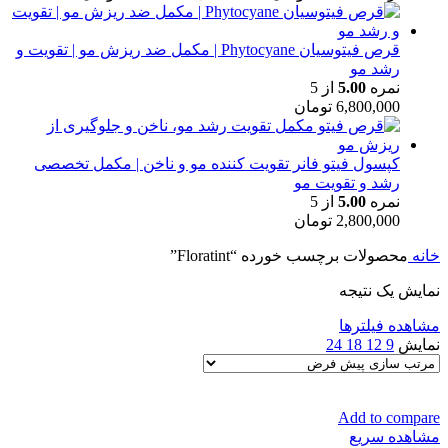
قرص فیتوسیان Phytocyane | مکمل ضد ریزش مو | تقویت و
رشد مو
نمره
5.00
از 5
6,800,000
تومان
کپسول فیتو فانر تقویت کننده مو و ناخن | مکمل تخصصی
رشد و تقویت مو
نمره
5.00
از 5
2,800,000
تومان
خانه
محصولات برچسب خورده “Floratint”
نمایش یک نتیجه
مشاهده فیلترها
نمایش
9
12
18
24
Add to compare
مشاهده سریع