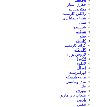
جفري استار
دكتر جارت
ژاكلين كازمتيك
شارلوت تيلبري
شنل
شيسيدو
شیگلم
فيتو
كلينيك
گراند كازمتيك
گلم گلو
لاروش پوزای
لاكورا
لانكوم
لورال
لورامرسيه
ماريو بادسكو
ماي ويتامينز
مك
مورف
ميكاپ باي ماريو
نارس
نيكس