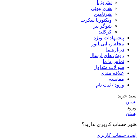
نیتروژنا
هدي بيوتي
هیرتامین
ویکتوریا سکرت
شوگر بير
کرکلند
پیشنهادات ویژه
مجله زیبایی لنور
درباره ما
روش های ارسال
تماس با ما
سوالات متداول
علاقه مندی
مقایسه
ورود / ثبت نام
سبد خرید
بستن
ورود
بستن
هنوز حساب کاربری ندارید؟
ایجاد حساب کاربری