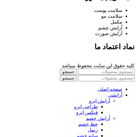
سلامت پوست
سلامت مو
مکمل
آرایش چشم
آرایش صورت
نماد اعتماد ما
کلیه حقوق این سایت محفوظ میباشد
جستجو
جستجو
صفحه اصلی
آرایشی
آرايش ابرو
طراحی ابرو
فیکس ابرو
آرايش چشم
خط چشم
ريمل
سايه چشم