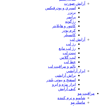
آرايش صورت
اسپري و پودرفيكس
برنزر
پرايمر
رژگونه
كانتور و هايلايتر
كرم پودر
كانسيلر
آرايش لب
رژ لب
رژ لب مایع
تینت لب
لیپ گلاس
خط لب
بالم و مراقبت لب
ابزار آرايشي
براش آرایشی
اسفنج و بیوتی بلندر
ابزار مژه و ابرو
کیف آرایش
مراقبت مو
شامپو و نرم كننده
ماسك مو