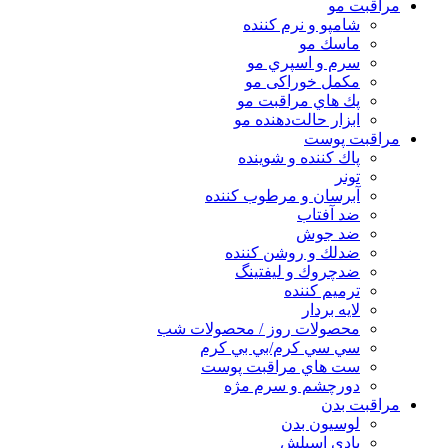
مراقبت مو
شامپو و نرم كننده
ماسك مو
سرم و اسپري مو
مكمل خوراكی مو
پك هاي مراقبت مو
ابزار حالت‌دهنده مو
مراقبت پوست
پاك كننده و شوينده
تونر
آبرسان و مرطوب كننده
ضد آفتاب
ضد جوش
ضدلك و روشن كننده
ضدچروك و ليفتينگ
ترميم كننده
لايه بردار
محصولات روز / محصولات شب
سي سي كرم/بي بي كرم
ست هاي مراقبت پوست
دورچشم و سرم مژه
مراقبت بدن
لوسیون بدن
بادی اسپلش