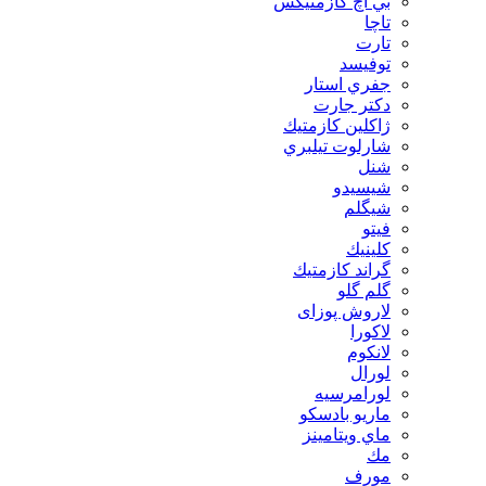
بي اچ كازمتيكس
تاچا
تارت
توفيسد
جفري استار
دكتر جارت
ژاكلين كازمتيك
شارلوت تيلبري
شنل
شيسيدو
شیگلم
فيتو
كلينيك
گراند كازمتيك
گلم گلو
لاروش پوزای
لاكورا
لانكوم
لورال
لورامرسيه
ماريو بادسكو
ماي ويتامينز
مك
مورف