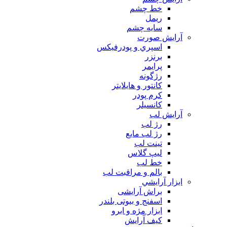
خط چشم
ريمل
سايه چشم
آرايش صورت
اسپري و پودرفيكس
برنزر
پرايمر
رژگونه
كانتور و هايلايتر
كرم پودر
كانسيلر
آرايش لب
رژ لب
رژ لب مایع
تینت لب
لیپ گلاس
خط لب
بالم و مراقبت لب
ابزار آرايشي
براش آرایشی
اسفنج و بیوتی بلندر
ابزار مژه و ابرو
کیف آرایش