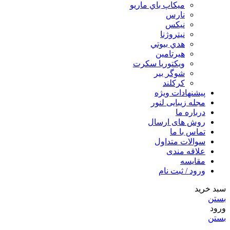
ميكاپ باي ماريو
نارس
نيكس
نیتروژنا
هدي بيوتي
هیرتامین
ویکتوریا سکرت
شوگر بير
کرکلند
پیشنهادات ویژه
مجله زیبایی لنور
درباره ما
روش های ارسال
تماس با ما
سوالات متداول
علاقه مندی
مقایسه
ورود / ثبت نام
سبد خرید
بستن
ورود
بستن