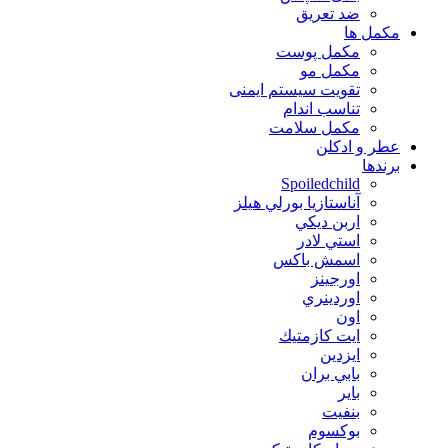
ضد تعریق
مكمل ها
مکمل پوست
مکمل مو
تقویت سیستم ایمنی
تناسب اندام
مکمل سلامت
عطر و ادکلن
برندها
Spoiledchild
آناستازيا بورلي هيلز
اربن ديكي
استي لادر
اسمش باكس
اورجينز
اوردينري
اون
ايت كازمتيك
ايزدين
بابي بران
بایر
بنفيت
بوكسوم