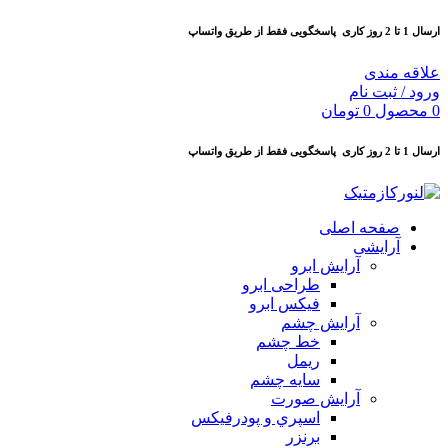
ارسال 1 تا 2 روز کاری
پاسخگویی فقط از طریق واتساپ
علاقه مندی
ورود / ثبت نام
0
محصول
0
تومان
ارسال 1 تا 2 روز کاری
پاسخگویی فقط از طریق واتساپ
صفحه اصلی
آرایشی
آرايش ابرو
طراحی ابرو
فیکس ابرو
آرايش چشم
خط چشم
ريمل
سايه چشم
آرايش صورت
اسپري و پودرفيكس
برنزر