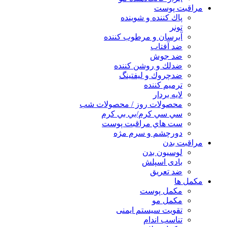
مراقبت پوست
پاك كننده و شوينده
تونر
آبرسان و مرطوب كننده
ضد آفتاب
ضد جوش
ضدلك و روشن كننده
ضدچروك و ليفتينگ
ترميم كننده
لايه بردار
محصولات روز / محصولات شب
سي سي كرم/بي بي كرم
ست هاي مراقبت پوست
دورچشم و سرم مژه
مراقبت بدن
لوسیون بدن
بادی اسپلش
ضد تعریق
مكمل ها
مکمل پوست
مکمل مو
تقویت سیستم ایمنی
تناسب اندام