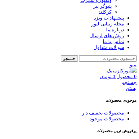
ویکتوریا سکرت
شوگر بير
کرکلند
پیشنهادات ویژه
مجله زیبایی لنور
درباره ما
روش های ارسال
تماس با ما
سوالات متداول
جستجو
منو
0
محصول
0
تومان
جستجو
بستن
موجودی محصولات
محصولات تخفیف دار
محصولات موجود
پرفروش ترین محصولات