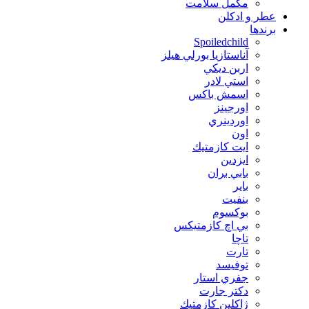
مکمل سلامت
عطر و ادکلن
برندها
Spoiledchild
آناستازيا بورلي هيلز
اربن ديكي
استي لادر
اسمش باكس
اورجينز
اوردينري
اون
ايت كازمتيك
ايزدين
بابي بران
بایر
بنفيت
بوكسوم
بي اچ كازمتيكس
تاچا
تارت
توفيسد
جفري استار
دكتر جارت
ژاكلين كازمتيك