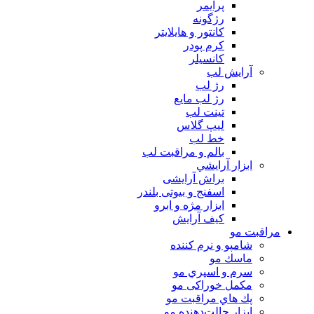
پرايمر
رژگونه
كانتور و هايلايتر
كرم پودر
كانسيلر
آرايش لب
رژ لب
رژ لب مایع
تینت لب
لیپ گلاس
خط لب
بالم و مراقبت لب
ابزار آرايشي
براش آرایشی
اسفنج و بیوتی بلندر
ابزار مژه و ابرو
کیف آرایش
مراقبت مو
شامپو و نرم كننده
ماسك مو
سرم و اسپري مو
مكمل خوراكی مو
پك هاي مراقبت مو
ابزار حالت‌دهنده مو