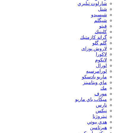
شارلوت تيلبري
شنل
شيسيدو
شیگلم
فيتو
كلينيك
گراند كازمتيك
گلم گلو
لاروش پوزای
لاكورا
لانكوم
لورال
لورامرسيه
ماريو بادسكو
ماي ويتامينز
مك
مورف
ميكاپ باي ماريو
نارس
نيكس
نیتروژنا
هدي بيوتي
هیرتامین