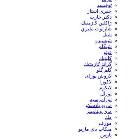
توفيسد
جفري استار
دكتر جارت
ژاكلين كازمتيك
شارلوت تيلبري
شنل
شيسيدو
شیگلم
فيتو
كلينيك
گراند كازمتيك
گلم گلو
لاروش پوزای
لاكورا
لانكوم
لورال
لورامرسيه
ماريو بادسكو
ماي ويتامينز
مك
مورف
ميكاپ باي ماريو
نارس