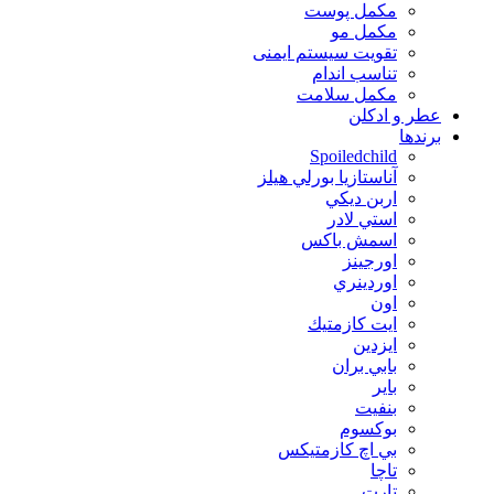
مکمل پوست
مکمل مو
تقویت سیستم ایمنی
تناسب اندام
مکمل سلامت
عطر و ادکلن
برندها
Spoiledchild
آناستازيا بورلي هيلز
اربن ديكي
استي لادر
اسمش باكس
اورجينز
اوردينري
اون
ايت كازمتيك
ايزدين
بابي بران
بایر
بنفيت
بوكسوم
بي اچ كازمتيكس
تاچا
تارت