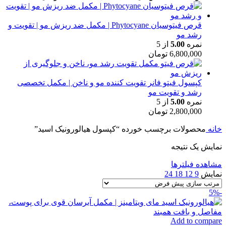
قرص فیتوسیان Phytocyane | مکمل ضد ریزش مو | تقویت و
رشد مو
نمره
5.00
از 5
6,800,000
تومان
کپسول فیتو فانر تقویت کننده مو و ناخن | مکمل تخصصی
رشد و تقویت مو
نمره
5.00
از 5
2,800,000
تومان
خانه
محصولات برچسب خورده “کپسول هیالورونیک اسید”
نمایش یک نتیجه
مشاهده فیلترها
نمایش
9
12
18
24
-5%
Add to compare