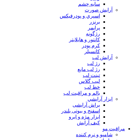
سايه چشم
آرايش صورت
اسپري و پودرفيكس
برنزر
پرايمر
رژگونه
كانتور و هايلايتر
كرم پودر
كانسيلر
آرايش لب
رژ لب
رژ لب مایع
تینت لب
لیپ گلاس
خط لب
بالم و مراقبت لب
ابزار آرايشي
براش آرایشی
اسفنج و بیوتی بلندر
ابزار مژه و ابرو
کیف آرایش
مراقبت مو
شامپو و نرم كننده