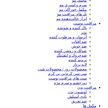
ماسك مو
سرم و اسپري مو
مكمل خوراكی مو
پك هاي مراقبت مو
ابزار حالت‌دهنده مو
مراقبت پوست
پاك كننده و شوينده
تونر
آبرسان و مرطوب كننده
ضد آفتاب
ضد جوش
ضدلك و روشن كننده
ضدچروك و ليفتينگ
ترميم كننده
لايه بردار
محصولات روز / محصولات شب
سي سي كرم/بي بي كرم
ست هاي مراقبت پوست
دورچشم و سرم مژه
مراقبت بدن
لوسیون بدن
بادی اسپلش
ضد تعریق
مكمل ها