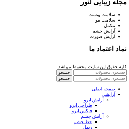
مجله زیبایی لنور
سلامت پوست
سلامت مو
مکمل
آرایش چشم
آرایش صورت
نماد اعتماد ما
کلیه حقوق این سایت محفوظ میباشد
جستجو
جستجو
صفحه اصلی
آرایشی
آرايش ابرو
طراحی ابرو
فیکس ابرو
آرايش چشم
خط چشم
ريمل