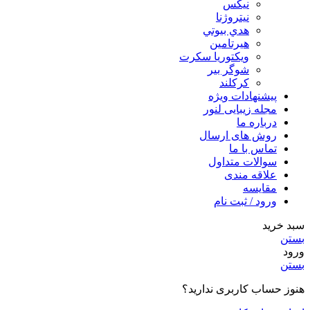
نيكس
نیتروژنا
هدي بيوتي
هیرتامین
ویکتوریا سکرت
شوگر بير
کرکلند
پیشنهادات ویژه
مجله زیبایی لنور
درباره ما
روش های ارسال
تماس با ما
سوالات متداول
علاقه مندی
مقایسه
ورود / ثبت نام
سبد خرید
بستن
ورود
بستن
هنوز حساب کاربری ندارید؟