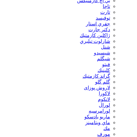
بي اچ كازمتيكس
تاچا
تارت
توفيسد
جفري استار
دكتر جارت
ژاكلين كازمتيك
شارلوت تيلبري
شنل
شيسيدو
شیگلم
فيتو
كلينيك
گراند كازمتيك
گلم گلو
لاروش پوزای
لاكورا
لانكوم
لورال
لورامرسيه
ماريو بادسكو
ماي ويتامينز
مك
مورف