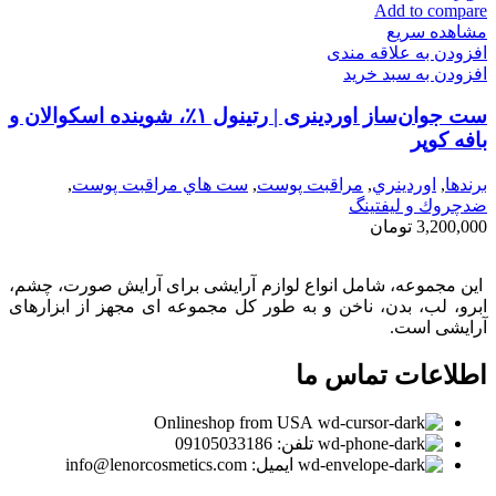
Add to compare
مشاهده سریع
افزودن به علاقه مندی
افزودن به سبد خرید
ست جوان‌ساز اوردینری | رتینول ۱٪، شوینده اسکوالان و
بافه کوپر
برندها
,
اوردينري
,
مراقبت پوست
,
ست هاي مراقبت پوست
,
ضدچروك و ليفتينگ
3,200,000
تومان
این مجموعه، شامل انواع لوازم آرایشی برای آرایش صورت، چشم،
ابرو، لب، بدن، ناخن و به طور کل مجموعه ای مجهز از ابزارهای
آرایشی است.
اطلاعات تماس ما
Onlineshop from USA
تلفن: 09105033186
ایمیل: info@lenorcosmetics.com