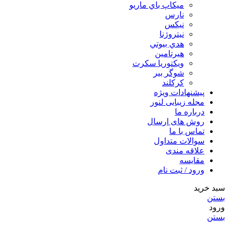
ميكاپ باي ماريو
نارس
نيكس
نیتروژنا
هدي بيوتي
هیرتامین
ویکتوریا سکرت
شوگر بير
کرکلند
پیشنهادات ویژه
مجله زیبایی لنور
درباره ما
روش های ارسال
تماس با ما
سوالات متداول
علاقه مندی
مقایسه
ورود / ثبت نام
سبد خرید
بستن
ورود
بستن