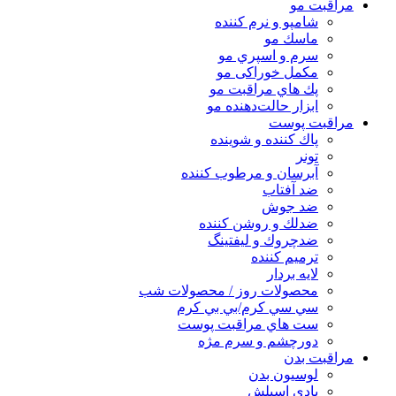
مراقبت مو
شامپو و نرم كننده
ماسك مو
سرم و اسپري مو
مكمل خوراكی مو
پك هاي مراقبت مو
ابزار حالت‌دهنده مو
مراقبت پوست
پاك كننده و شوينده
تونر
آبرسان و مرطوب كننده
ضد آفتاب
ضد جوش
ضدلك و روشن كننده
ضدچروك و ليفتينگ
ترميم كننده
لايه بردار
محصولات روز / محصولات شب
سي سي كرم/بي بي كرم
ست هاي مراقبت پوست
دورچشم و سرم مژه
مراقبت بدن
لوسیون بدن
بادی اسپلش