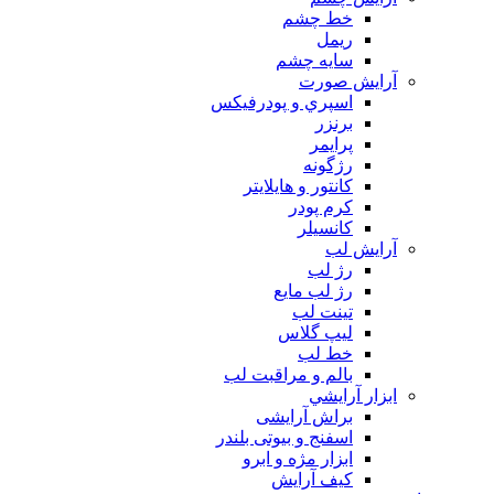
خط چشم
ريمل
سايه چشم
آرايش صورت
اسپري و پودرفيكس
برنزر
پرايمر
رژگونه
كانتور و هايلايتر
كرم پودر
كانسيلر
آرايش لب
رژ لب
رژ لب مایع
تینت لب
لیپ گلاس
خط لب
بالم و مراقبت لب
ابزار آرايشي
براش آرایشی
اسفنج و بیوتی بلندر
ابزار مژه و ابرو
کیف آرایش