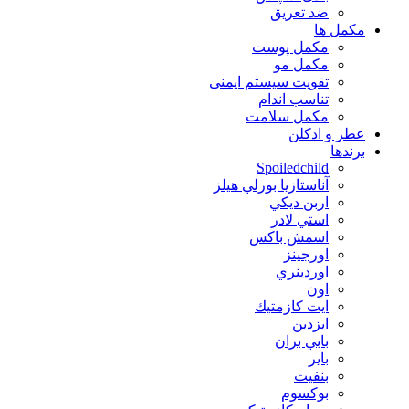
ضد تعریق
مكمل ها
مکمل پوست
مکمل مو
تقویت سیستم ایمنی
تناسب اندام
مکمل سلامت
عطر و ادکلن
برندها
Spoiledchild
آناستازيا بورلي هيلز
اربن ديكي
استي لادر
اسمش باكس
اورجينز
اوردينري
اون
ايت كازمتيك
ايزدين
بابي بران
بایر
بنفيت
بوكسوم