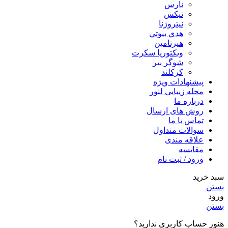
نارس
نيكس
نیتروژنا
هدي بيوتي
هیرتامین
ویکتوریا سکرت
شوگر بير
کرکلند
پیشنهادات ویژه
مجله زیبایی لنور
درباره ما
روش های ارسال
تماس با ما
سوالات متداول
علاقه مندی
مقایسه
ورود / ثبت نام
سبد خرید
بستن
ورود
بستن
هنوز حساب کاربری ندارید؟