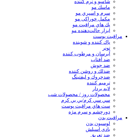
شامپو و نرم كننده
ماسك مو
سرم و اسپري مو
مكمل خوراكی مو
پك هاي مراقبت مو
ابزار حالت‌دهنده مو
مراقبت پوست
پاك كننده و شوينده
تونر
آبرسان و مرطوب كننده
ضد آفتاب
ضد جوش
ضدلك و روشن كننده
ضدچروك و ليفتينگ
ترميم كننده
لايه بردار
محصولات روز / محصولات شب
سي سي كرم/بي بي كرم
ست هاي مراقبت پوست
دورچشم و سرم مژه
مراقبت بدن
لوسیون بدن
بادی اسپلش
ضد تعریق