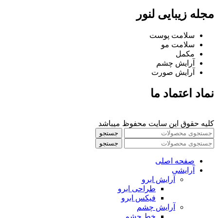
مجله زیبایی لنور
سلامت پوست
سلامت مو
مکمل
آرایش چشم
آرایش صورت
نماد اعتماد ما
کلیه حقوق این سایت محفوظ میباشد
جستجو
جستجو
صفحه اصلی
آرایشی
آرايش ابرو
طراحی ابرو
فیکس ابرو
آرايش چشم
خط چشم