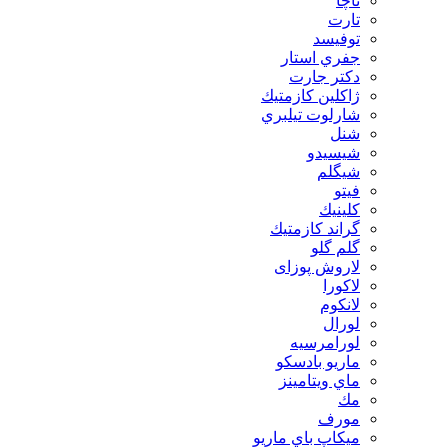
تاچا
تارت
توفيسد
جفري استار
دكتر جارت
ژاكلين كازمتيك
شارلوت تيلبري
شنل
شيسيدو
شیگلم
فيتو
كلينيك
گراند كازمتيك
گلم گلو
لاروش پوزای
لاكورا
لانكوم
لورال
لورامرسيه
ماريو بادسكو
ماي ويتامينز
مك
مورف
ميكاپ باي ماريو