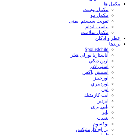
مكمل ها
مکمل پوست
مکمل مو
تقویت سیستم ایمنی
تناسب اندام
مکمل سلامت
عطر و ادکلن
برندها
Spoiledchild
آناستازيا بورلي هيلز
اربن ديكي
استي لادر
اسمش باكس
اورجينز
اوردينري
اون
ايت كازمتيك
ايزدين
بابي بران
بایر
بنفيت
بوكسوم
بي اچ كازمتيكس