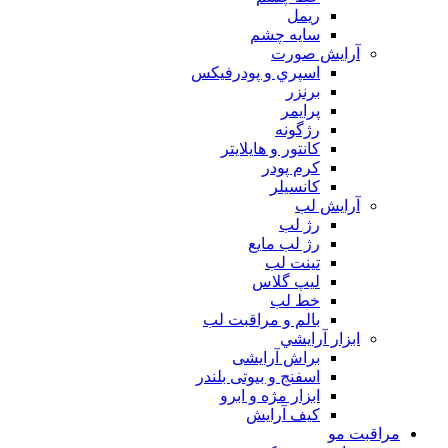
ريمل
سايه چشم
آرايش صورت
اسپري و پودرفيكس
برنزر
پرايمر
رژگونه
كانتور و هايلايتر
كرم پودر
كانسيلر
آرايش لب
رژ لب
رژ لب مایع
تینت لب
لیپ گلاس
خط لب
بالم و مراقبت لب
ابزار آرايشي
براش آرایشی
اسفنج و بیوتی بلندر
ابزار مژه و ابرو
کیف آرایش
مراقبت مو