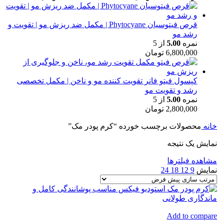
قرص فیتوسیان Phytocyane | مکمل ضد ریزش مو | تقویت و
رشد مو
نمره
5.00
از 5
6,800,000
تومان
کپسول فیتو فانر تقویت کننده مو و ناخن | مکمل تخصصی
رشد و تقویت مو
نمره
5.00
از 5
2,800,000
تومان
خانه
محصولات برچسب خورده “کرم پودر مک”
نمایش یک نتیجه
مشاهده فیلترها
نمایش
9
12
18
24
Add to compare