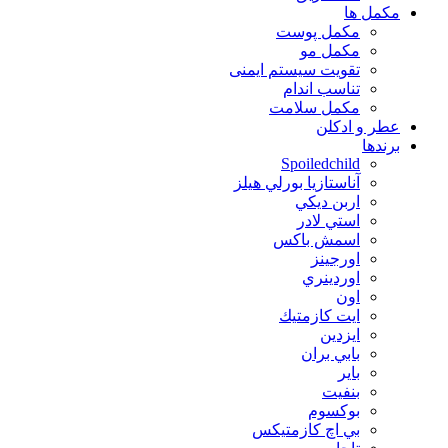
مكمل ها
مکمل پوست
مکمل مو
تقویت سیستم ایمنی
تناسب اندام
مکمل سلامت
عطر و ادکلن
برندها
Spoiledchild
آناستازيا بورلي هيلز
اربن ديكي
استي لادر
اسمش باكس
اورجينز
اوردينري
اون
ايت كازمتيك
ايزدين
بابي بران
بایر
بنفيت
بوكسوم
بي اچ كازمتيكس