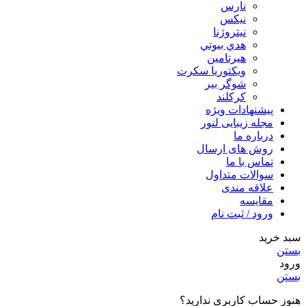
نارس
نيكس
نیتروژنا
هدي بيوتي
هیرتامین
ویکتوریا سکرت
شوگر بير
کرکلند
پیشنهادات ویژه
مجله زیبایی لنور
درباره ما
روش های ارسال
تماس با ما
سوالات متداول
علاقه مندی
مقایسه
ورود / ثبت نام
سبد خرید
بستن
ورود
بستن
هنوز حساب کاربری ندارید؟