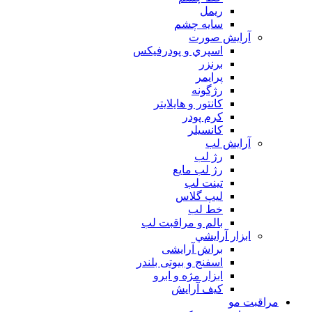
ريمل
سايه چشم
آرايش صورت
اسپري و پودرفيكس
برنزر
پرايمر
رژگونه
كانتور و هايلايتر
كرم پودر
كانسيلر
آرايش لب
رژ لب
رژ لب مایع
تینت لب
لیپ گلاس
خط لب
بالم و مراقبت لب
ابزار آرايشي
براش آرایشی
اسفنج و بیوتی بلندر
ابزار مژه و ابرو
کیف آرایش
مراقبت مو