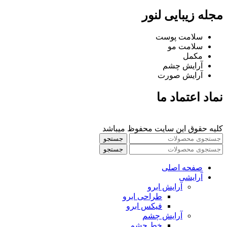
مجله زیبایی لنور
سلامت پوست
سلامت مو
مکمل
آرایش چشم
آرایش صورت
نماد اعتماد ما
کلیه حقوق این سایت محفوظ میباشد
جستجو
جستجو
صفحه اصلی
آرایشی
آرايش ابرو
طراحی ابرو
فیکس ابرو
آرايش چشم
خط چشم