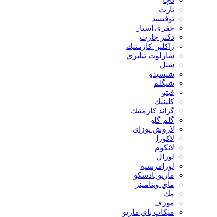
تاچا
تارت
توفيسد
جفري استار
دكتر جارت
ژاكلين كازمتيك
شارلوت تيلبري
شنل
شيسيدو
شیگلم
فيتو
كلينيك
گراند كازمتيك
گلم گلو
لاروش پوزای
لاكورا
لانكوم
لورال
لورامرسيه
ماريو بادسكو
ماي ويتامينز
مك
مورف
ميكاپ باي ماريو