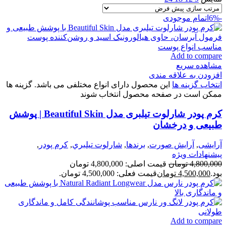
-6%
اتمام موجودی
Add to compare
مشاهده سریع
افزودن به علاقه مندی
انتخاب گزینه ها
این محصول دارای انواع مختلفی می باشد. گزینه ها
ممکن است در صفحه محصول انتخاب شوند
کرم پودر شارلوت تیلبری مدل Beautiful Skin | پوشش
طبیعی و درخشان
آرایشی
,
آرايش صورت
,
برندها
,
شارلوت تيلبري
,
كرم پودر
,
پیشنهادات ویژه
4,800,000
تومان
قیمت اصلی: 4,800,000 تومان
بود.
4,500,000
تومان
قیمت فعلی: 4,500,000 تومان.
Add to compare