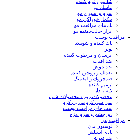
شامپو و نرم كننده
ماسك مو
سرم و اسپري مو
مكمل خوراكی مو
پك هاي مراقبت مو
ابزار حالت‌دهنده مو
مراقبت پوست
پاك كننده و شوينده
تونر
آبرسان و مرطوب كننده
ضد آفتاب
ضد جوش
ضدلك و روشن كننده
ضدچروك و ليفتينگ
ترميم كننده
لايه بردار
محصولات روز / محصولات شب
سي سي كرم/بي بي كرم
ست هاي مراقبت پوست
دورچشم و سرم مژه
مراقبت بدن
لوسیون بدن
بادی اسپلش
ضد تعریق