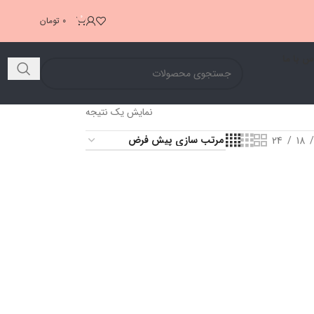
0
0
تومان
س با ما
نمایش یک نتیجه
24
18