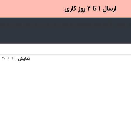
ارسال 1 تا 2 روز کاری
ل ها
عطر و ادکلن
برندها
پیشنهادات ویژه
مجله زیبایی لنور
درباره ما
روش های ارسال
تما
نمایش
9
12