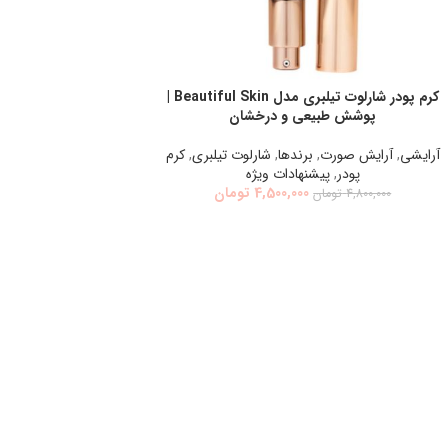
کرم پودر شارلوت تیلبری مدل Beautiful Skin |
انتخاب گزینه ها
پوشش طبیعی و درخشان
آرایشی
,
آرايش صورت
,
برندها
,
شارلوت تيلبري
,
كرم
پودر
,
پیشنهادات ویژه
4,500,000
تومان
4,800,000
تومان
Instagram