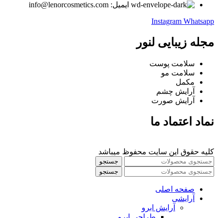
ایمیل: info@lenorcosmetics.com
Instagram
Whatsapp
مجله زیبایی لنور
سلامت پوست
سلامت مو
مکمل
آرایش چشم
آرایش صورت
نماد اعتماد ما
کلیه حقوق این سایت محفوظ میباشد
جستجو
جستجو
صفحه اصلی
آرایشی
آرايش ابرو
طراحی ابرو