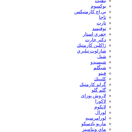
بنفيت
بوكسوم
بي اچ كازمتيكس
تاچا
تارت
توفيسد
جفري استار
دكتر جارت
ژاكلين كازمتيك
شارلوت تيلبري
شنل
شيسيدو
شیگلم
فيتو
كلينيك
گراند كازمتيك
گلم گلو
لاروش پوزای
لاكورا
لانكوم
لورال
لورامرسيه
ماريو بادسكو
ماي ويتامينز