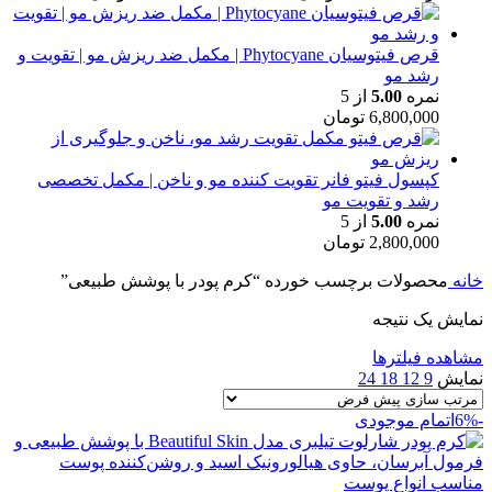
قرص فیتوسیان Phytocyane | مکمل ضد ریزش مو | تقویت و
رشد مو
نمره
5.00
از 5
6,800,000
تومان
کپسول فیتو فانر تقویت کننده مو و ناخن | مکمل تخصصی
رشد و تقویت مو
نمره
5.00
از 5
2,800,000
تومان
خانه
محصولات برچسب خورده “کرم پودر با پوشش طبیعی”
نمایش یک نتیجه
مشاهده فیلترها
نمایش
9
12
18
24
-6%
اتمام موجودی