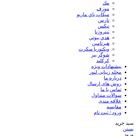
مك
مورف
ميكاپ باي ماريو
نارس
نيكس
نیتروژنا
هدي بيوتي
هیرتامین
ویکتوریا سکرت
شوگر بير
کرکلند
پیشنهادات ویژه
مجله زیبایی لنور
درباره ما
روش های ارسال
تماس با ما
سوالات متداول
علاقه مندی
مقایسه
ورود / ثبت نام
سبد خرید
بستن
ورود