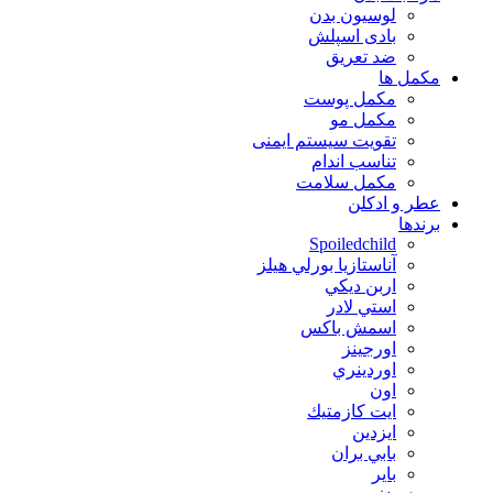
لوسیون بدن
بادی اسپلش
ضد تعریق
مكمل ها
مکمل پوست
مکمل مو
تقویت سیستم ایمنی
تناسب اندام
مکمل سلامت
عطر و ادکلن
برندها
Spoiledchild
آناستازيا بورلي هيلز
اربن ديكي
استي لادر
اسمش باكس
اورجينز
اوردينري
اون
ايت كازمتيك
ايزدين
بابي بران
بایر