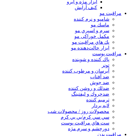
ابزار مژه و ابرو
کیف آرایش
مراقبت مو
شامپو و نرم كننده
ماسك مو
سرم و اسپري مو
مكمل خوراكی مو
پك هاي مراقبت مو
ابزار حالت‌دهنده مو
مراقبت پوست
پاك كننده و شوينده
تونر
آبرسان و مرطوب كننده
ضد آفتاب
ضد جوش
ضدلك و روشن كننده
ضدچروك و ليفتينگ
ترميم كننده
لايه بردار
محصولات روز / محصولات شب
سي سي كرم/بي بي كرم
ست هاي مراقبت پوست
دورچشم و سرم مژه
مراقبت بدن