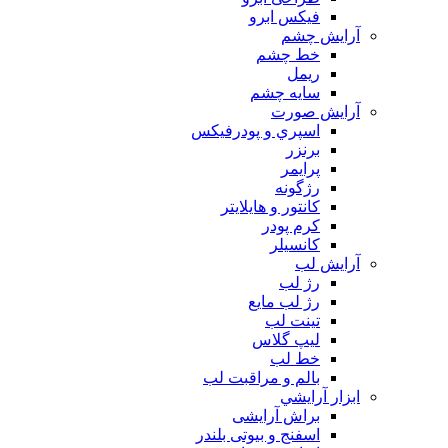
فیکس ابرو
آرايش چشم
خط چشم
ريمل
سايه چشم
آرايش صورت
اسپري و پودرفيكس
برنزر
پرايمر
رژگونه
كانتور و هايلايتر
كرم پودر
كانسيلر
آرايش لب
رژ لب
رژ لب مایع
تینت لب
لیپ گلاس
خط لب
بالم و مراقبت لب
ابزار آرايشي
براش آرایشی
اسفنج و بیوتی بلندر