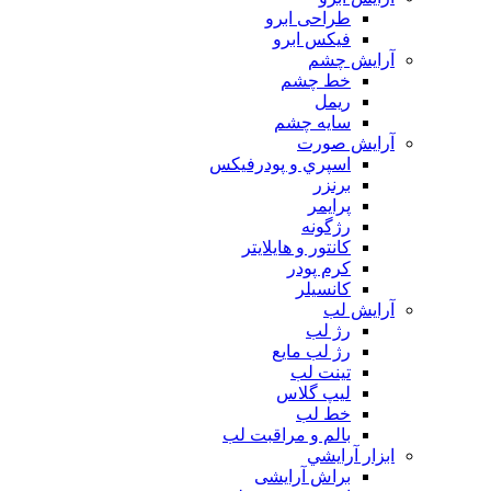
طراحی ابرو
فیکس ابرو
آرايش چشم
خط چشم
ريمل
سايه چشم
آرايش صورت
اسپري و پودرفيكس
برنزر
پرايمر
رژگونه
كانتور و هايلايتر
كرم پودر
كانسيلر
آرايش لب
رژ لب
رژ لب مایع
تینت لب
لیپ گلاس
خط لب
بالم و مراقبت لب
ابزار آرايشي
براش آرایشی