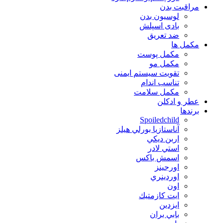
مراقبت بدن
لوسیون بدن
بادی اسپلش
ضد تعریق
مكمل ها
مکمل پوست
مکمل مو
تقویت سیستم ایمنی
تناسب اندام
مکمل سلامت
عطر و ادکلن
برندها
Spoiledchild
آناستازيا بورلي هيلز
اربن ديكي
استي لادر
اسمش باكس
اورجينز
اوردينري
اون
ايت كازمتيك
ايزدين
بابي بران