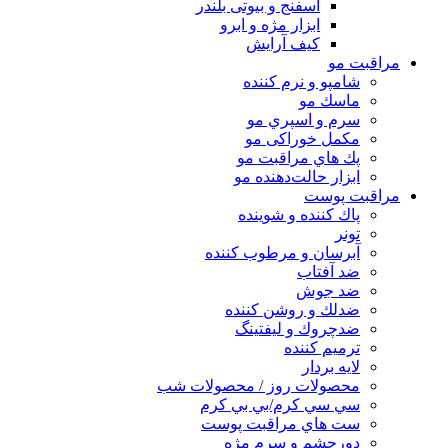
اسفنج و بیوتی بلندر
ابزار مژه و ابرو
کیف آرایش
مراقبت مو
شامپو و نرم كننده
ماسك مو
سرم و اسپري مو
مكمل خوراكی مو
پك هاي مراقبت مو
ابزار حالت‌دهنده مو
مراقبت پوست
پاك كننده و شوينده
تونر
آبرسان و مرطوب كننده
ضد آفتاب
ضد جوش
ضدلك و روشن كننده
ضدچروك و ليفتينگ
ترميم كننده
لايه بردار
محصولات روز / محصولات شب
سي سي كرم/بي بي كرم
ست هاي مراقبت پوست
دورچشم و سرم مژه