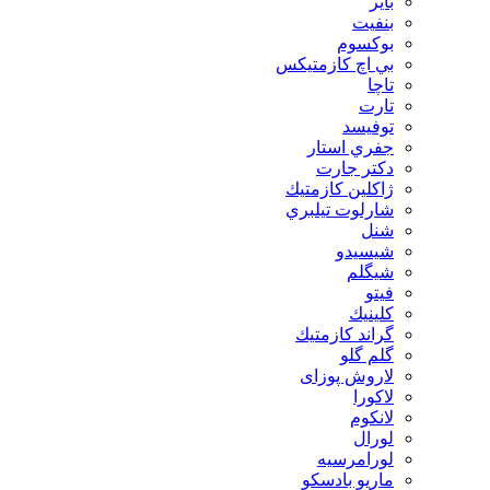
بایر
بنفيت
بوكسوم
بي اچ كازمتيكس
تاچا
تارت
توفيسد
جفري استار
دكتر جارت
ژاكلين كازمتيك
شارلوت تيلبري
شنل
شيسيدو
شیگلم
فيتو
كلينيك
گراند كازمتيك
گلم گلو
لاروش پوزای
لاكورا
لانكوم
لورال
لورامرسيه
ماريو بادسكو