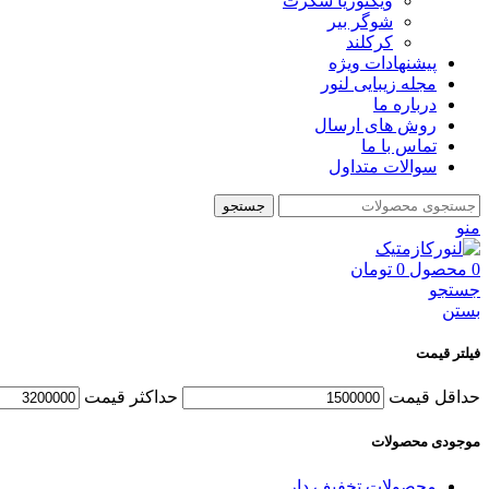
ویکتوریا سکرت
شوگر بير
کرکلند
پیشنهادات ویژه
مجله زیبایی لنور
درباره ما
روش های ارسال
تماس با ما
سوالات متداول
جستجو
منو
0
محصول
0
تومان
جستجو
بستن
فیلتر قیمت
حداقل قیمت
حداكثر قيمت
موجودی محصولات
محصولات تخفیف دار