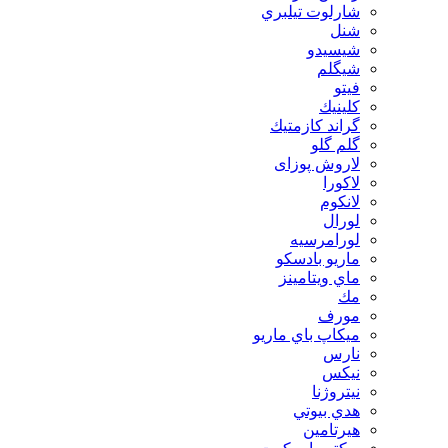
شارلوت تيلبري
شنل
شيسيدو
شیگلم
فيتو
كلينيك
گراند كازمتيك
گلم گلو
لاروش پوزای
لاكورا
لانكوم
لورال
لورامرسيه
ماريو بادسكو
ماي ويتامينز
مك
مورف
ميكاپ باي ماريو
نارس
نيكس
نیتروژنا
هدي بيوتي
هیرتامین