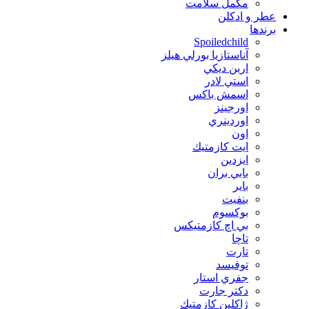
مکمل سلامت
عطر و ادکلن
برندها
Spoiledchild
آناستازيا بورلي هيلز
اربن ديكي
استي لادر
اسمش باكس
اورجينز
اوردينري
اون
ايت كازمتيك
ايزدين
بابي بران
بایر
بنفيت
بوكسوم
بي اچ كازمتيكس
تاچا
تارت
توفيسد
جفري استار
دكتر جارت
ژاكلين كازمتيك