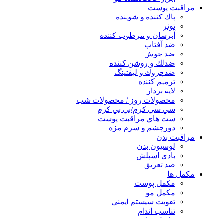
مراقبت پوست
پاك كننده و شوينده
تونر
آبرسان و مرطوب كننده
ضد آفتاب
ضد جوش
ضدلك و روشن كننده
ضدچروك و ليفتينگ
ترميم كننده
لايه بردار
محصولات روز / محصولات شب
سي سي كرم/بي بي كرم
ست هاي مراقبت پوست
دورچشم و سرم مژه
مراقبت بدن
لوسیون بدن
بادی اسپلش
ضد تعریق
مكمل ها
مکمل پوست
مکمل مو
تقویت سیستم ایمنی
تناسب اندام