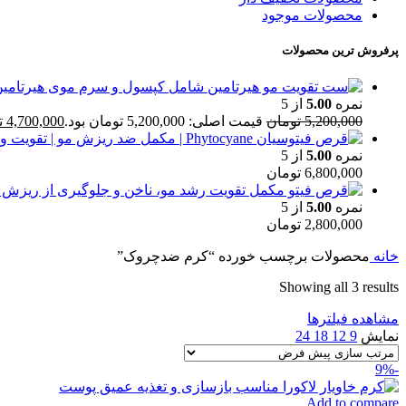
محصولات موجود
پرفروش ترین محصولات
نمره
5.00
از 5
5,200,000
تومان
قیمت اصلی: 5,200,000 تومان بود.
4,700,000
ت
نمره
5.00
از 5
6,800,000
تومان
نمره
5.00
از 5
2,800,000
تومان
خانه
محصولات برچسب خورده “کرم ضدچروک”
Showing all 3 results
مشاهده فیلترها
نمایش
9
12
18
24
-9%
Add to compare