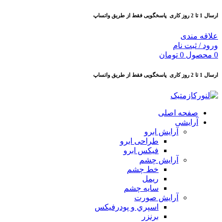
ارسال 1 تا 2 روز کاری
پاسخگویی فقط از طریق واتساپ
علاقه مندی
ورود / ثبت نام
0
محصول
0
تومان
ارسال 1 تا 2 روز کاری
پاسخگویی فقط از طریق واتساپ
صفحه اصلی
آرایشی
آرايش ابرو
طراحی ابرو
فیکس ابرو
آرايش چشم
خط چشم
ريمل
سايه چشم
آرايش صورت
اسپري و پودرفيكس
برنزر