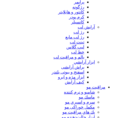
پرايمر
رژگونه
كانتور و هايلايتر
كرم پودر
كانسيلر
آرايش لب
رژ لب
رژ لب مایع
تینت لب
لیپ گلاس
خط لب
بالم و مراقبت لب
ابزار آرايشي
براش آرایشی
اسفنج و بیوتی بلندر
ابزار مژه و ابرو
کیف آرایش
مراقبت مو
شامپو و نرم كننده
ماسك مو
سرم و اسپري مو
مكمل خوراكی مو
پك هاي مراقبت مو
ابزار حالت‌دهنده مو