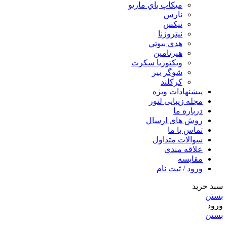
ميكاپ باي ماريو
نارس
نيكس
نیتروژنا
هدي بيوتي
هیرتامین
ویکتوریا سکرت
شوگر بير
کرکلند
پیشنهادات ویژه
مجله زیبایی لنور
درباره ما
روش های ارسال
تماس با ما
سوالات متداول
علاقه مندی
مقایسه
ورود / ثبت نام
سبد خرید
بستن
ورود
بستن