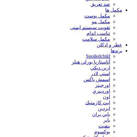
ضد تعریق
مكمل ها
مکمل پوست
مکمل مو
تقویت سیستم ایمنی
تناسب اندام
مکمل سلامت
عطر و ادکلن
برندها
Spoiledchild
آناستازيا بورلي هيلز
اربن ديكي
استي لادر
اسمش باكس
اورجينز
اوردينري
اون
ايت كازمتيك
ايزدين
بابي بران
بایر
بنفيت
بوكسوم