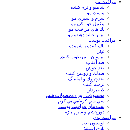
مراقبت مو
شامپو و نرم كننده
ماسك مو
سرم و اسپري مو
مكمل خوراكی مو
پك هاي مراقبت مو
ابزار حالت‌دهنده مو
مراقبت پوست
پاك كننده و شوينده
تونر
آبرسان و مرطوب كننده
ضد آفتاب
ضد جوش
ضدلك و روشن كننده
ضدچروك و ليفتينگ
ترميم كننده
لايه بردار
محصولات روز / محصولات شب
سي سي كرم/بي بي كرم
ست هاي مراقبت پوست
دورچشم و سرم مژه
مراقبت بدن
لوسیون بدن
بادی اسپلش