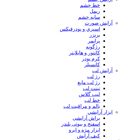
خط چشم
ريمل
سايه چشم
آرايش صورت
اسپري و پودرفيكس
برنزر
پرايمر
رژگونه
كانتور و هايلايتر
كرم پودر
كانسيلر
آرايش لب
رژ لب
رژ لب مایع
تینت لب
لیپ گلاس
خط لب
بالم و مراقبت لب
ابزار آرايشي
براش آرایشی
اسفنج و بیوتی بلندر
ابزار مژه و ابرو
کیف آرایش