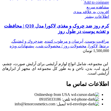
Add to compare
مشاهده سریع
افزودن به علاقه مندی
اطلاعات بیشتر
کرم روز ضد چروک و مغذی لاکورا مدل Q10 | محافظت
و تغذیه پوست در طول روز
مراقبت پوست
,
آبرسان و مرطوب كننده
,
ضدچروك و ليفتينگ
,
برندها
,
لاكورا
,
محصولات روز / محصولات شب
,
پیشنهادات ویژه
1,500,000
تومان
این مجموعه، شامل انواع لوازم آرایشی برای آرایش صورت، چشم،
ابرو، لب، بدن، ناخن و به طور کل مجموعه ای مجهز از ابزارهای
آرایشی است.
اطلاعات تماس ما
Onlineshop from USA
تلفن: 09105033186
ایمیل: info@lenorcosmetics.com