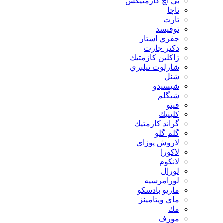
بي اچ كازمتيكس
تاچا
تارت
توفيسد
جفري استار
دكتر جارت
ژاكلين كازمتيك
شارلوت تيلبري
شنل
شيسيدو
شیگلم
فيتو
كلينيك
گراند كازمتيك
گلم گلو
لاروش پوزای
لاكورا
لانكوم
لورال
لورامرسيه
ماريو بادسكو
ماي ويتامينز
مك
مورف