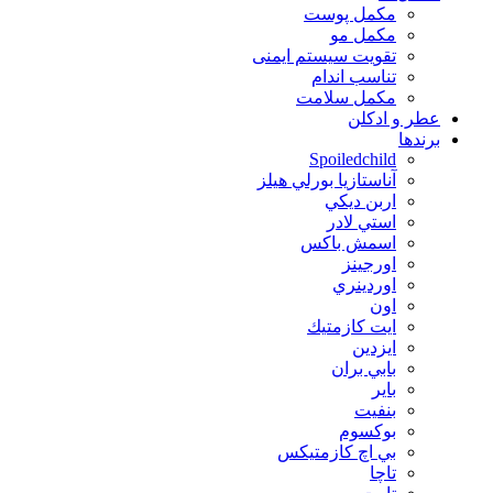
مکمل پوست
مکمل مو
تقویت سیستم ایمنی
تناسب اندام
مکمل سلامت
عطر و ادکلن
برندها
Spoiledchild
آناستازيا بورلي هيلز
اربن ديكي
استي لادر
اسمش باكس
اورجينز
اوردينري
اون
ايت كازمتيك
ايزدين
بابي بران
بایر
بنفيت
بوكسوم
بي اچ كازمتيكس
تاچا