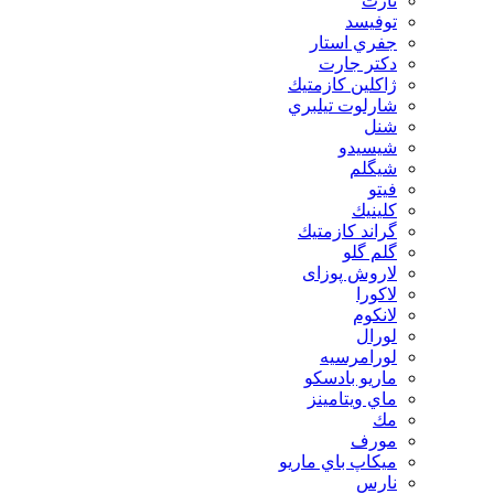
تارت
توفيسد
جفري استار
دكتر جارت
ژاكلين كازمتيك
شارلوت تيلبري
شنل
شيسيدو
شیگلم
فيتو
كلينيك
گراند كازمتيك
گلم گلو
لاروش پوزای
لاكورا
لانكوم
لورال
لورامرسيه
ماريو بادسكو
ماي ويتامينز
مك
مورف
ميكاپ باي ماريو
نارس