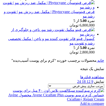
قرص فیتوسیان Phytocyane | مکمل ضد ریزش مو | تقویت و
رشد مو
نمره
5.00
از 5
6,800,000
تومان
کپسول فیتو فانر تقویت کننده مو و ناخن | مکمل تخصصی
رشد و تقویت مو
نمره
5.00
از 5
2,800,000
تومان
خانه
محصولات برچسب خورده “کرم برای پوست آسیب‌دیده”
نمایش یک نتیجه
مشاهده فیلترها
نمایش
9
12
18
24
Add to compare