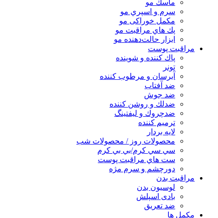
ماسك مو
سرم و اسپري مو
مكمل خوراكی مو
پك هاي مراقبت مو
ابزار حالت‌دهنده مو
مراقبت پوست
پاك كننده و شوينده
تونر
آبرسان و مرطوب كننده
ضد آفتاب
ضد جوش
ضدلك و روشن كننده
ضدچروك و ليفتينگ
ترميم كننده
لايه بردار
محصولات روز / محصولات شب
سي سي كرم/بي بي كرم
ست هاي مراقبت پوست
دورچشم و سرم مژه
مراقبت بدن
لوسیون بدن
بادی اسپلش
ضد تعریق
مكمل ها