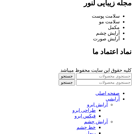
مجله زیبایی لنور
سلامت پوست
سلامت مو
مکمل
آرایش چشم
آرایش صورت
نماد اعتماد ما
کلیه حقوق این سایت محفوظ میباشد
جستجو
جستجو
صفحه اصلی
آرایشی
آرايش ابرو
طراحی ابرو
فیکس ابرو
آرايش چشم
خط چشم
ريمل