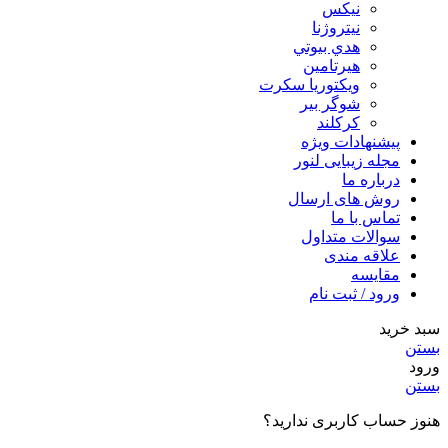
نيكس
نیتروژنا
هدي بيوتي
هیرتامین
ویکتوریا سکرت
شوگر بير
کرکلند
پیشنهادات ویژه
مجله زیبایی لنور
درباره ما
روش های ارسال
تماس با ما
سوالات متداول
علاقه مندی
مقایسه
ورود / ثبت نام
سبد خرید
بستن
ورود
بستن
هنوز حساب کاربری ندارید؟