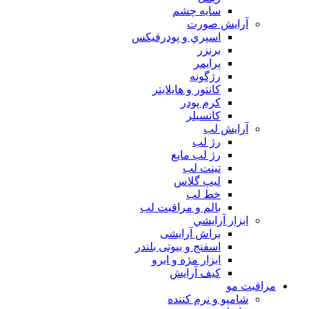
سايه چشم
آرايش صورت
اسپري و پودرفيكس
برنزر
پرايمر
رژگونه
كانتور و هايلايتر
كرم پودر
كانسيلر
آرايش لب
رژ لب
رژ لب مایع
تینت لب
لیپ گلاس
خط لب
بالم و مراقبت لب
ابزار آرايشي
براش آرایشی
اسفنج و بیوتی بلندر
ابزار مژه و ابرو
کیف آرایش
مراقبت مو
شامپو و نرم كننده