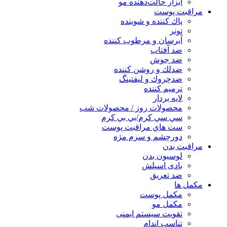
ابزار حالت‌دهنده مو
مراقبت پوست
پاك كننده و شوينده
تونر
آبرسان و مرطوب كننده
ضد آفتاب
ضد جوش
ضدلك و روشن كننده
ضدچروك و ليفتينگ
ترميم كننده
لايه بردار
محصولات روز / محصولات شب
سي سي كرم/بي بي كرم
ست هاي مراقبت پوست
دورچشم و سرم مژه
مراقبت بدن
لوسیون بدن
بادی اسپلش
ضد تعریق
مكمل ها
مکمل پوست
مکمل مو
تقویت سیستم ایمنی
تناسب اندام