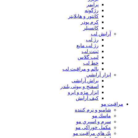
پرايمر
رژگونه
كانتور و هايلايتر
كرم پودر
كانسيلر
آرايش لب
رژ لب
رژ لب مایع
تینت لب
لیپ گلاس
خط لب
بالم و مراقبت لب
ابزار آرايشي
براش آرایشی
اسفنج و بیوتی بلندر
ابزار مژه و ابرو
کیف آرایش
مراقبت مو
شامپو و نرم كننده
ماسك مو
سرم و اسپري مو
مكمل خوراكی مو
پك هاي مراقبت مو