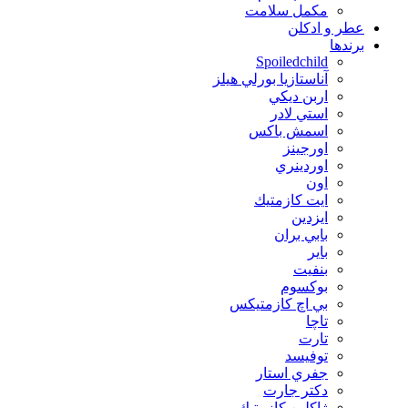
مکمل سلامت
عطر و ادکلن
برندها
Spoiledchild
آناستازيا بورلي هيلز
اربن ديكي
استي لادر
اسمش باكس
اورجينز
اوردينري
اون
ايت كازمتيك
ايزدين
بابي بران
بایر
بنفيت
بوكسوم
بي اچ كازمتيكس
تاچا
تارت
توفيسد
جفري استار
دكتر جارت
ژاكلين كازمتيك