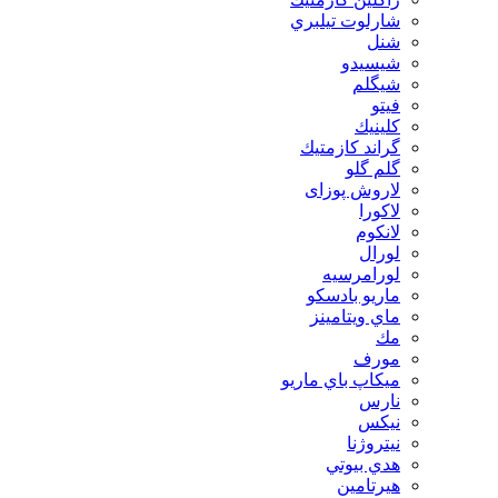
شارلوت تيلبري
شنل
شيسيدو
شیگلم
فيتو
كلينيك
گراند كازمتيك
گلم گلو
لاروش پوزای
لاكورا
لانكوم
لورال
لورامرسيه
ماريو بادسكو
ماي ويتامينز
مك
مورف
ميكاپ باي ماريو
نارس
نيكس
نیتروژنا
هدي بيوتي
هیرتامین