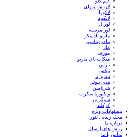
گلم گلو
لاروش پوزای
لاكورا
لانكوم
لورال
لورامرسيه
ماريو بادسكو
ماي ويتامينز
مك
مورف
ميكاپ باي ماريو
نارس
نيكس
نیتروژنا
هدي بيوتي
هیرتامین
ویکتوریا سکرت
شوگر بير
کرکلند
پیشنهادات ویژه
مجله زیبایی لنور
درباره ما
روش های ارسال
تماس با ما