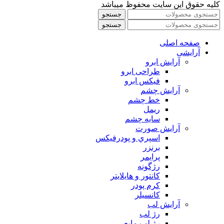
کلیه حقوق این سایت محفوظ میباشد
جستجو
جستجو
صفحه اصلی
آرایشی
آرايش ابرو
طراحی ابرو
فیکس ابرو
آرايش چشم
خط چشم
ريمل
سايه چشم
آرايش صورت
اسپري و پودرفيكس
برنزر
پرايمر
رژگونه
كانتور و هايلايتر
كرم پودر
كانسيلر
آرايش لب
رژ لب
رژ لب مایع