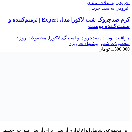
افزودن به علاقه مندی
افزودن به سبد خرید
کرم ضدچروک شب لاکورا مدل Expert | ترمیم‌کننده و
سفت‌کننده پوست
مراقبت پوست
,
ضدچروك و ليفتينگ
,
لاكورا
,
محصولات روز /
محصولات شب
,
پیشنهادات ویژه
1,500,000
تومان
این مجموعه، شامل انواع لوازم آرایشی برای آرایش صورت، چشم،