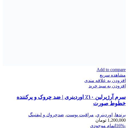
Add to compare
مشاهده سریع
افزودن به علاقه مندی
افزودن به سبد خرید
سرم آرژیرلین ۱۰٪ اوردینری | ضد چروک و پرکننده
خطوط صورت
برندها
,
اوردينري
,
مراقبت پوست
,
ضدچروك و ليفتينگ
1,200,000
تومان
-16%
اتمام موجودی