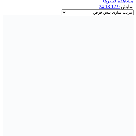
مشاهده فیلترها
نمایش
9
12
18
24