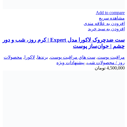
Add to compare
مشاهده سریع
افزودن به علاقه مندی
افزودن به سبد خرید
ست ضدچروک لاکورا مدل Expert | کرم روز، شب و دور
چشم | جوان‌ساز پوست
مراقبت پوست
,
ست هاي مراقبت پوست
,
برندها
,
لاكورا
,
محصولات
روز / محصولات شب
,
پیشنهادات ویژه
4,500,000
تومان