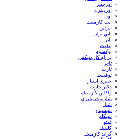
اورجينز
اوردينري
اون
ايت كازمتيك
ايزدين
بابي بران
بایر
بنفيت
بوكسوم
بي اچ كازمتيكس
تاچا
تارت
توفيسد
جفري استار
دكتر جارت
ژاكلين كازمتيك
شارلوت تيلبري
شنل
شيسيدو
شیگلم
فيتو
كلينيك
گراند كازمتيك