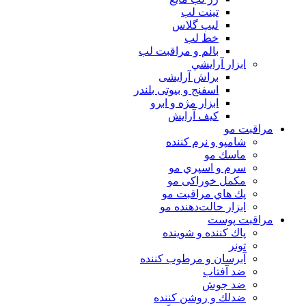
تینت لب
لیپ گلاس
خط لب
بالم و مراقبت لب
ابزار آرايشي
براش آرایشی
اسفنج و بیوتی بلندر
ابزار مژه و ابرو
کیف آرایش
مراقبت مو
شامپو و نرم كننده
ماسك مو
سرم و اسپري مو
مكمل خوراكی مو
پك هاي مراقبت مو
ابزار حالت‌دهنده مو
مراقبت پوست
پاك كننده و شوينده
تونر
آبرسان و مرطوب كننده
ضد آفتاب
ضد جوش
ضدلك و روشن كننده