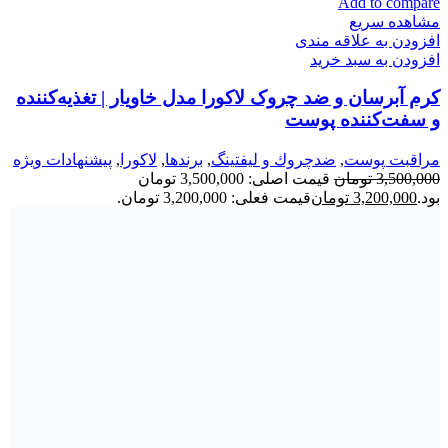
Add to compare
مشاهده سریع
افزودن به علاقه مندی
افزودن به سبد خرید
کرم آبرسان و ضد چروک لاکورا مدل خاویار | تغذیه‌کننده
و سفت‌کننده پوست
مراقبت پوست
,
ضدچروك و ليفتينگ
,
برندها
,
لاكورا
,
پیشنهادات ویژه
3,500,000
تومان
قیمت اصلی: 3,500,000 تومان
بود.
3,200,000
تومان
قیمت فعلی: 3,200,000 تومان.