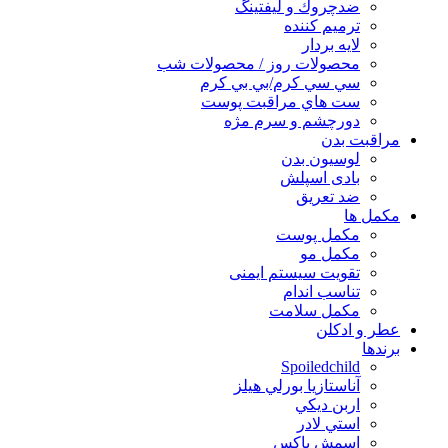
ضدچروك و ليفتينگ
ترميم كننده
لايه بردار
محصولات روز / محصولات شب
سي سي كرم/بي بي كرم
ست هاي مراقبت پوست
دورچشم و سرم مژه
مراقبت بدن
لوسیون بدن
بادی اسپلش
ضد تعریق
مكمل ها
مکمل پوست
مکمل مو
تقویت سیستم ایمنی
تناسب اندام
مکمل سلامت
عطر و ادکلن
برندها
Spoiledchild
آناستازيا بورلي هيلز
اربن ديكي
استي لادر
اسمش باكس