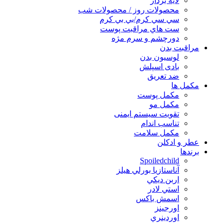
لايه بردار
محصولات روز / محصولات شب
سي سي كرم/بي بي كرم
ست هاي مراقبت پوست
دورچشم و سرم مژه
مراقبت بدن
لوسیون بدن
بادی اسپلش
ضد تعریق
مكمل ها
مکمل پوست
مکمل مو
تقویت سیستم ایمنی
تناسب اندام
مکمل سلامت
عطر و ادکلن
برندها
Spoiledchild
آناستازيا بورلي هيلز
اربن ديكي
استي لادر
اسمش باكس
اورجينز
اوردينري