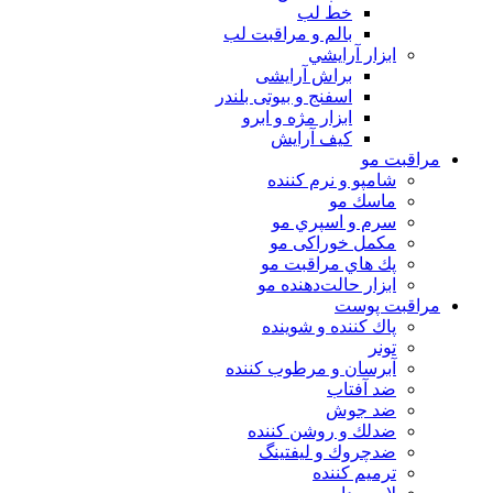
خط لب
بالم و مراقبت لب
ابزار آرايشي
براش آرایشی
اسفنج و بیوتی بلندر
ابزار مژه و ابرو
کیف آرایش
مراقبت مو
شامپو و نرم كننده
ماسك مو
سرم و اسپري مو
مكمل خوراكی مو
پك هاي مراقبت مو
ابزار حالت‌دهنده مو
مراقبت پوست
پاك كننده و شوينده
تونر
آبرسان و مرطوب كننده
ضد آفتاب
ضد جوش
ضدلك و روشن كننده
ضدچروك و ليفتينگ
ترميم كننده