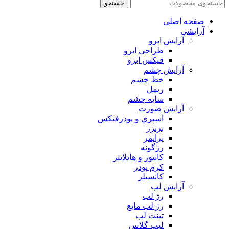
جستجو
صفحه اصلی
آرایشی
آرايش ابرو
طراحی ابرو
فیکس ابرو
آرايش چشم
خط چشم
ريمل
سايه چشم
آرايش صورت
اسپري و پودرفيكس
برنزر
پرايمر
رژگونه
كانتور و هايلايتر
كرم پودر
كانسيلر
آرايش لب
رژ لب
رژ لب مایع
تینت لب
لیپ گلاس