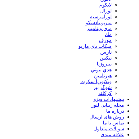
لانكوم
لورال
لورامرسيه
ماريو بادسكو
ماي ويتامينز
مك
مورف
ميكاپ باي ماريو
نارس
نيكس
نیتروژنا
هدي بيوتي
هیرتامین
ویکتوریا سکرت
شوگر بير
کرکلند
پیشنهادات ویژه
مجله زیبایی لنور
درباره ما
روش های ارسال
تماس با ما
سوالات متداول
علاقه مندی