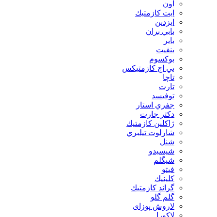
اون
ايت كازمتيك
ايزدين
بابي بران
بایر
بنفيت
بوكسوم
بي اچ كازمتيكس
تاچا
تارت
توفيسد
جفري استار
دكتر جارت
ژاكلين كازمتيك
شارلوت تيلبري
شنل
شيسيدو
شیگلم
فيتو
كلينيك
گراند كازمتيك
گلم گلو
لاروش پوزای
لاكورا