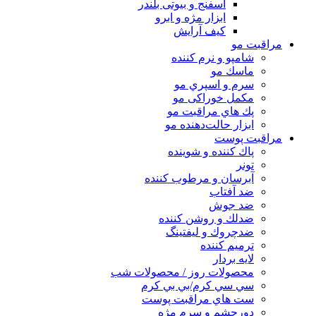
اسفنج و بیوتی بلندر
ابزار مژه و ابرو
کیف آرایش
مراقبت مو
شامپو و نرم كننده
ماسك مو
سرم و اسپري مو
مكمل خوراكی مو
پك هاي مراقبت مو
ابزار حالت‌دهنده مو
مراقبت پوست
پاك كننده و شوينده
تونر
آبرسان و مرطوب كننده
ضد آفتاب
ضد جوش
ضدلك و روشن كننده
ضدچروك و ليفتينگ
ترميم كننده
لايه بردار
محصولات روز / محصولات شب
سي سي كرم/بي بي كرم
ست هاي مراقبت پوست
دورچشم و سرم مژه