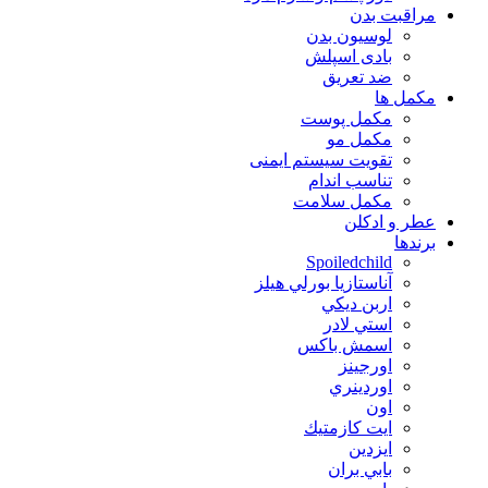
مراقبت بدن
لوسیون بدن
بادی اسپلش
ضد تعریق
مكمل ها
مکمل پوست
مکمل مو
تقویت سیستم ایمنی
تناسب اندام
مکمل سلامت
عطر و ادکلن
برندها
Spoiledchild
آناستازيا بورلي هيلز
اربن ديكي
استي لادر
اسمش باكس
اورجينز
اوردينري
اون
ايت كازمتيك
ايزدين
بابي بران