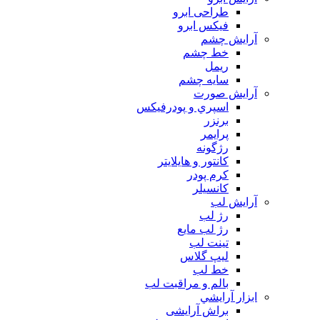
طراحی ابرو
فیکس ابرو
آرايش چشم
خط چشم
ريمل
سايه چشم
آرايش صورت
اسپري و پودرفيكس
برنزر
پرايمر
رژگونه
كانتور و هايلايتر
كرم پودر
كانسيلر
آرايش لب
رژ لب
رژ لب مایع
تینت لب
لیپ گلاس
خط لب
بالم و مراقبت لب
ابزار آرايشي
براش آرایشی