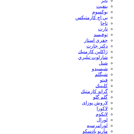
بایر
بنفيت
بوكسوم
بي اچ كازمتيكس
تاچا
تارت
توفيسد
جفري استار
دكتر جارت
ژاكلين كازمتيك
شارلوت تيلبري
شنل
شيسيدو
شیگلم
فيتو
كلينيك
گراند كازمتيك
گلم گلو
لاروش پوزای
لاكورا
لانكوم
لورال
لورامرسيه
ماريو بادسكو