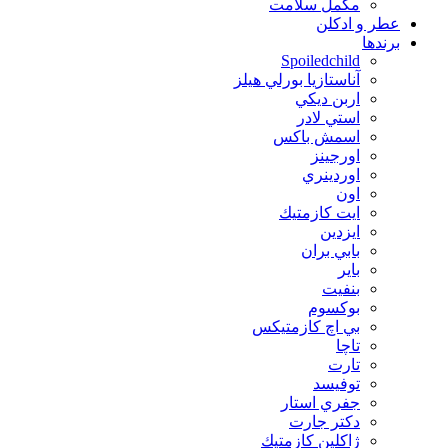
مکمل سلامت
عطر و ادکلن
برندها
Spoiledchild
آناستازيا بورلي هيلز
اربن ديكي
استي لادر
اسمش باكس
اورجينز
اوردينري
اون
ايت كازمتيك
ايزدين
بابي بران
بایر
بنفيت
بوكسوم
بي اچ كازمتيكس
تاچا
تارت
توفيسد
جفري استار
دكتر جارت
ژاكلين كازمتيك