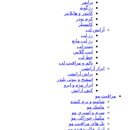
پرايمر
رژگونه
كانتور و هايلايتر
كرم پودر
كانسيلر
آرايش لب
رژ لب
رژ لب مایع
تینت لب
لیپ گلاس
خط لب
بالم و مراقبت لب
ابزار آرايشي
براش آرایشی
اسفنج و بیوتی بلندر
ابزار مژه و ابرو
کیف آرایش
مراقبت مو
شامپو و نرم كننده
ماسك مو
سرم و اسپري مو
مكمل خوراكی مو
پك هاي مراقبت مو
ابزار حالت‌دهنده مو