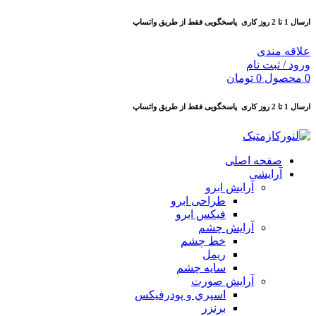
ارسال 1 تا 2 روز کاری
پاسخگویی فقط از طریق واتساپ
علاقه مندی
ورود / ثبت نام
0
محصول
0
تومان
ارسال 1 تا 2 روز کاری
پاسخگویی فقط از طریق واتساپ
صفحه اصلی
آرایشی
آرايش ابرو
طراحی ابرو
فیکس ابرو
آرايش چشم
خط چشم
ريمل
سايه چشم
آرايش صورت
اسپري و پودرفيكس
برنزر