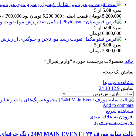
نمره
5.00
از 5
5,200,000
تومان
قیمت اصلی: 5,200,000 تومان بود.
4,700,000
ت
نمره
5.00
از 5
6,800,000
تومان
نمره
5.00
از 5
2,800,000
تومان
خانه
محصولات برچسب خورده “وارم_نچرال”
نمایش یک نتیجه
مشاهده فیلترها
نمایش
9
12
18
24
Add to compare
مشاهده سریع
افزودن به علاقه مندی
افزودن به سبد خرید
پالت سایه مورف 24M MAIN EVENT | ۲۴ رنگ حرفه‌ای و پرپیگمنت