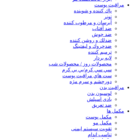
مراقبت پوست
پاك كننده و شوينده
تونر
آبرسان و مرطوب كننده
ضد آفتاب
ضد جوش
ضدلك و روشن كننده
ضدچروك و ليفتينگ
ترميم كننده
لايه بردار
محصولات روز / محصولات شب
سي سي كرم/بي بي كرم
ست هاي مراقبت پوست
دورچشم و سرم مژه
مراقبت بدن
لوسیون بدن
بادی اسپلش
ضد تعریق
مكمل ها
مکمل پوست
مکمل مو
تقویت سیستم ایمنی
تناسب اندام