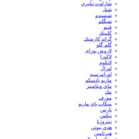
شارلوت تيلبري
شنل
شيسيدو
شیگلم
فيتو
كلينيك
گراند كازمتيك
گلم گلو
لاروش پوزای
لاكورا
لانكوم
لورال
لورامرسيه
ماريو بادسكو
ماي ويتامينز
مك
مورف
ميكاپ باي ماريو
نارس
نيكس
نیتروژنا
هدي بيوتي
هیرتامین