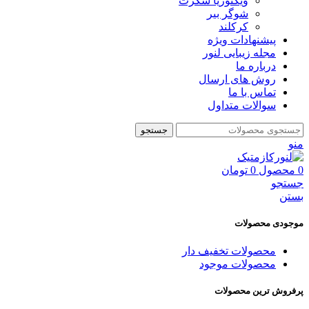
ویکتوریا سکرت
شوگر بير
کرکلند
پیشنهادات ویژه
مجله زیبایی لنور
درباره ما
روش های ارسال
تماس با ما
سوالات متداول
جستجو
منو
0
محصول
0
تومان
جستجو
بستن
موجودی محصولات
محصولات تخفیف دار
محصولات موجود
پرفروش ترین محصولات