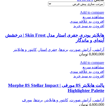
Add to compare
مشاهده سریع
افزودن به علاقه مندی
افزودن به سبد خرید
هایلایتر پودری جفری استار مدل Skin Frost | درخشش
آینه‌ای و ماندگار
آرایشی
,
آرايش صورت
,
برندها
,
جفري استار
,
كانتور و هايلايتر
8,800,000
تومان
Add to compare
مشاهده سریع
افزودن به علاقه مندی
افزودن به سبد خرید
پالت هایلایتر 8S مورفی | Morphe 8S Stellar Impact
Highlighter Palette
آرایشی
,
آرايش صورت
,
كانتور و هايلايتر
,
برندها
,
مورف
4,600,000
تومان