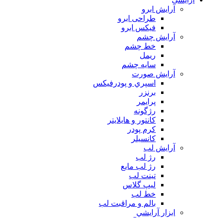
آرايش ابرو
طراحی ابرو
فیکس ابرو
آرايش چشم
خط چشم
ريمل
سايه چشم
آرايش صورت
اسپري و پودرفيكس
برنزر
پرايمر
رژگونه
كانتور و هايلايتر
كرم پودر
كانسيلر
آرايش لب
رژ لب
رژ لب مایع
تینت لب
لیپ گلاس
خط لب
بالم و مراقبت لب
ابزار آرايشي