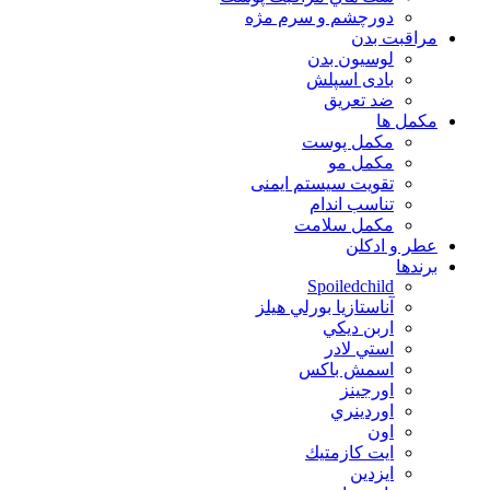
دورچشم و سرم مژه
مراقبت بدن
لوسیون بدن
بادی اسپلش
ضد تعریق
مكمل ها
مکمل پوست
مکمل مو
تقویت سیستم ایمنی
تناسب اندام
مکمل سلامت
عطر و ادکلن
برندها
Spoiledchild
آناستازيا بورلي هيلز
اربن ديكي
استي لادر
اسمش باكس
اورجينز
اوردينري
اون
ايت كازمتيك
ايزدين