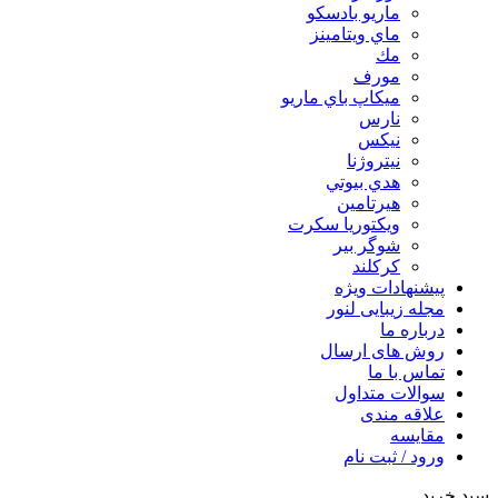
ماريو بادسكو
ماي ويتامينز
مك
مورف
ميكاپ باي ماريو
نارس
نيكس
نیتروژنا
هدي بيوتي
هیرتامین
ویکتوریا سکرت
شوگر بير
کرکلند
پیشنهادات ویژه
مجله زیبایی لنور
درباره ما
روش های ارسال
تماس با ما
سوالات متداول
علاقه مندی
مقایسه
ورود / ثبت نام
سبد خرید