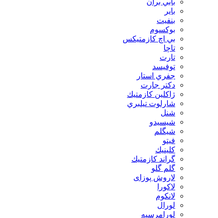
بابي بران
بایر
بنفيت
بوكسوم
بي اچ كازمتيكس
تاچا
تارت
توفيسد
جفري استار
دكتر جارت
ژاكلين كازمتيك
شارلوت تيلبري
شنل
شيسيدو
شیگلم
فيتو
كلينيك
گراند كازمتيك
گلم گلو
لاروش پوزای
لاكورا
لانكوم
لورال
لورامرسيه