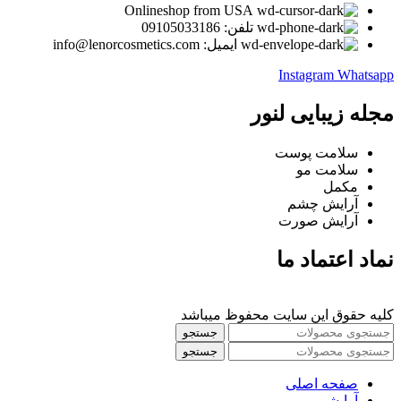
Onlineshop from USA
تلفن: 09105033186
ایمیل: info@lenorcosmetics.com
Instagram
Whatsapp
مجله زیبایی لنور
سلامت پوست
سلامت مو
مکمل
آرایش چشم
آرایش صورت
نماد اعتماد ما
کلیه حقوق این سایت محفوظ میباشد
جستجو
جستجو
صفحه اصلی
آرایشی