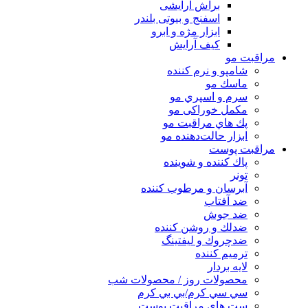
براش آرایشی
اسفنج و بیوتی بلندر
ابزار مژه و ابرو
کیف آرایش
مراقبت مو
شامپو و نرم كننده
ماسك مو
سرم و اسپري مو
مكمل خوراكی مو
پك هاي مراقبت مو
ابزار حالت‌دهنده مو
مراقبت پوست
پاك كننده و شوينده
تونر
آبرسان و مرطوب كننده
ضد آفتاب
ضد جوش
ضدلك و روشن كننده
ضدچروك و ليفتينگ
ترميم كننده
لايه بردار
محصولات روز / محصولات شب
سي سي كرم/بي بي كرم
ست هاي مراقبت پوست