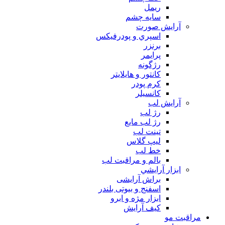
ريمل
سايه چشم
آرايش صورت
اسپري و پودرفيكس
برنزر
پرايمر
رژگونه
كانتور و هايلايتر
كرم پودر
كانسيلر
آرايش لب
رژ لب
رژ لب مایع
تینت لب
لیپ گلاس
خط لب
بالم و مراقبت لب
ابزار آرايشي
براش آرایشی
اسفنج و بیوتی بلندر
ابزار مژه و ابرو
کیف آرایش
مراقبت مو