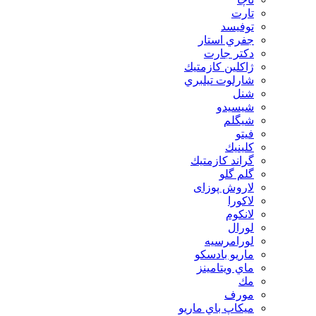
تارت
توفيسد
جفري استار
دكتر جارت
ژاكلين كازمتيك
شارلوت تيلبري
شنل
شيسيدو
شیگلم
فيتو
كلينيك
گراند كازمتيك
گلم گلو
لاروش پوزای
لاكورا
لانكوم
لورال
لورامرسيه
ماريو بادسكو
ماي ويتامينز
مك
مورف
ميكاپ باي ماريو