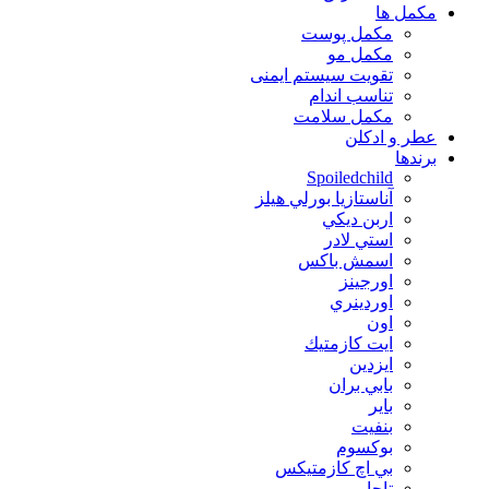
مكمل ها
مکمل پوست
مکمل مو
تقویت سیستم ایمنی
تناسب اندام
مکمل سلامت
عطر و ادکلن
برندها
Spoiledchild
آناستازيا بورلي هيلز
اربن ديكي
استي لادر
اسمش باكس
اورجينز
اوردينري
اون
ايت كازمتيك
ايزدين
بابي بران
بایر
بنفيت
بوكسوم
بي اچ كازمتيكس
تاچا