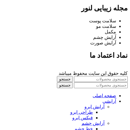
مجله زیبایی لنور
سلامت پوست
سلامت مو
مکمل
آرایش چشم
آرایش صورت
نماد اعتماد ما
کلیه حقوق این سایت محفوظ میباشد
جستجو
جستجو
صفحه اصلی
آرایشی
آرايش ابرو
طراحی ابرو
فیکس ابرو
آرايش چشم
خط چشم