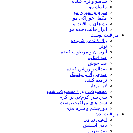
شامپو و نرم كننده
ماسك مو
سرم و اسپري مو
مكمل خوراكی مو
پك هاي مراقبت مو
ابزار حالت‌دهنده مو
مراقبت پوست
پاك كننده و شوينده
تونر
آبرسان و مرطوب كننده
ضد آفتاب
ضد جوش
ضدلك و روشن كننده
ضدچروك و ليفتينگ
ترميم كننده
لايه بردار
محصولات روز / محصولات شب
سي سي كرم/بي بي كرم
ست هاي مراقبت پوست
دورچشم و سرم مژه
مراقبت بدن
لوسیون بدن
بادی اسپلش
ضد تعریق