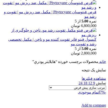
قرص فیتوسیان Phytocyane | مکمل ضد ریزش مو | تقویت و
رشد مو
نمره
5.00
از 5
6,800,000
تومان
کپسول فیتو فانر تقویت کننده مو و ناخن | مکمل تخصصی
رشد و تقویت مو
نمره
5.00
از 5
2,800,000
تومان
خانه
محصولات برچسب خورده “هايلايتر پودري”
نمایش یک نتیجه
مشاهده فیلترها
نمایش
9
12
18
24
-7%
اتمام موجودی
Add to compare