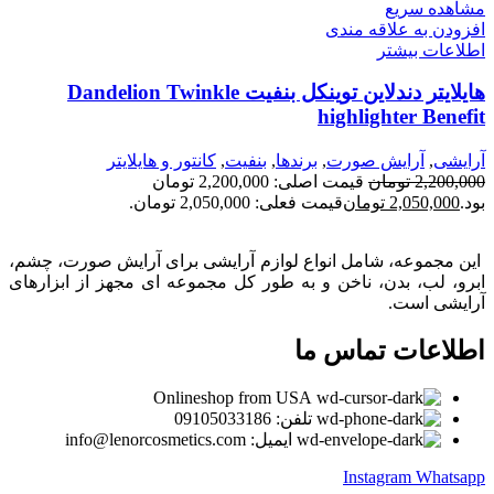
مشاهده سریع
افزودن به علاقه مندی
اطلاعات بیشتر
هایلایتر دندلاین توینکل بنفیت Dandelion Twinkle
highlighter Benefit
آرایشی
,
آرايش صورت
,
برندها
,
بنفيت
,
كانتور و هايلايتر
2,200,000
تومان
قیمت اصلی: 2,200,000 تومان
بود.
2,050,000
تومان
قیمت فعلی: 2,050,000 تومان.
این مجموعه، شامل انواع لوازم آرایشی برای آرایش صورت، چشم،
ابرو، لب، بدن، ناخن و به طور کل مجموعه ای مجهز از ابزارهای
آرایشی است.
اطلاعات تماس ما
Onlineshop from USA
تلفن: 09105033186
ایمیل: info@lenorcosmetics.com
Instagram
Whatsapp