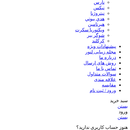
نارس
نيكس
نیتروژنا
هدي بيوتي
هیرتامین
ویکتوریا سکرت
شوگر بير
کرکلند
پیشنهادات ویژه
مجله زیبایی لنور
درباره ما
روش های ارسال
تماس با ما
سوالات متداول
علاقه مندی
مقایسه
ورود / ثبت نام
سبد خرید
بستن
ورود
بستن
هنوز حساب کاربری ندارید؟